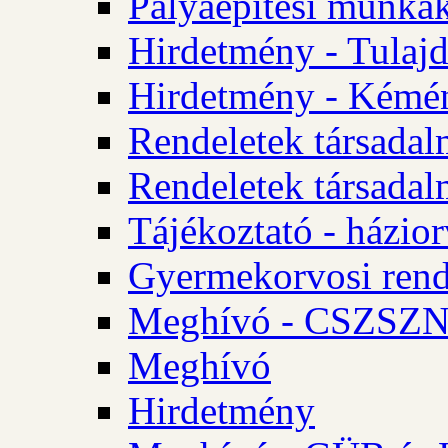
Pályaépítési munkák
Hirdetmény - Tulajd
Hirdetmény - Kémén
Rendeletek társadal
Rendeletek társadal
Tájékoztató - házior
Gyermekorvosi rend
Meghívó - CSZSZNO
Meghívó
Hirdetmény