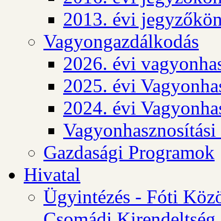
2013. évi jegyzőkö
Vagyongazdálkodás
2026. évi vagyonhas
2025. évi Vagyonhas
2024. évi Vagyonhas
Vagyonhasznosítási
Gazdasági Programok
Hivatal
Ügyintézés - Fóti Köz
Csomádi Kirendeltség