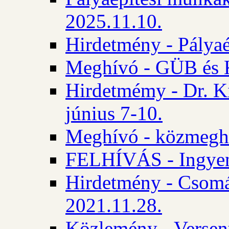
2025.11.10.
Hirdetmény - Pályaé
Meghívó - GÜB és K
Hirdetmémy - Dr. Ki
június 7-10.
Meghívó - közmeghal
FELHÍVÁS - Ingyene
Hirdetmény - Csomád
2021.11.28.
Közlemény - Versen