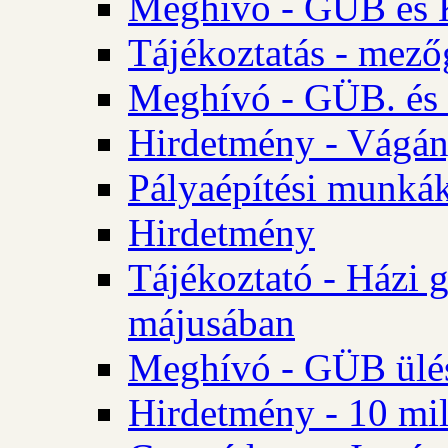
Meghívó - GÜB és K
Tájékoztatás - mező
Meghívó - GÜB. és 
Hirdetmény - Vágán
Pályaépítési munká
Hirdetmény
Tájékoztató - Házi 
májusában
Meghívó - GÜB ülés
Hirdetmény - 10 mill