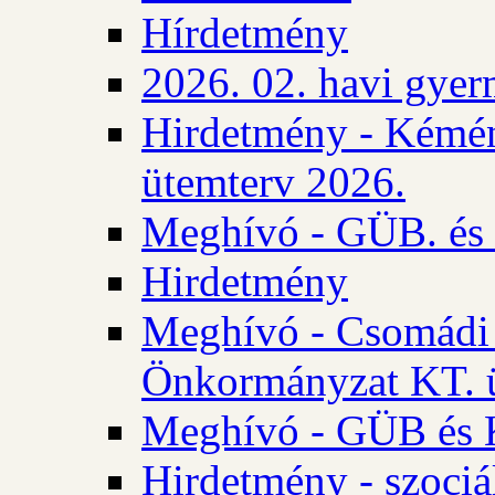
Hírdetmény
2026. 02. havi gyer
Hirdetmény - Kémén
ütemterv 2026.
Meghívó - GÜB. és K
Hirdetmény
Meghívó - Csomádi 
Önkormányzat KT. ü
Meghívó - GÜB és K
Hirdetmény - szociá