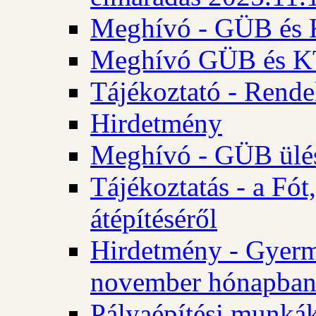
Meghívó - GÜB és K
Meghívó GÜB és KT 
Tájékoztató - Rende
Hirdetmény
Meghívó - GÜB ülés
Tájékoztatás - a Fó
átépítéséről
Hirdetmény - Gyerm
november hónapba
Pályaépítési munkák