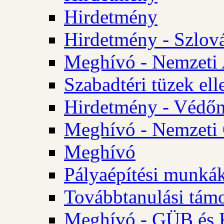
Hirdetmény
Hirdetmény - Szlo
Meghívó - Nemzeti 
Szabadtéri tüzek ell
Hirdetmény - Védőn
Meghívó - Nemzeti 
Meghívó
Pályaépítési munká
Továbbtanulási tám
Meghívó - GÜB és K