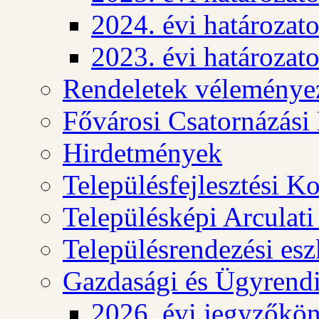
2024. évi határozat
2023. évi határozat
Rendeletek véleménye
Fővárosi Csatornázási
Hirdetmények
Településfejlesztési K
Településképi Arculat
Településrendezési es
Gazdasági és Ügyrendi
2026. évi jegyzőkö