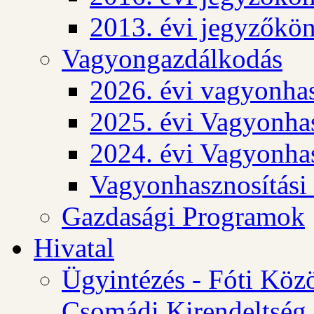
2013. évi jegyzőkö
Vagyongazdálkodás
2026. évi vagyonhas
2025. évi Vagyonhas
2024. évi Vagyonhas
Vagyonhasznosítási
Gazdasági Programok
Hivatal
Ügyintézés - Fóti Köz
Csomádi Kirendeltség