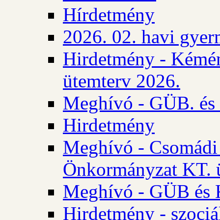
Hírdetmény
2026. 02. havi gyer
Hirdetmény - Kémén
ütemterv 2026.
Meghívó - GÜB. és K
Hirdetmény
Meghívó - Csomádi 
Önkormányzat KT. ü
Meghívó - GÜB és K
Hirdetmény - szociá