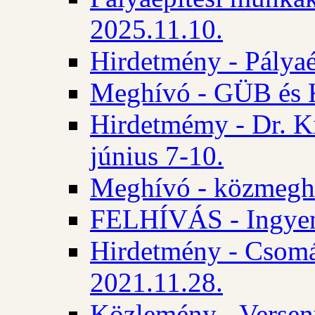
2025.11.10.
Hirdetmény - Pályaé
Meghívó - GÜB és K
Hirdetmémy - Dr. Ki
június 7-10.
Meghívó - közmeghal
FELHÍVÁS - Ingyene
Hirdetmény - Csomád
2021.11.28.
Közlemény - Versen