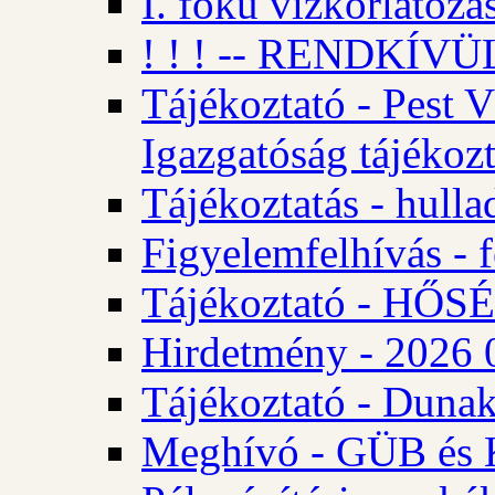
I. fokú vízkorlátozá
! ! ! -- RENDKÍVÜL
Tájékoztató - Pest 
Igazgatóság tájékozt
Tájékoztatás - hulla
Figyelemfelhívás - f
Tájékoztató - HŐ
Hirdetmény - 2026 0
Tájékoztató - Dunak
Meghívó - GÜB és K