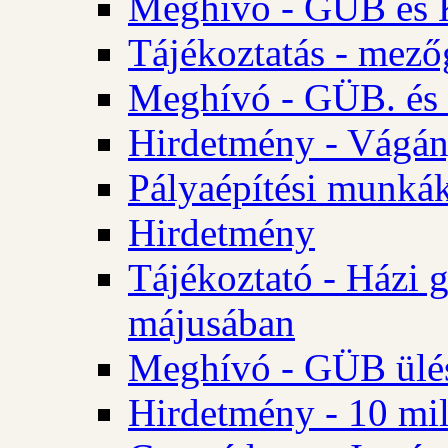
Meghívó - GÜB és K
Tájékoztatás - mező
Meghívó - GÜB. és 
Hirdetmény - Vágán
Pályaépítési munká
Hirdetmény
Tájékoztató - Házi 
májusában
Meghívó - GÜB ülés
Hirdetmény - 10 mill