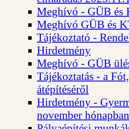
Meghívó - GÜB és K
Meghívó GÜB és KT 
Tájékoztató - Rende
Hirdetmény
Meghívó - GÜB ülés
Tájékoztatás - a Fó
átépítéséről
Hirdetmény - Gyerm
november hónapba
Pályaépítési munkák