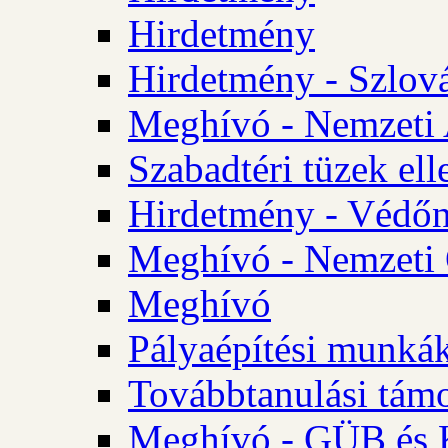
Hirdetmény
Hirdetmény - Szlo
Meghívó - Nemzeti 
Szabadtéri tüzek ell
Hirdetmény - Védőn
Meghívó - Nemzeti 
Meghívó
Pályaépítési munká
Továbbtanulási tám
Meghívó - GÜB és K