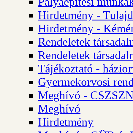
Pályaépítési munkák
Hirdetmény - Tulajd
Hirdetmény - Kémén
Rendeletek társadal
Rendeletek társadal
Tájékoztató - házior
Gyermekorvosi rend
Meghívó - CSZSZNO
Meghívó
Hirdetmény