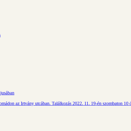
s
ájusában
Csomádon az Irtvány utcában. Találkozás 2022. 11. 19-én szombaton 10 ó