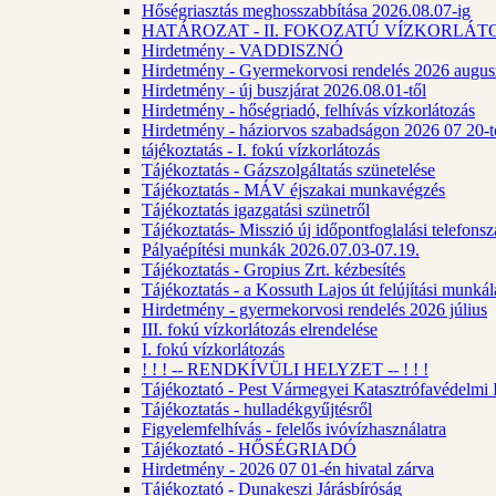
Hőségriasztás meghosszabbítása 2026.08.07-ig
HATÁROZAT - II. FOKOZATÚ VÍZKORLÁT
Hirdetmény - VADDISZNÓ
Hirdetmény - Gyermekorvosi rendelés 2026 augus
Hirdetmény - új buszjárat 2026.08.01-től
Hirdetmény - hőségriadó, felhívás vízkorlátozás
Hirdetmény - háziorvos szabadságon 2026 07 20-tó
tájékoztatás - I. fokú vízkorlátozás
Tájékoztatás - Gázszolgáltatás szünetelése
Tájékoztatás - MÁV éjszakai munkavégzés
Tájékoztatás igazgatási szünetről
Tájékoztatás- Misszió új időpontfoglalási telefons
Pályaépítési munkák 2026.07.03-07.19.
Tájékoztatás - Gropius Zrt. kézbesítés
Tájékoztatás - a Kossuth Lajos út felújítási munk
Hirdetmény - gyermekorvosi rendelés 2026 július
III. fokú vízkorlátozás elrendelése
I. fokú vízkorlátozás
! ! ! -- RENDKÍVÜLI HELYZET -- ! ! !
Tájékoztató - Pest Vármegyei Katasztrófavédelmi I
Tájékoztatás - hulladékgyűjtésről
Figyelemfelhívás - felelős ivóvízhasználatra
Tájékoztató - HŐSÉGRIADÓ
Hirdetmény - 2026 07 01-én hivatal zárva
Tájékoztató - Dunakeszi Járásbíróság