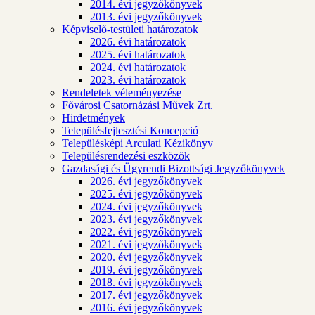
2014. évi jegyzőkönyvek
2013. évi jegyzőkönyvek
Képviselő-testületi határozatok
2026. évi határozatok
2025. évi határozatok
2024. évi határozatok
2023. évi határozatok
Rendeletek véleményezése
Fővárosi Csatornázási Művek Zrt.
Hirdetmények
Településfejlesztési Koncepció
Településképi Arculati Kézikönyv
Településrendezési eszközök
Gazdasági és Ügyrendi Bizottsági Jegyzőkönyvek
2026. évi jegyzőkönyvek
2025. évi jegyzőkönyvek
2024. évi jegyzőkönyvek
2023. évi jegyzőkönyvek
2022. évi jegyzőkönyvek
2021. évi jegyzőkönyvek
2020. évi jegyzőkönyvek
2019. évi jegyzőkönyvek
2018. évi jegyzőkönyvek
2017. évi jegyzőkönyvek
2016. évi jegyzőkönyvek