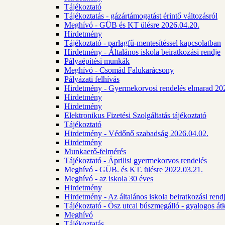
Tájékoztató
Tájékoztatás - gázártámogatást érintő változásról
Meghívó - GÜB és KT ülésre 2026.04.20.
Hirdetmény
Tájékoztató - parlagfű-mentesítéssel kapcsolatban
Hirdetmény - Általános iskola beiratkozási rendje
Pályaépítési munkák
Meghívó - Csomád Falukarácsony
Pályázati felhívás
Hirdetmény - Gyermekorvosi rendelés elmarad 20
Hirdetmény
Hirdetmény
Elektronikus Fizetési Szolgáltatás tájékoztató
Tájékoztató
Hirdetmény - Védőnő szabadság 2026.04.02.
Hirdetmény
Munkaerő-felmérés
Tájékoztató - Áprilisi gyermekorvos rendelés
Meghívó - GÜB. és KT. ülésre 2022.03.21.
Meghívó - az iskola 30 éves
Hirdetmény
Hirdetmény - Az általános iskola beiratkozási ren
Tájékoztató - Ösz utcai búszmegálló - gyalogos át
Meghívó
Tájékoztatás