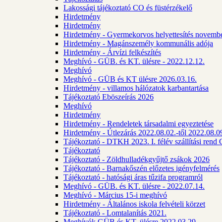
Lakossági tájékoztató CO és füstérzékelő
Hirdetmény
Hirdetmény
Hirdetmény - Gyermekorvos helyettesítés novembe
Hirdetmény - Magánszemély kommunális adója
Hirdetmény - Árvízi felkészítés
Meghívó - GÜB. és KT. ülésre - 2022.12.12.
Meghívó
Meghívó - GÜB és KT ülésre 2026.03.16.
Hirdetmény - villamos hálózatok karbantartása
Tájékoztató Eböszeírás 2026
Meghívó
Hirdetmény
Hirdetmény - Rendeletek társadalmi egyeztetése
Hirdetmény - Útlezárás 2022.08.02.-től 2022.08.09
Tájékoztató - DTKH 2023. I. félév szállítási ren
Tájékoztató
Tájékoztató - Zöldhulladékgyűjtő zsákok 2026
Tájékoztató - Barnakőszén előzetes igényfelmérés
Tájékoztató - hatósági áras tűzifa programról
Meghívó - GÜB. és KT. ülésre - 2022.07.14.
Meghívó - Március 15-i meghívó
Hirdetmény - Általános iskola felvételi körzet
Tájékoztató - Lomtalanítás 2021.
Meghívók GÜB és KT. ülésre 2022.03.29.