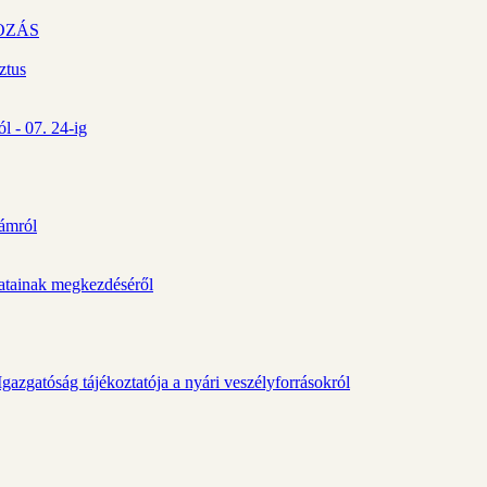
OZÁS
ztus
l - 07. 24-ig
zámról
álatainak megkezdéséről
gazgatóság tájékoztatója a nyári veszélyforrásokról