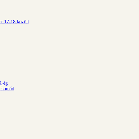
r 17-18 között
.-ig
d Csomád