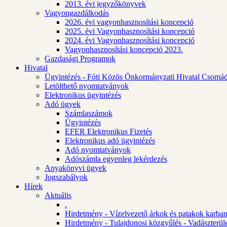
2013. évi jegyzőkönyvek
Vagyongazdálkodás
2026. évi vagyonhasznosítási koncepció
2025. évi Vagyonhasznosítási koncepció
2024. évi Vagyonhasznosítási koncepció
Vagyonhasznosítási koncepció 2023.
Gazdasági Programok
Hivatal
Ügyintézés - Fóti Közös Önkormányzati Hivatal Csomád
Letölthető nyomtatványok
Elektronikus ügyintézés
Adó ügyek
Számlaszámok
Ügyintézés
EFER Elektronikus Fizetés
Elektronikus adó ügyintézés
Adó nyomtatványok
Adószámla egyenleg lekérdezés
Anyakönyvi ügyek
Jogszabályok
Hírek
Aktuális
.
Hirdetmény - Vízelvezető árkok és patakok karban
Hirdetmény - Tulajdonosi közgyűlés - Vadászterül