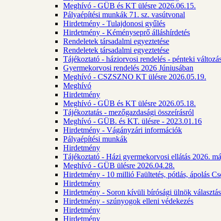
Meghívó - GÜB és KT ülésre 2026.06.15.
Pályaépítési munkák 71. sz. vasútvonal
Hirdetmény - Tulajdonosi gyűlés
Hirdetmény - Kéményseprő álláshírdetés
Rendeletek társadalmi egyeztetése
Rendeletek társadalmi egyeztetése
Tájékoztató - háziorvosi rendelés - pénteki változá
Gyermekorvosi rendelés 2026 Júniusában
Meghívó - CSZSZNO KT ülésre 2026.05.19.
Meghívó
Hirdetmény
Meghívó - GÜB és KT ülésre 2026.05.18.
Tájékoztatás - mezőgazdasági összeírásról
Meghívó - GÜB. és KT. ülésre - 2023.01.16
Hirdetmény - Vágányzári információk
Pályaépítési munkák
Hirdetmény
Tájékoztató - Házi gyermekorvosi ellátás 2026. m
Meghívó - GÜB ülésre 2026.04.28.
Hirdetmény - 10 millió Faültetés, pótlás, ápolás 
Hirdetmény
Hirdetmény - Soron kívüli bírósági ülnök választás
Hirdetmény - szúnyogok elleni védekezés
Hirdetmény
Hirdetmény