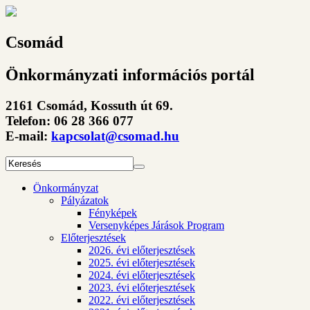
Csomád
Önkormányzati információs portál
2161 Csomád, Kossuth út 69.
Telefon: 06 28 366 077
E-mail:
kapcsolat@csomad.hu
Önkormányzat
Pályázatok
Fényképek
Versenyképes Járások Program
Előterjesztések
2026. évi előterjesztések
2025. évi előterjesztések
2024. évi előterjesztések
2023. évi előterjesztések
2022. évi előterjesztések