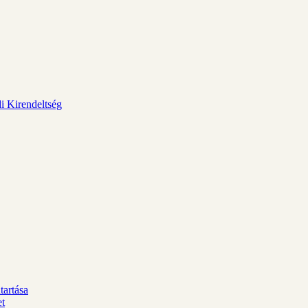
i Kirendeltség
tartása
et