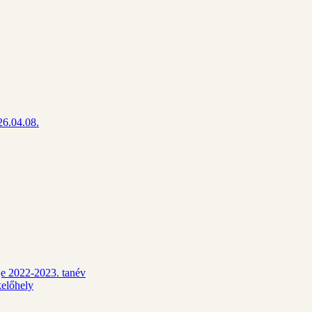
26.04.08.
dje 2022-2023. tanév
kelőhely