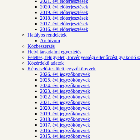
2021. évi előterjesztések
2020. évi előterjesztések
2019. évi előterjesztések
2018. évi előterjesztések
2017. évi előterjesztések
2016. évi előterjesztések
Hatályos rendeletek
Archívum
Közbeszerzés
Helyi társadalmi egyeztetés
Felettes, felügyeleti, törvényességi ellenőrzést gyakorló 
Közérdekű adatok
Képviselő-testületi jegyzőkönyvek
2026. évi jegyzőkönyvek
2025. évi jegyzőkönyvek
2024. évi jegyzőkönyvek
2023. évi jegyzőkönyvek
2022. évi jegyzőkönyvek
2021. évi jegyzőkönyvek
2020. évi jegyzőkönyvek
2019. évi jegyzőkönyvek
2018. évi jegyzőkönyvek
2017. évi jegyzőkönyvek
2016. évi jegyzőkönyvek
2015. évi jegyzőkönyvek