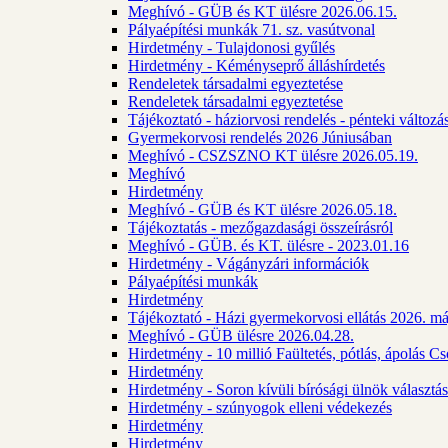
Meghívó - GÜB és KT ülésre 2026.06.15.
Pályaépítési munkák 71. sz. vasútvonal
Hirdetmény - Tulajdonosi gyűlés
Hirdetmény - Kéményseprő álláshírdetés
Rendeletek társadalmi egyeztetése
Rendeletek társadalmi egyeztetése
Tájékoztató - háziorvosi rendelés - pénteki változá
Gyermekorvosi rendelés 2026 Júniusában
Meghívó - CSZSZNO KT ülésre 2026.05.19.
Meghívó
Hirdetmény
Meghívó - GÜB és KT ülésre 2026.05.18.
Tájékoztatás - mezőgazdasági összeírásról
Meghívó - GÜB. és KT. ülésre - 2023.01.16
Hirdetmény - Vágányzári információk
Pályaépítési munkák
Hirdetmény
Tájékoztató - Házi gyermekorvosi ellátás 2026. m
Meghívó - GÜB ülésre 2026.04.28.
Hirdetmény - 10 millió Faültetés, pótlás, ápolás 
Hirdetmény
Hirdetmény - Soron kívüli bírósági ülnök választás
Hirdetmény - szúnyogok elleni védekezés
Hirdetmény
Hirdetmény