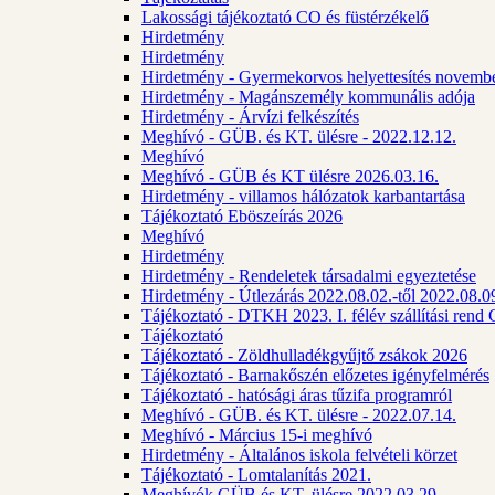
Lakossági tájékoztató CO és füstérzékelő
Hirdetmény
Hirdetmény
Hirdetmény - Gyermekorvos helyettesítés novembe
Hirdetmény - Magánszemély kommunális adója
Hirdetmény - Árvízi felkészítés
Meghívó - GÜB. és KT. ülésre - 2022.12.12.
Meghívó
Meghívó - GÜB és KT ülésre 2026.03.16.
Hirdetmény - villamos hálózatok karbantartása
Tájékoztató Eböszeírás 2026
Meghívó
Hirdetmény
Hirdetmény - Rendeletek társadalmi egyeztetése
Hirdetmény - Útlezárás 2022.08.02.-től 2022.08.09
Tájékoztató - DTKH 2023. I. félév szállítási ren
Tájékoztató
Tájékoztató - Zöldhulladékgyűjtő zsákok 2026
Tájékoztató - Barnakőszén előzetes igényfelmérés
Tájékoztató - hatósági áras tűzifa programról
Meghívó - GÜB. és KT. ülésre - 2022.07.14.
Meghívó - Március 15-i meghívó
Hirdetmény - Általános iskola felvételi körzet
Tájékoztató - Lomtalanítás 2021.
Meghívók GÜB és KT. ülésre 2022.03.29.