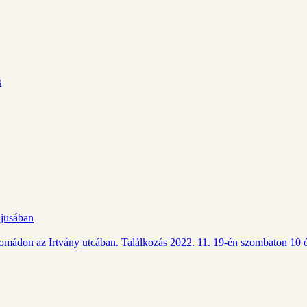
s
ájusában
Csomádon az Irtvány utcában. Találkozás 2022. 11. 19-én szombaton 10 ó