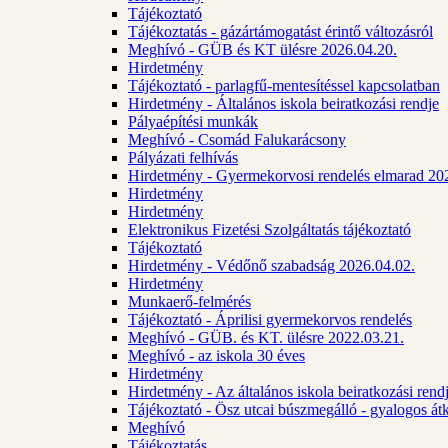
Tájékoztató
Tájékoztatás - gázártámogatást érintő változásról
Meghívó - GÜB és KT ülésre 2026.04.20.
Hirdetmény
Tájékoztató - parlagfű-mentesítéssel kapcsolatban
Hirdetmény - Általános iskola beiratkozási rendje
Pályaépítési munkák
Meghívó - Csomád Falukarácsony
Pályázati felhívás
Hirdetmény - Gyermekorvosi rendelés elmarad 20
Hirdetmény
Hirdetmény
Elektronikus Fizetési Szolgáltatás tájékoztató
Tájékoztató
Hirdetmény - Védőnő szabadság 2026.04.02.
Hirdetmény
Munkaerő-felmérés
Tájékoztató - Áprilisi gyermekorvos rendelés
Meghívó - GÜB. és KT. ülésre 2022.03.21.
Meghívó - az iskola 30 éves
Hirdetmény
Hirdetmény - Az általános iskola beiratkozási ren
Tájékoztató - Ösz utcai búszmegálló - gyalogos át
Meghívó
Tájékoztatás