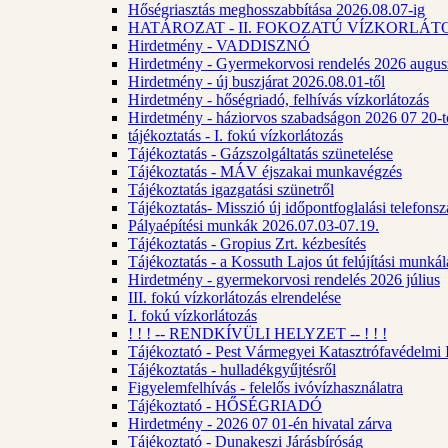
Hőségriasztás meghosszabbítása 2026.08.07-ig
HATÁROZAT - II. FOKOZATÚ VÍZKORLÁT
Hirdetmény - VADDISZNÓ
Hirdetmény - Gyermekorvosi rendelés 2026 augus
Hirdetmény - új buszjárat 2026.08.01-től
Hirdetmény - hőségriadó, felhívás vízkorlátozás
Hirdetmény - háziorvos szabadságon 2026 07 20-tó
tájékoztatás - I. fokú vízkorlátozás
Tájékoztatás - Gázszolgáltatás szünetelése
Tájékoztatás - MÁV éjszakai munkavégzés
Tájékoztatás igazgatási szünetről
Tájékoztatás- Misszió új időpontfoglalási telefons
Pályaépítési munkák 2026.07.03-07.19.
Tájékoztatás - Gropius Zrt. kézbesítés
Tájékoztatás - a Kossuth Lajos út felújítási munk
Hirdetmény - gyermekorvosi rendelés 2026 július
III. fokú vízkorlátozás elrendelése
I. fokú vízkorlátozás
! ! ! -- RENDKÍVÜLI HELYZET -- ! ! !
Tájékoztató - Pest Vármegyei Katasztrófavédelmi I
Tájékoztatás - hulladékgyűjtésről
Figyelemfelhívás - felelős ivóvízhasználatra
Tájékoztató - HŐSÉGRIADÓ
Hirdetmény - 2026 07 01-én hivatal zárva
Tájékoztató - Dunakeszi Járásbíróság