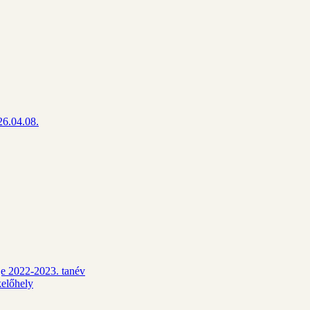
26.04.08.
dje 2022-2023. tanév
kelőhely