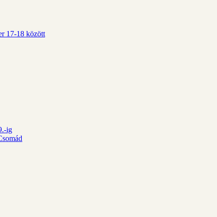
r 17-18 között
.-ig
d Csomád