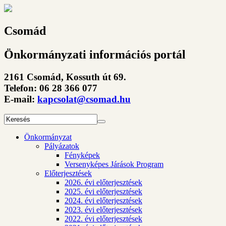
Csomád
Önkormányzati információs portál
2161 Csomád, Kossuth út 69.
Telefon: 06 28 366 077
E-mail:
kapcsolat@csomad.hu
Önkormányzat
Pályázatok
Fényképek
Versenyképes Járások Program
Előterjesztések
2026. évi előterjesztések
2025. évi előterjesztések
2024. évi előterjesztések
2023. évi előterjesztések
2022. évi előterjesztések