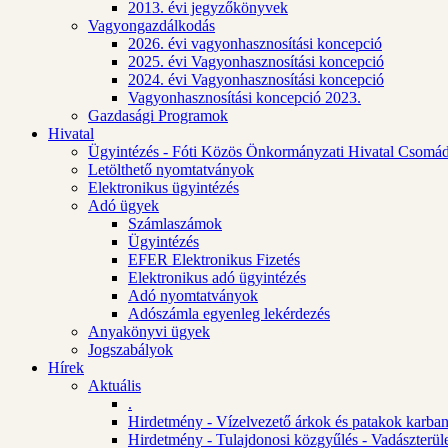
2013. évi jegyzőkönyvek
Vagyongazdálkodás
2026. évi vagyonhasznosítási koncepció
2025. évi Vagyonhasznosítási koncepció
2024. évi Vagyonhasznosítási koncepció
Vagyonhasznosítási koncepció 2023.
Gazdasági Programok
Hivatal
Ügyintézés - Fóti Közös Önkormányzati Hivatal Csomád
Letölthető nyomtatványok
Elektronikus ügyintézés
Adó ügyek
Számlaszámok
Ügyintézés
EFER Elektronikus Fizetés
Elektronikus adó ügyintézés
Adó nyomtatványok
Adószámla egyenleg lekérdezés
Anyakönyvi ügyek
Jogszabályok
Hírek
Aktuális
.
Hirdetmény - Vízelvezető árkok és patakok karban
Hirdetmény - Tulajdonosi közgyűlés - Vadászterül