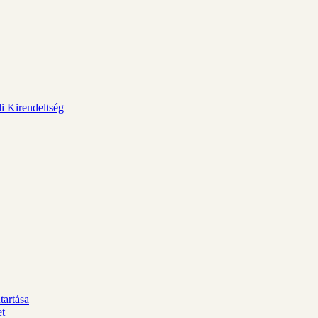
i Kirendeltség
tartása
et