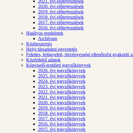
2021. évi előterjesztések
2020. évi előterjesztések
2019. évi előterjesztések
2018. évi előterjesztések
2017. évi előterjesztések
2016. évi előterjesztések
Hatályos rendeletek
Archívum
Közbeszerzés
Helyi társadalmi egyeztetés
Felettes, felügyeleti, törvényességi ellenőrzést gyakorló 
Közérdekű adatok
Képviselő-testületi jegyzőkönyvek
2026. évi jegyzőkönyvek
2025. évi jegyzőkönyvek
2024. évi jegyzőkönyvek
2023. évi jegyzőkönyvek
2022. évi jegyzőkönyvek
2021. évi jegyzőkönyvek
2020. évi jegyzőkönyvek
2019. évi jegyzőkönyvek
2018. évi jegyzőkönyvek
2017. évi jegyzőkönyvek
2016. évi jegyzőkönyvek
2015. évi jegyzőkönyvek