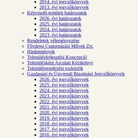
2014. évi jegyzőkönyvek
2013. évi jegyzőkönyvek
Képviselő-testületi határozatok
2026. évi határozatok
2025. évi határozatok
2024. évi határozatok
2023. évi határozatok
Rendeletek véleményezése
Fővárosi Csatornázási Művek Zrt.
Hirdetmények
Településfejlesztési Koncepció
Településképi Arculati Kézikönyv
Településrendezési eszközök
Gazdasági és Ügyrendi Bizottsági Jegyzőkönyvek
2026. évi jegyzőkönyvek
2025. évi jegyzőkönyvek
2024. évi jegyzőkönyvek
2023. évi jegyzőkönyvek
2022. évi jegyzőkönyvek
2021. évi jegyzőkönyvek
2020. évi jegyzőkönyvek
2019. évi jegyzőkönyvek
2018. évi jegyzőkönyvek
2017. évi jegyzőkönyvek
2016. évi jegyzőkönyvek