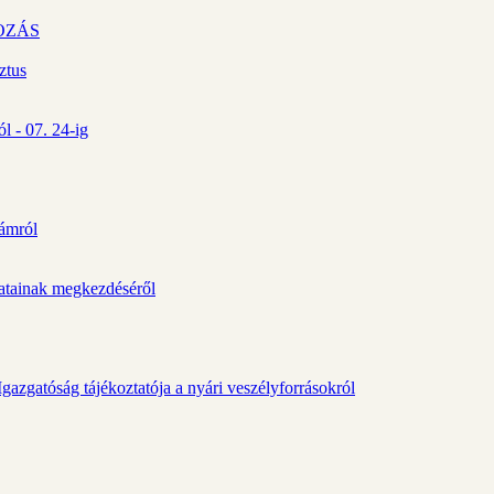
OZÁS
ztus
l - 07. 24-ig
zámról
álatainak megkezdéséről
gazgatóság tájékoztatója a nyári veszélyforrásokról