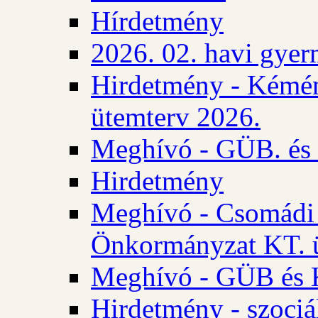
Hírdetmény
2026. 02. havi gyer
Hirdetmény - Kémén
ütemterv 2026.
Meghívó - GÜB. és K
Hirdetmény
Meghívó - Csomádi 
Önkormányzat KT. ü
Meghívó - GÜB és K
Hirdetmény - szociá