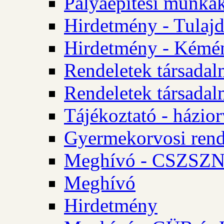
Pályaépítési munkák
Hirdetmény - Tulajd
Hirdetmény - Kémén
Rendeletek társadal
Rendeletek társadal
Tájékoztató - házior
Gyermekorvosi rend
Meghívó - CSZSZNO
Meghívó
Hirdetmény