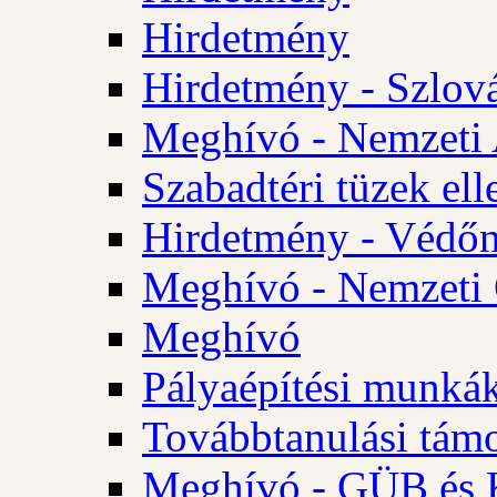
Hirdetmény
Hirdetmény - Szlo
Meghívó - Nemzeti 
Szabadtéri tüzek ell
Hirdetmény - Védőn
Meghívó - Nemzeti 
Meghívó
Pályaépítési munká
Továbbtanulási tám
Meghívó - GÜB és K