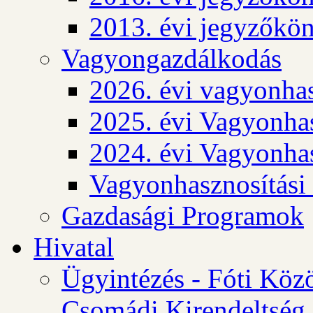
2013. évi jegyzőkö
Vagyongazdálkodás
2026. évi vagyonhas
2025. évi Vagyonhas
2024. évi Vagyonhas
Vagyonhasznosítási
Gazdasági Programok
Hivatal
Ügyintézés - Fóti Köz
Csomádi Kirendeltség