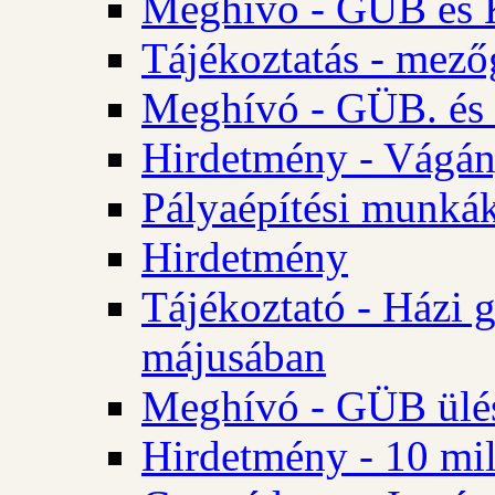
Meghívó - GÜB és K
Tájékoztatás - mező
Meghívó - GÜB. és 
Hirdetmény - Vágán
Pályaépítési munká
Hirdetmény
Tájékoztató - Házi 
májusában
Meghívó - GÜB ülés
Hirdetmény - 10 mill