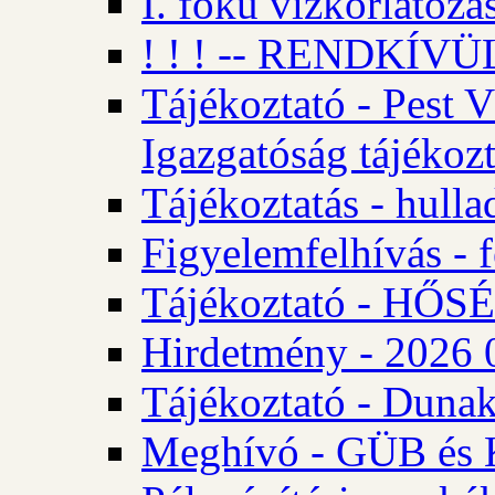
I. fokú vízkorlátozá
! ! ! -- RENDKÍVÜL
Tájékoztató - Pest 
Igazgatóság tájékozt
Tájékoztatás - hulla
Figyelemfelhívás - f
Tájékoztató - HŐ
Hirdetmény - 2026 0
Tájékoztató - Dunak
Meghívó - GÜB és K