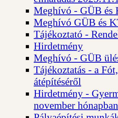
Meghívó - GÜB és K
Meghívó GÜB és KT 
Tájékoztató - Rende
Hirdetmény
Meghívó - GÜB ülés
Tájékoztatás - a Fó
átépítéséről
Hirdetmény - Gyerm
november hónapba
Pályaépítési munkák