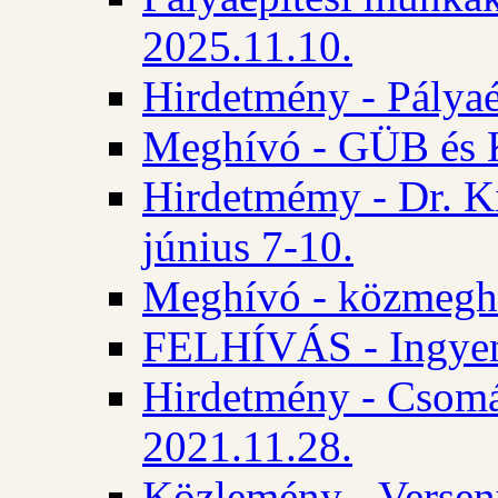
2025.11.10.
Hirdetmény - Pályaé
Meghívó - GÜB és K
Hirdetmémy - Dr. Ki
június 7-10.
Meghívó - közmeghal
FELHÍVÁS - Ingyene
Hirdetmény - Csomád
2021.11.28.
Közlemény - Versen