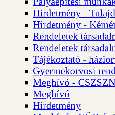
Pályaépítési munkák
Hirdetmény - Tulajd
Hirdetmény - Kémén
Rendeletek társadal
Rendeletek társadal
Tájékoztató - házior
Gyermekorvosi rend
Meghívó - CSZSZNO
Meghívó
Hirdetmény