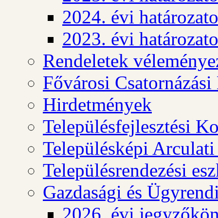
2024. évi határozat
2023. évi határozat
Rendeletek véleménye
Fővárosi Csatornázási
Hirdetmények
Településfejlesztési K
Településképi Arculat
Településrendezési es
Gazdasági és Ügyrendi
2026. évi jegyzőkö