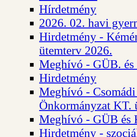
Hírdetmény
2026. 02. havi gyer
Hirdetmény - Kémén
ütemterv 2026.
Meghívó - GÜB. és K
Hirdetmény
Meghívó - Csomádi 
Önkormányzat KT. ü
Meghívó - GÜB és K
Hirdetmény - szociá