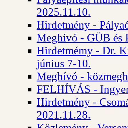
2025.11.10.
Hirdetmény - Pályaé
Meghívó - GÜB és K
Hirdetmémy - Dr. Ki
június 7-10.
Meghívó - közmeghal
FELHÍVÁS - Ingyene
Hirdetmény - Csomád
2021.11.28.
Közlemény - Versen