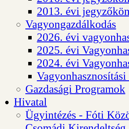
2013. évi jegyzőkö
Vagyongazdálkodás
2026. évi vagyonhas
2025. évi Vagyonhas
2024. évi Vagyonhas
Vagyonhasznosítási
Gazdasági Programok
Hivatal
Ügyintézés - Fóti Köz
Csomádi Kirendeltség