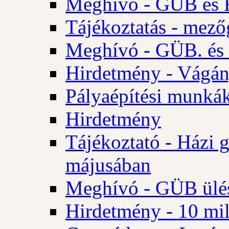
Meghívó - GÜB és K
Tájékoztatás - mező
Meghívó - GÜB. és 
Hirdetmény - Vágán
Pályaépítési munká
Hirdetmény
Tájékoztató - Házi 
májusában
Meghívó - GÜB ülés
Hirdetmény - 10 mill