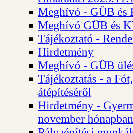
Meghívó - GÜB és K
Meghívó GÜB és KT 
Tájékoztató - Rende
Hirdetmény
Meghívó - GÜB ülés
Tájékoztatás - a Fó
átépítéséről
Hirdetmény - Gyerm
november hónapba
Pályaépítési munkák