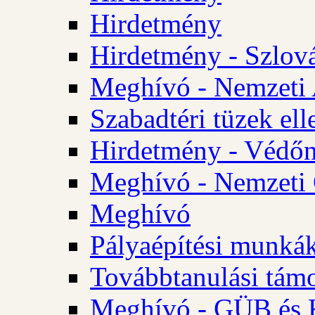
Hirdetmény
Hirdetmény - Szlo
Meghívó - Nemzeti 
Szabadtéri tüzek ell
Hirdetmény - Védőn
Meghívó - Nemzeti 
Meghívó
Pályaépítési munká
Továbbtanulási tám
Meghívó - GÜB és K