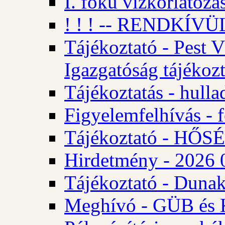
I. fokú vízkorlátozá
! ! ! -- RENDKÍVÜL
Tájékoztató - Pest 
Igazgatóság tájékozt
Tájékoztatás - hulla
Figyelemfelhívás - f
Tájékoztató - HŐ
Hirdetmény - 2026 0
Tájékoztató - Dunak
Meghívó - GÜB és K