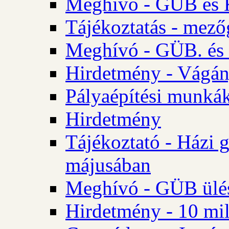
Meghívó - GÜB és K
Tájékoztatás - mező
Meghívó - GÜB. és 
Hirdetmény - Vágán
Pályaépítési munká
Hirdetmény
Tájékoztató - Házi 
májusában
Meghívó - GÜB ülés
Hirdetmény - 10 mill