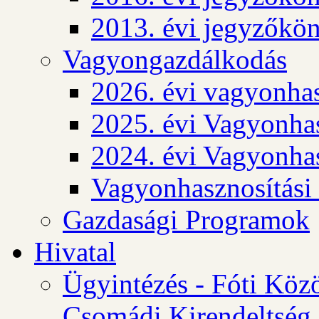
2013. évi jegyzőkö
Vagyongazdálkodás
2026. évi vagyonhas
2025. évi Vagyonhas
2024. évi Vagyonhas
Vagyonhasznosítási
Gazdasági Programok
Hivatal
Ügyintézés - Fóti Köz
Csomádi Kirendeltség