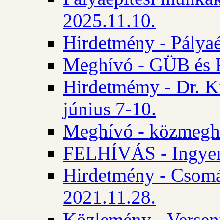
2025.11.10.
Hirdetmény - Pályaé
Meghívó - GÜB és K
Hirdetmémy - Dr. Ki
június 7-10.
Meghívó - közmeghal
FELHÍVÁS - Ingyene
Hirdetmény - Csomád
2021.11.28.
Közlemény - Versen