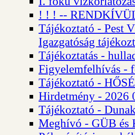
I. fokú vízkorlátozá
! ! ! -- RENDKÍVÜL
Tájékoztató - Pest 
Igazgatóság tájékozt
Tájékoztatás - hulla
Figyelemfelhívás - f
Tájékoztató - HŐ
Hirdetmény - 2026 0
Tájékoztató - Dunak
Meghívó - GÜB és K