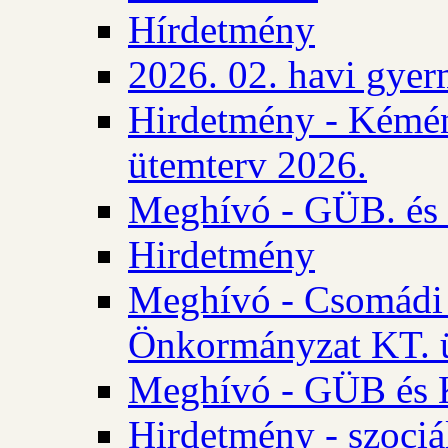
Hírdetmény
2026. 02. havi gyer
Hirdetmény - Kémén
ütemterv 2026.
Meghívó - GÜB. és K
Hirdetmény
Meghívó - Csomádi 
Önkormányzat KT. ü
Meghívó - GÜB és K
Hirdetmény - szociá