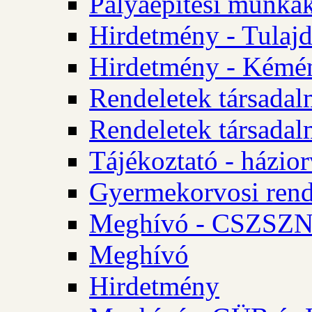
Pályaépítési munkák
Hirdetmény - Tulajd
Hirdetmény - Kémén
Rendeletek társadal
Rendeletek társadal
Tájékoztató - házior
Gyermekorvosi rend
Meghívó - CSZSZNO
Meghívó
Hirdetmény