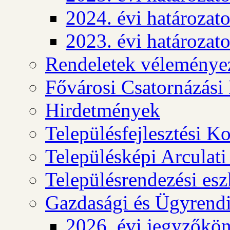
2024. évi határozat
2023. évi határozat
Rendeletek véleménye
Fővárosi Csatornázási
Hirdetmények
Településfejlesztési K
Településképi Arculat
Településrendezési es
Gazdasági és Ügyrendi
2026. évi jegyzőkö