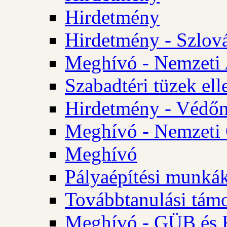
Hirdetmény
Hirdetmény - Szlo
Meghívó - Nemzeti 
Szabadtéri tüzek ell
Hirdetmény - Védőn
Meghívó - Nemzeti 
Meghívó
Pályaépítési munká
Továbbtanulási tám
Meghívó - GÜB és K