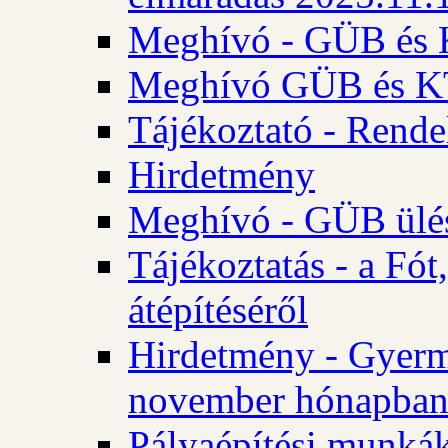
Meghívó - GÜB és K
Meghívó GÜB és KT 
Tájékoztató - Rende
Hirdetmény
Meghívó - GÜB ülés
Tájékoztatás - a Fó
átépítéséről
Hirdetmény - Gyerm
november hónapba
Pályaépítési munkák