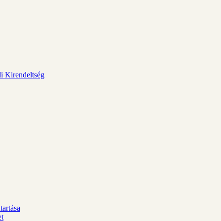
i Kirendeltség
tartása
et