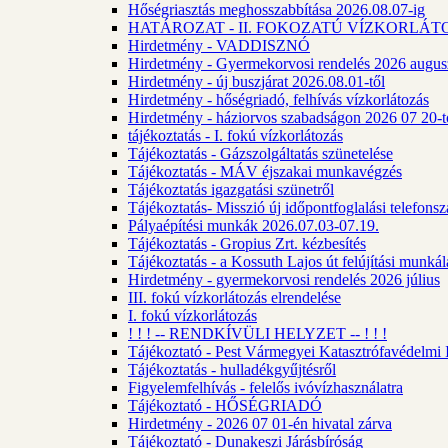
Hőségriasztás meghosszabbítása 2026.08.07-ig
HATÁROZAT - II. FOKOZATÚ VÍZKORLÁT
Hirdetmény - VADDISZNÓ
Hirdetmény - Gyermekorvosi rendelés 2026 augus
Hirdetmény - új buszjárat 2026.08.01-től
Hirdetmény - hőségriadó, felhívás vízkorlátozás
Hirdetmény - háziorvos szabadságon 2026 07 20-tó
tájékoztatás - I. fokú vízkorlátozás
Tájékoztatás - Gázszolgáltatás szünetelése
Tájékoztatás - MÁV éjszakai munkavégzés
Tájékoztatás igazgatási szünetről
Tájékoztatás- Misszió új időpontfoglalási telefons
Pályaépítési munkák 2026.07.03-07.19.
Tájékoztatás - Gropius Zrt. kézbesítés
Tájékoztatás - a Kossuth Lajos út felújítási munk
Hirdetmény - gyermekorvosi rendelés 2026 július
III. fokú vízkorlátozás elrendelése
I. fokú vízkorlátozás
! ! ! -- RENDKÍVÜLI HELYZET -- ! ! !
Tájékoztató - Pest Vármegyei Katasztrófavédelmi I
Tájékoztatás - hulladékgyűjtésről
Figyelemfelhívás - felelős ivóvízhasználatra
Tájékoztató - HŐSÉGRIADÓ
Hirdetmény - 2026 07 01-én hivatal zárva
Tájékoztató - Dunakeszi Járásbíróság