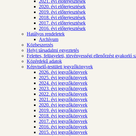
2021. évi előterjesztések
2020. évi előterjesztések
2019. évi előterjesztések
2018. évi előterjesztések
2017. évi előterjesztések
2016. évi előterjesztések
Hatályos rendeletek
Archívum
Közbeszerzés
Helyi társadalmi egyeztetés
Felettes, felügyeleti, törvényességi ellenőrzést gyakorló 
Közérdekű adatok
Képviselő-testületi jegyzőkönyvek
2026. évi jegyzőkönyvek
2025. évi jegyzőkönyvek
2024. évi jegyzőkönyvek
2023. évi jegyzőkönyvek
2022. évi jegyzőkönyvek
2021. évi jegyzőkönyvek
2020. évi jegyzőkönyvek
2019. évi jegyzőkönyvek
2018. évi jegyzőkönyvek
2017. évi jegyzőkönyvek
2016. évi jegyzőkönyvek
2015. évi jegyzőkönyvek