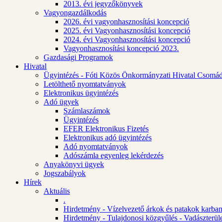
2013. évi jegyzőkönyvek
Vagyongazdálkodás
2026. évi vagyonhasznosítási koncepció
2025. évi Vagyonhasznosítási koncepció
2024. évi Vagyonhasznosítási koncepció
Vagyonhasznosítási koncepció 2023.
Gazdasági Programok
Hivatal
Ügyintézés - Fóti Közös Önkormányzati Hivatal Csomád
Letölthető nyomtatványok
Elektronikus ügyintézés
Adó ügyek
Számlaszámok
Ügyintézés
EFER Elektronikus Fizetés
Elektronikus adó ügyintézés
Adó nyomtatványok
Adószámla egyenleg lekérdezés
Anyakönyvi ügyek
Jogszabályok
Hírek
Aktuális
.
Hirdetmény - Vízelvezető árkok és patakok karban
Hirdetmény - Tulajdonosi közgyűlés - Vadászterül