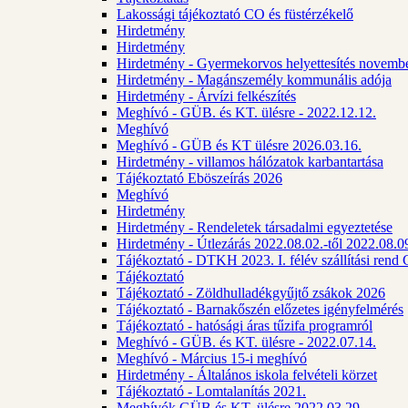
Lakossági tájékoztató CO és füstérzékelő
Hirdetmény
Hirdetmény
Hirdetmény - Gyermekorvos helyettesítés novembe
Hirdetmény - Magánszemély kommunális adója
Hirdetmény - Árvízi felkészítés
Meghívó - GÜB. és KT. ülésre - 2022.12.12.
Meghívó
Meghívó - GÜB és KT ülésre 2026.03.16.
Hirdetmény - villamos hálózatok karbantartása
Tájékoztató Eböszeírás 2026
Meghívó
Hirdetmény
Hirdetmény - Rendeletek társadalmi egyeztetése
Hirdetmény - Útlezárás 2022.08.02.-től 2022.08.09
Tájékoztató - DTKH 2023. I. félév szállítási ren
Tájékoztató
Tájékoztató - Zöldhulladékgyűjtő zsákok 2026
Tájékoztató - Barnakőszén előzetes igényfelmérés
Tájékoztató - hatósági áras tűzifa programról
Meghívó - GÜB. és KT. ülésre - 2022.07.14.
Meghívó - Március 15-i meghívó
Hirdetmény - Általános iskola felvételi körzet
Tájékoztató - Lomtalanítás 2021.
Meghívók GÜB és KT. ülésre 2022.03.29.