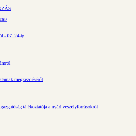
OZÁS
ztus
l - 07. 24-ig
zámról
álatainak megkezdéséről
gazgatóság tájékoztatója a nyári veszélyforrásokról