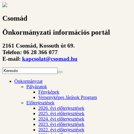
Csomád
Önkormányzati információs portál
2161 Csomád, Kossuth út 69.
Telefon: 06 28 366 077
E-mail:
kapcsolat@csomad.hu
Önkormányzat
Pályázatok
Fényképek
Versenyképes Járások Program
Előterjesztések
2026. évi előterjesztések
2025. évi előterjesztések
2024. évi előterjesztések
2023. évi előterjesztések
2022. évi előterjesztések