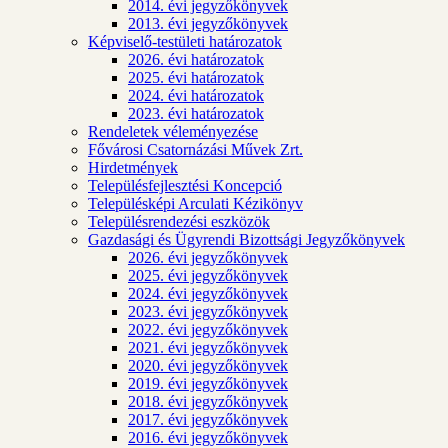
2014. évi jegyzőkönyvek
2013. évi jegyzőkönyvek
Képviselő-testületi határozatok
2026. évi határozatok
2025. évi határozatok
2024. évi határozatok
2023. évi határozatok
Rendeletek véleményezése
Fővárosi Csatornázási Művek Zrt.
Hirdetmények
Településfejlesztési Koncepció
Településképi Arculati Kézikönyv
Településrendezési eszközök
Gazdasági és Ügyrendi Bizottsági Jegyzőkönyvek
2026. évi jegyzőkönyvek
2025. évi jegyzőkönyvek
2024. évi jegyzőkönyvek
2023. évi jegyzőkönyvek
2022. évi jegyzőkönyvek
2021. évi jegyzőkönyvek
2020. évi jegyzőkönyvek
2019. évi jegyzőkönyvek
2018. évi jegyzőkönyvek
2017. évi jegyzőkönyvek
2016. évi jegyzőkönyvek