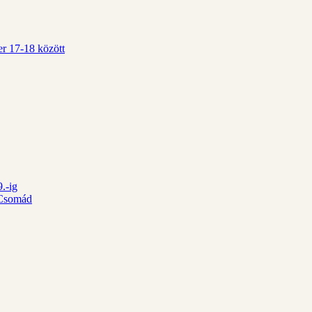
r 17-18 között
.-ig
d Csomád