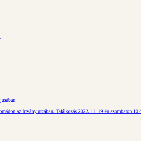
s
ájusában
Csomádon az Irtvány utcában. Találkozás 2022. 11. 19-én szombaton 10 ó