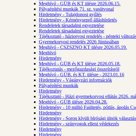
Meghívó - GÜB és KT ülésre 2026.06.15.
Pályaépítési munkák 71. sz. vasútvonal
Hirdetmény - Tulajdonosi gyűlés
Hirdetmény - Kéményseprő álláshírdetés
Rendeletek társadalmi egyeztetése
Rendeletek társadalmi egyeztetése
Tájékoztató - háziorvosi rendelés - pénteki változá
Gyermekorvosi rendelés 2026 Júniusában
Meghívó - CSZSZNO KT ülésre 2026.05.19.
Meghívó
Hirdetmény
Meghívó - GÜB és KT ülésre 2026.05.18.
Tájékoztatás - mezőgazdasági összeírásról
Meghívó - GÜB. és KT. ülésre - 2023.01.16
Hirdetmény - Vágányzári információk
Pályaépítési munkák
Hirdetmény
Tájékoztató - Házi gyermekorvosi ellátás 2026. m
Meghívó - GÜB ülésre 2026.04.28.
Hirdetmény - 10 millió Faültetés, pótlás, ápolás 
Hirdetmény
Hirdetmény - Soron kívüli bírósági ülnök választás
Hirdetmény - szúnyogok elleni védekezés
Hirdetmény
Hirdetmény