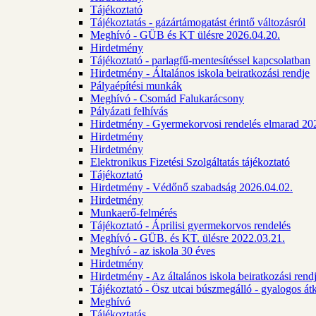
Tájékoztató
Tájékoztatás - gázártámogatást érintő változásról
Meghívó - GÜB és KT ülésre 2026.04.20.
Hirdetmény
Tájékoztató - parlagfű-mentesítéssel kapcsolatban
Hirdetmény - Általános iskola beiratkozási rendje
Pályaépítési munkák
Meghívó - Csomád Falukarácsony
Pályázati felhívás
Hirdetmény - Gyermekorvosi rendelés elmarad 20
Hirdetmény
Hirdetmény
Elektronikus Fizetési Szolgáltatás tájékoztató
Tájékoztató
Hirdetmény - Védőnő szabadság 2026.04.02.
Hirdetmény
Munkaerő-felmérés
Tájékoztató - Áprilisi gyermekorvos rendelés
Meghívó - GÜB. és KT. ülésre 2022.03.21.
Meghívó - az iskola 30 éves
Hirdetmény
Hirdetmény - Az általános iskola beiratkozási ren
Tájékoztató - Ösz utcai búszmegálló - gyalogos át
Meghívó
Tájékoztatás