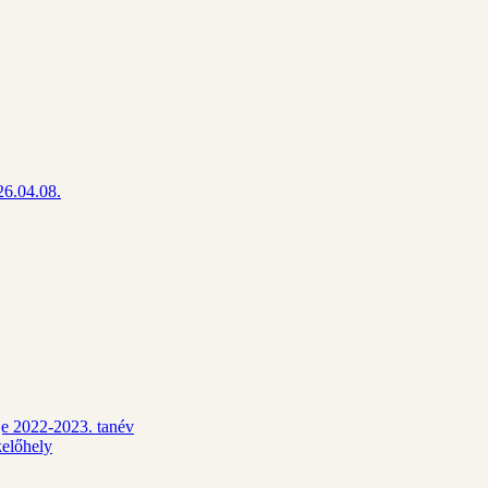
26.04.08.
dje 2022-2023. tanév
kelőhely