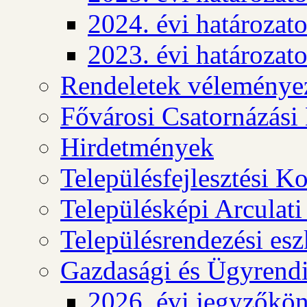
2024. évi határozat
2023. évi határozat
Rendeletek véleménye
Fővárosi Csatornázási
Hirdetmények
Településfejlesztési K
Településképi Arculat
Településrendezési es
Gazdasági és Ügyrendi
2026. évi jegyzőkö