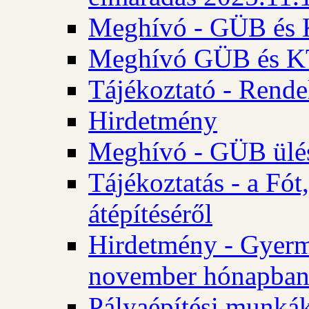
Meghívó - GÜB és K
Meghívó GÜB és KT 
Tájékoztató - Rende
Hirdetmény
Meghívó - GÜB ülés
Tájékoztatás - a Fó
átépítéséről
Hirdetmény - Gyerm
november hónapba
Pályaépítési munkák