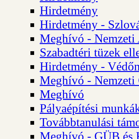
Hirdetmény
Hirdetmény - Szlo
Meghívó - Nemzeti 
Szabadtéri tüzek ell
Hirdetmény - Védőn
Meghívó - Nemzeti 
Meghívó
Pályaépítési munká
Továbbtanulási tám
Meghívó - GÜB és K