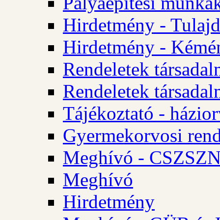
Pályaépítési munkák
Hirdetmény - Tulajd
Hirdetmény - Kémén
Rendeletek társadal
Rendeletek társadal
Tájékoztató - házior
Gyermekorvosi rend
Meghívó - CSZSZNO
Meghívó
Hirdetmény