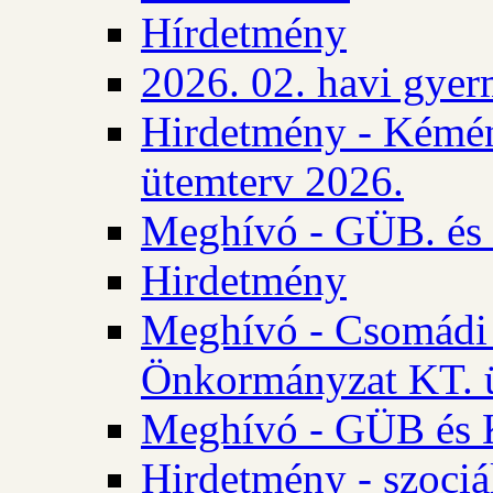
Hírdetmény
2026. 02. havi gyer
Hirdetmény - Kémén
ütemterv 2026.
Meghívó - GÜB. és K
Hirdetmény
Meghívó - Csomádi 
Önkormányzat KT. ü
Meghívó - GÜB és K
Hirdetmény - szociá