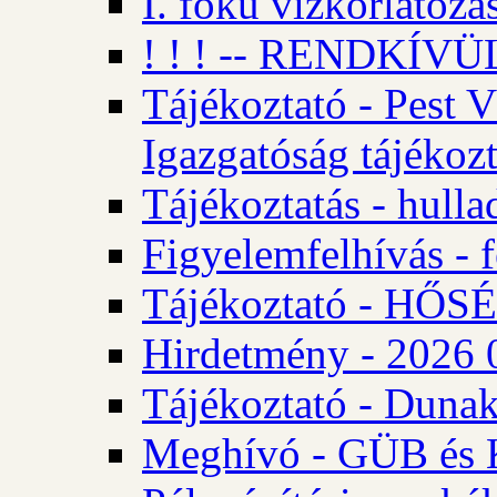
I. fokú vízkorlátozá
! ! ! -- RENDKÍVÜL
Tájékoztató - Pest 
Igazgatóság tájékozt
Tájékoztatás - hulla
Figyelemfelhívás - f
Tájékoztató - HŐ
Hirdetmény - 2026 0
Tájékoztató - Dunak
Meghívó - GÜB és K