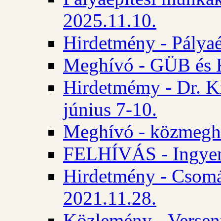
2025.11.10.
Hirdetmény - Pályaé
Meghívó - GÜB és K
Hirdetmémy - Dr. Ki
június 7-10.
Meghívó - közmeghal
FELHÍVÁS - Ingyene
Hirdetmény - Csomád
2021.11.28.
Közlemény - Versen