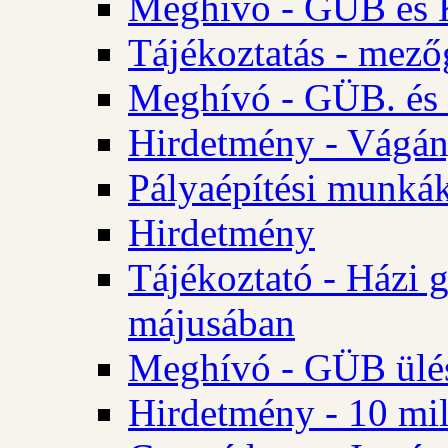
Meghívó - GÜB és K
Tájékoztatás - mező
Meghívó - GÜB. és 
Hirdetmény - Vágán
Pályaépítési munká
Hirdetmény
Tájékoztató - Házi 
májusában
Meghívó - GÜB ülés
Hirdetmény - 10 mill