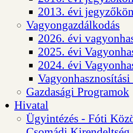
2013. évi jegyzőkö
Vagyongazdálkodás
2026. évi vagyonhas
2025. évi Vagyonhas
2024. évi Vagyonhas
Vagyonhasznosítási
Gazdasági Programok
Hivatal
Ügyintézés - Fóti Köz
Csomádi Kirendeltség