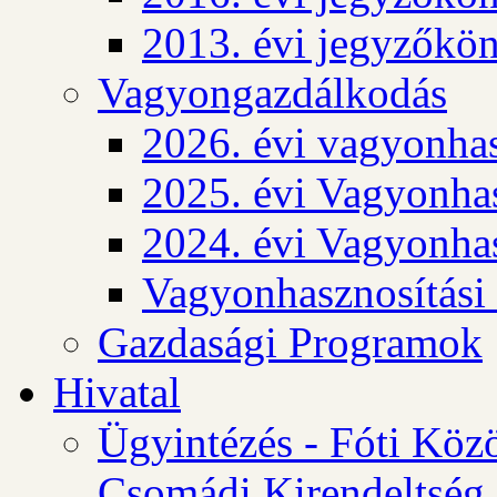
2013. évi jegyzőkö
Vagyongazdálkodás
2026. évi vagyonhas
2025. évi Vagyonhas
2024. évi Vagyonhas
Vagyonhasznosítási
Gazdasági Programok
Hivatal
Ügyintézés - Fóti Köz
Csomádi Kirendeltség