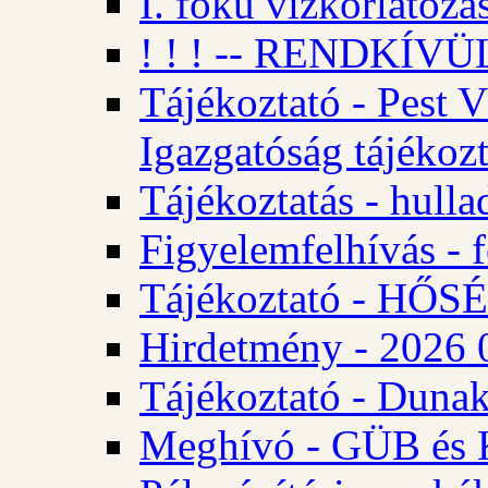
I. fokú vízkorlátozá
! ! ! -- RENDKÍVÜL
Tájékoztató - Pest 
Igazgatóság tájékozt
Tájékoztatás - hulla
Figyelemfelhívás - f
Tájékoztató - HŐ
Hirdetmény - 2026 0
Tájékoztató - Dunak
Meghívó - GÜB és K