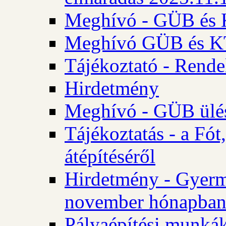
Meghívó - GÜB és K
Meghívó GÜB és KT 
Tájékoztató - Rende
Hirdetmény
Meghívó - GÜB ülés
Tájékoztatás - a Fó
átépítéséről
Hirdetmény - Gyerm
november hónapba
Pályaépítési munkák