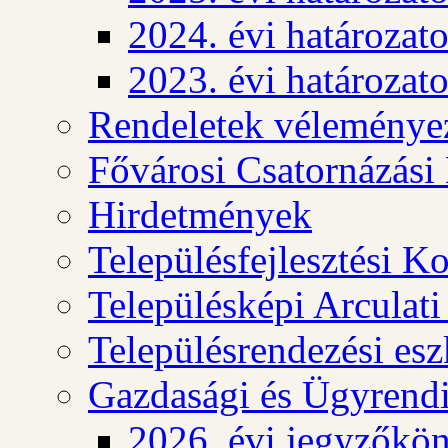
2024. évi határozat
2023. évi határozat
Rendeletek véleménye
Fővárosi Csatornázási
Hirdetmények
Településfejlesztési K
Településképi Arculat
Településrendezési es
Gazdasági és Ügyrendi
2026. évi jegyzőkö