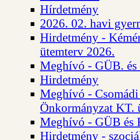
Hírdetmény
2026. 02. havi gyer
Hirdetmény - Kémén
ütemterv 2026.
Meghívó - GÜB. és K
Hirdetmény
Meghívó - Csomádi 
Önkormányzat KT. ü
Meghívó - GÜB és K
Hirdetmény - szociá