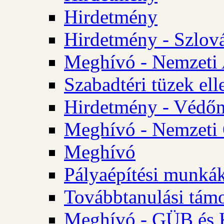
Hirdetmény
Hirdetmény - Szlo
Meghívó - Nemzeti 
Szabadtéri tüzek ell
Hirdetmény - Védőn
Meghívó - Nemzeti 
Meghívó
Pályaépítési munká
Továbbtanulási tám
Meghívó - GÜB és K