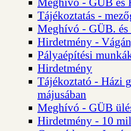
Meghívó - GÜB és K
Tájékoztatás - mező
Meghívó - GÜB. és 
Hirdetmény - Vágán
Pályaépítési munká
Hirdetmény
Tájékoztató - Házi 
májusában
Meghívó - GÜB ülés
Hirdetmény - 10 mill