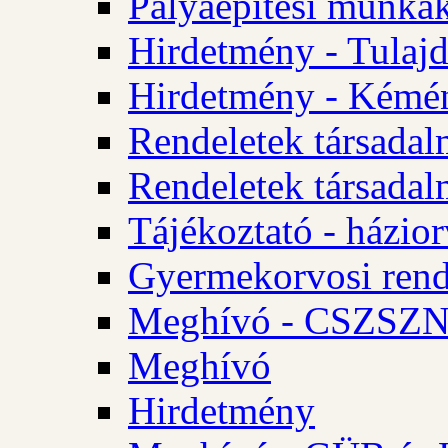
Pályaépítési munkák
Hirdetmény - Tulajd
Hirdetmény - Kémén
Rendeletek társadal
Rendeletek társadal
Tájékoztató - házior
Gyermekorvosi rend
Meghívó - CSZSZNO
Meghívó
Hirdetmény