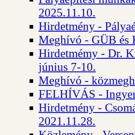
2025.11.10.
Hirdetmény - Pályaé
Meghívó - GÜB és K
Hirdetmémy - Dr. Ki
június 7-10.
Meghívó - közmeghal
FELHÍVÁS - Ingyene
Hirdetmény - Csomád
2021.11.28.
Közlemény - Versen