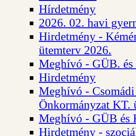
Hírdetmény
2026. 02. havi gyer
Hirdetmény - Kémén
ütemterv 2026.
Meghívó - GÜB. és K
Hirdetmény
Meghívó - Csomádi 
Önkormányzat KT. ü
Meghívó - GÜB és K
Hirdetmény - szociá