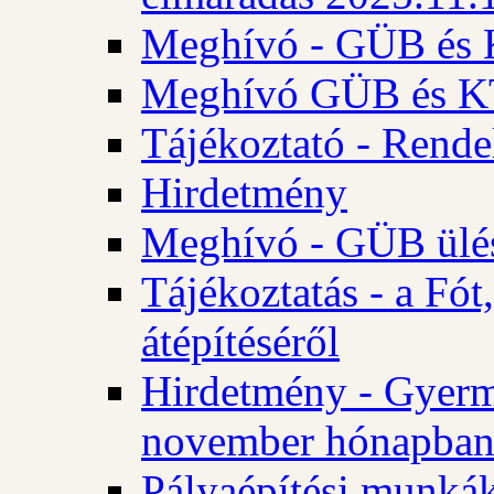
Meghívó - GÜB és K
Meghívó GÜB és KT 
Tájékoztató - Rende
Hirdetmény
Meghívó - GÜB ülés
Tájékoztatás - a Fó
átépítéséről
Hirdetmény - Gyerm
november hónapba
Pályaépítési munkák