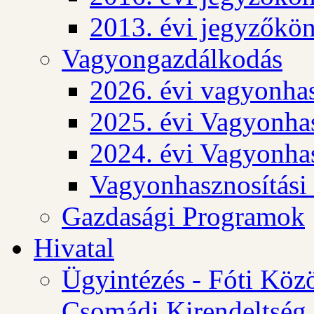
2013. évi jegyzőkö
Vagyongazdálkodás
2026. évi vagyonhas
2025. évi Vagyonhas
2024. évi Vagyonhas
Vagyonhasznosítási
Gazdasági Programok
Hivatal
Ügyintézés - Fóti Köz
Csomádi Kirendeltség