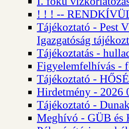
I. fokú vízkorlátozá
! ! ! -- RENDKÍVÜL
Tájékoztató - Pest 
Igazgatóság tájékozt
Tájékoztatás - hulla
Figyelemfelhívás - f
Tájékoztató - HŐ
Hirdetmény - 2026 0
Tájékoztató - Dunak
Meghívó - GÜB és K