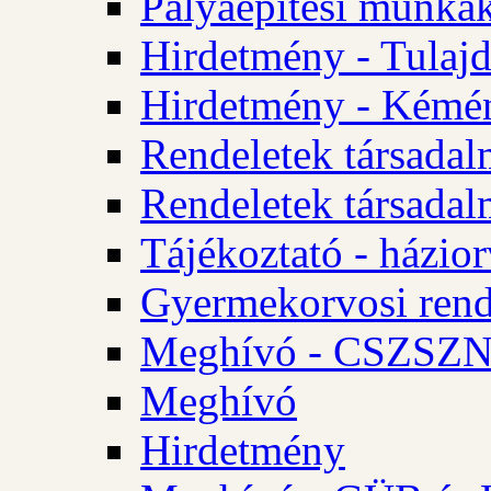
Pályaépítési munkák
Hirdetmény - Tulajd
Hirdetmény - Kémén
Rendeletek társadal
Rendeletek társadal
Tájékoztató - házior
Gyermekorvosi rend
Meghívó - CSZSZNO
Meghívó
Hirdetmény