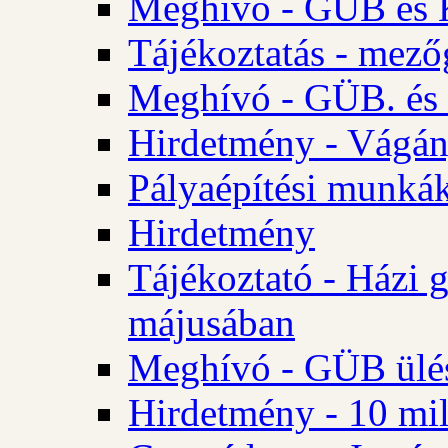
Meghívó - GÜB és K
Tájékoztatás - mező
Meghívó - GÜB. és 
Hirdetmény - Vágán
Pályaépítési munká
Hirdetmény
Tájékoztató - Házi 
májusában
Meghívó - GÜB ülés
Hirdetmény - 10 mill