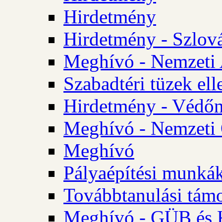
Hirdetmény
Hirdetmény - Szlo
Meghívó - Nemzeti 
Szabadtéri tüzek ell
Hirdetmény - Védőn
Meghívó - Nemzeti 
Meghívó
Pályaépítési munká
Továbbtanulási tám
Meghívó - GÜB és K