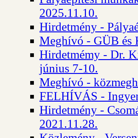
2025.11.10.
Hirdetmény - Pályaé
Meghívó - GÜB és K
Hirdetmémy - Dr. Ki
június 7-10.
Meghívó - közmeghal
FELHÍVÁS - Ingyene
Hirdetmény - Csomád
2021.11.28.
Közlemény - Versen