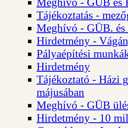
Meghívó - GÜB és K
Tájékoztatás - mező
Meghívó - GÜB. és 
Hirdetmény - Vágán
Pályaépítési munká
Hirdetmény
Tájékoztató - Házi 
májusában
Meghívó - GÜB ülés
Hirdetmény - 10 mill