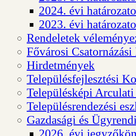
2024. évi határozat
2023. évi határozat
Rendeletek véleménye
Fővárosi Csatornázási
Hirdetmények
Településfejlesztési K
Településképi Arculat
Településrendezési es
Gazdasági és Ügyrendi
2026. évi jegyzőkö