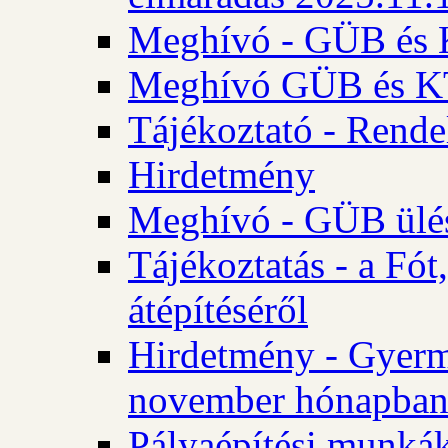
Meghívó - GÜB és K
Meghívó GÜB és KT 
Tájékoztató - Rende
Hirdetmény
Meghívó - GÜB ülés
Tájékoztatás - a Fó
átépítéséről
Hirdetmény - Gyerm
november hónapba
Pályaépítési munkák