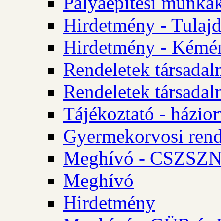
Pályaépítési munkák
Hirdetmény - Tulajd
Hirdetmény - Kémén
Rendeletek társadal
Rendeletek társadal
Tájékoztató - házior
Gyermekorvosi rend
Meghívó - CSZSZNO
Meghívó
Hirdetmény