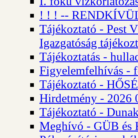
I. fokú vízkorlátozá
! ! ! -- RENDKÍVÜL
Tájékoztató - Pest 
Igazgatóság tájékozt
Tájékoztatás - hulla
Figyelemfelhívás - f
Tájékoztató - HŐ
Hirdetmény - 2026 0
Tájékoztató - Dunak
Meghívó - GÜB és K