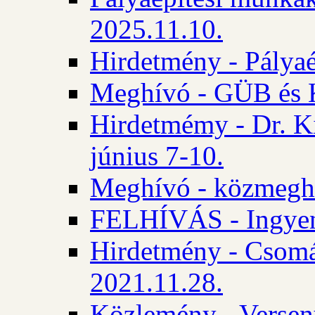
2025.11.10.
Hirdetmény - Pályaé
Meghívó - GÜB és K
Hirdetmémy - Dr. Ki
június 7-10.
Meghívó - közmeghal
FELHÍVÁS - Ingyene
Hirdetmény - Csomád
2021.11.28.
Közlemény - Versen