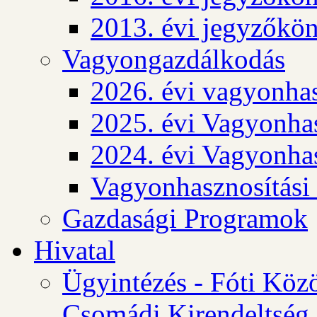
2013. évi jegyzőkö
Vagyongazdálkodás
2026. évi vagyonhas
2025. évi Vagyonhas
2024. évi Vagyonhas
Vagyonhasznosítási
Gazdasági Programok
Hivatal
Ügyintézés - Fóti Köz
Csomádi Kirendeltség