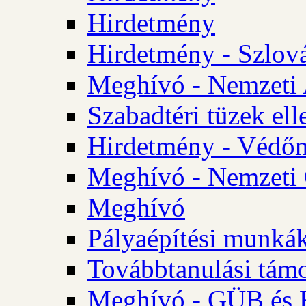
Hirdetmény
Hirdetmény - Szlo
Meghívó - Nemzeti 
Szabadtéri tüzek ell
Hirdetmény - Védőn
Meghívó - Nemzeti 
Meghívó
Pályaépítési munká
Továbbtanulási tám
Meghívó - GÜB és K