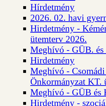
Hírdetmény
2026. 02. havi gyer
Hirdetmény - Kémén
ütemterv 2026.
Meghívó - GÜB. és K
Hirdetmény
Meghívó - Csomádi 
Önkormányzat KT. ü
Meghívó - GÜB és K
Hirdetmény - szociá