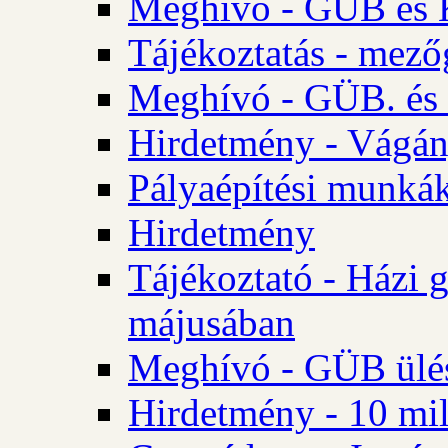
Meghívó - GÜB és K
Tájékoztatás - mező
Meghívó - GÜB. és 
Hirdetmény - Vágán
Pályaépítési munká
Hirdetmény
Tájékoztató - Házi 
májusában
Meghívó - GÜB ülés
Hirdetmény - 10 mill