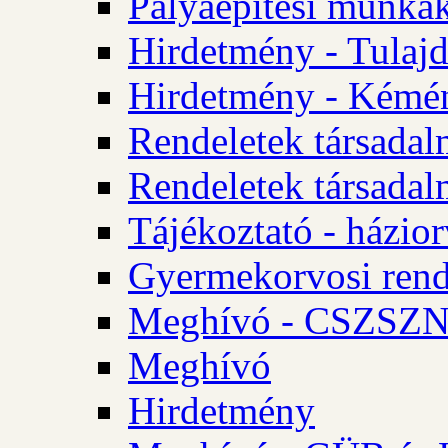
Pályaépítési munkák
Hirdetmény - Tulajd
Hirdetmény - Kémén
Rendeletek társadal
Rendeletek társadal
Tájékoztató - házior
Gyermekorvosi rend
Meghívó - CSZSZNO
Meghívó
Hirdetmény