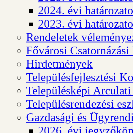
2024. évi határozat
2023. évi határozat
Rendeletek véleménye
Fővárosi Csatornázási
Hirdetmények
Településfejlesztési K
Településképi Arculat
Településrendezési es
Gazdasági és Ügyrendi
2026. évi jegyzőkö