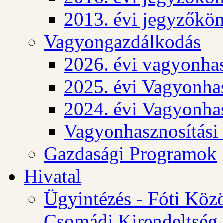
2013. évi jegyzőkö
Vagyongazdálkodás
2026. évi vagyonhas
2025. évi Vagyonhas
2024. évi Vagyonhas
Vagyonhasznosítási
Gazdasági Programok
Hivatal
Ügyintézés - Fóti Köz
Csomádi Kirendeltség