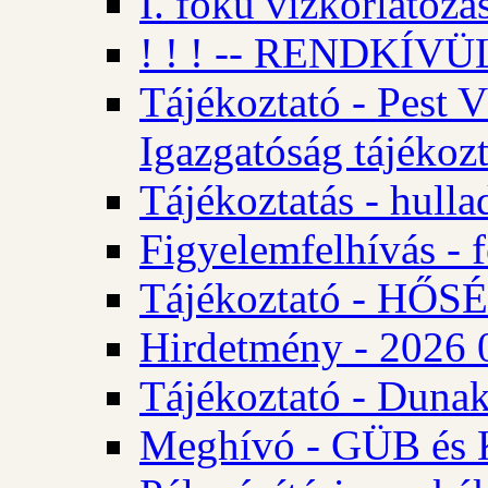
I. fokú vízkorlátozá
! ! ! -- RENDKÍVÜL
Tájékoztató - Pest 
Igazgatóság tájékozt
Tájékoztatás - hulla
Figyelemfelhívás - f
Tájékoztató - HŐ
Hirdetmény - 2026 0
Tájékoztató - Dunak
Meghívó - GÜB és K