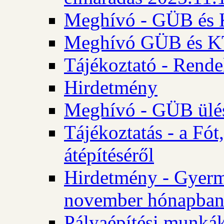
Meghívó - GÜB és K
Meghívó GÜB és KT 
Tájékoztató - Rende
Hirdetmény
Meghívó - GÜB ülés
Tájékoztatás - a Fó
átépítéséről
Hirdetmény - Gyerm
november hónapba
Pályaépítési munkák