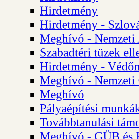
Hirdetmény
Hirdetmény - Szlo
Meghívó - Nemzeti 
Szabadtéri tüzek ell
Hirdetmény - Védőn
Meghívó - Nemzeti 
Meghívó
Pályaépítési munká
Továbbtanulási tám
Meghívó - GÜB és K