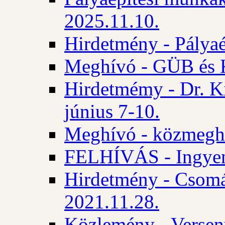
2025.11.10.
Hirdetmény - Pályaé
Meghívó - GÜB és K
Hirdetmémy - Dr. Ki
június 7-10.
Meghívó - közmeghal
FELHÍVÁS - Ingyene
Hirdetmény - Csomád
2021.11.28.
Közlemény - Versen