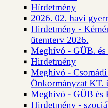
Hírdetmény
2026. 02. havi gyer
Hirdetmény - Kémén
ütemterv 2026.
Meghívó - GÜB. és K
Hirdetmény
Meghívó - Csomádi 
Önkormányzat KT. ü
Meghívó - GÜB és K
Hirdetmény - szociá