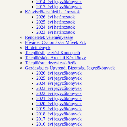
2014. évi jegyzőkönyvek
2013. évi jegyzőkönyvek
Képviselő-testületi határozatok
2026. évi határozatok
2025. évi határozatok
2024. évi határozatok
2023. évi határozatok
Rendeletek véleményezése
Fővárosi Csatornázási Művek Zrt.
Hirdetmények
Településfejlesztési Koncepció
Településképi Arculati Kézikönyv
Településrendezési eszközök
Gazdasági és Ügyrendi Bizottsági Jegyzőkönyvek
2026. évi jegyzőkönyvek
2025. évi jegyzőkönyvek
2024. évi jegyzőkönyvek
2023. évi jegyzőkönyvek
2022. évi jegyzőkönyvek
2021. évi jegyzőkönyvek
2020. évi jegyzőkönyvek
2019. évi jegyzőkönyvek
2018. évi jegyzőkönyvek
2017. évi jegyzőkönyvek
2016. évi jegyzőkönyvek