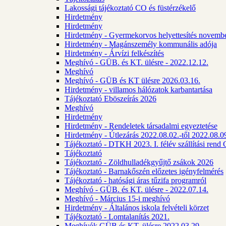
Lakossági tájékoztató CO és füstérzékelő
Hirdetmény
Hirdetmény
Hirdetmény - Gyermekorvos helyettesítés novembe
Hirdetmény - Magánszemély kommunális adója
Hirdetmény - Árvízi felkészítés
Meghívó - GÜB. és KT. ülésre - 2022.12.12.
Meghívó
Meghívó - GÜB és KT ülésre 2026.03.16.
Hirdetmény - villamos hálózatok karbantartása
Tájékoztató Eböszeírás 2026
Meghívó
Hirdetmény
Hirdetmény - Rendeletek társadalmi egyeztetése
Hirdetmény - Útlezárás 2022.08.02.-től 2022.08.09
Tájékoztató - DTKH 2023. I. félév szállítási ren
Tájékoztató
Tájékoztató - Zöldhulladékgyűjtő zsákok 2026
Tájékoztató - Barnakőszén előzetes igényfelmérés
Tájékoztató - hatósági áras tűzifa programról
Meghívó - GÜB. és KT. ülésre - 2022.07.14.
Meghívó - Március 15-i meghívó
Hirdetmény - Általános iskola felvételi körzet
Tájékoztató - Lomtalanítás 2021.
Meghívók GÜB és KT. ülésre 2022.03.29.