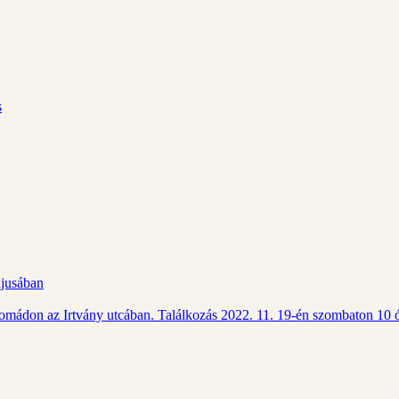
s
ájusában
Csomádon az Irtvány utcában. Találkozás 2022. 11. 19-én szombaton 10 ó