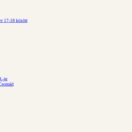
r 17-18 között
.-ig
d Csomád