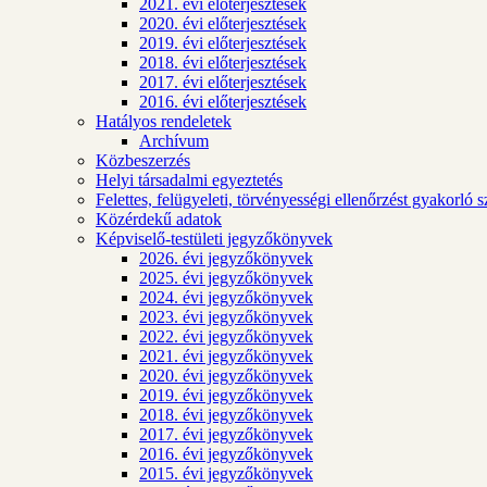
2021. évi előterjesztések
2020. évi előterjesztések
2019. évi előterjesztések
2018. évi előterjesztések
2017. évi előterjesztések
2016. évi előterjesztések
Hatályos rendeletek
Archívum
Közbeszerzés
Helyi társadalmi egyeztetés
Felettes, felügyeleti, törvényességi ellenőrzést gyakorló 
Közérdekű adatok
Képviselő-testületi jegyzőkönyvek
2026. évi jegyzőkönyvek
2025. évi jegyzőkönyvek
2024. évi jegyzőkönyvek
2023. évi jegyzőkönyvek
2022. évi jegyzőkönyvek
2021. évi jegyzőkönyvek
2020. évi jegyzőkönyvek
2019. évi jegyzőkönyvek
2018. évi jegyzőkönyvek
2017. évi jegyzőkönyvek
2016. évi jegyzőkönyvek
2015. évi jegyzőkönyvek