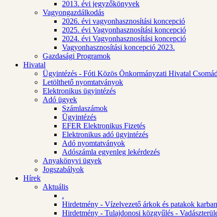
2013. évi jegyzőkönyvek
Vagyongazdálkodás
2026. évi vagyonhasznosítási koncepció
2025. évi Vagyonhasznosítási koncepció
2024. évi Vagyonhasznosítási koncepció
Vagyonhasznosítási koncepció 2023.
Gazdasági Programok
Hivatal
Ügyintézés - Fóti Közös Önkormányzati Hivatal Csomád
Letölthető nyomtatványok
Elektronikus ügyintézés
Adó ügyek
Számlaszámok
Ügyintézés
EFER Elektronikus Fizetés
Elektronikus adó ügyintézés
Adó nyomtatványok
Adószámla egyenleg lekérdezés
Anyakönyvi ügyek
Jogszabályok
Hírek
Aktuális
.
Hirdetmény - Vízelvezető árkok és patakok karban
Hirdetmény - Tulajdonosi közgyűlés - Vadászterül