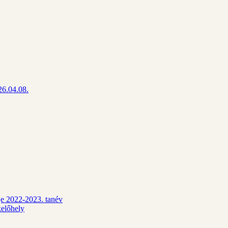
26.04.08.
dje 2022-2023. tanév
kelőhely