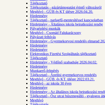
Tájékoztató
Tájékoztatás - gázártámogatást érintő változásról
Meghívó - GÜB és KT ülésre 2026.04.20.
Hirdetmény
Tájékoztató - parlagfű-mentesítéssel kapcsolatban
Hirdetmény - Általános iskola beiratkozási rendje
Pályaépítési munkák
Meghívó - Csomád Falukarácsony
Pályázati felhívás
Hirdetmény - Gyermekorvosi rendelés elmarad 20
Hirdetmény
Hirdetmény
Elektronikus Fizetési Szolgáltatás tájékoztató
Tájékoztató
Hirdetmény - Védőnő szabadság 2026.04.02.
Hirdetmény
Munkaerő-felmérés
Tájékoztató - Áprilisi gyermekorvos rendelés
Meghívó - GÜB. és KT. ülésre 2022.03.21.
Meghívó - az iskola 30 éves
Hirdetmény
Hirdetmény - Az általános iskola beiratkozási ren
Tájékoztató - Ösz utcai búszmegálló - gyalogos át
Meghívó
Tájékoztatás