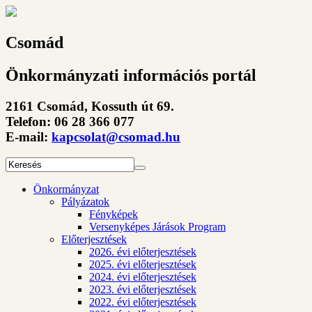
Csomád
Önkormányzati információs portál
2161 Csomád, Kossuth út 69.
Telefon: 06 28 366 077
E-mail:
kapcsolat@csomad.hu
Önkormányzat
Pályázatok
Fényképek
Versenyképes Járások Program
Előterjesztések
2026. évi előterjesztések
2025. évi előterjesztések
2024. évi előterjesztések
2023. évi előterjesztések
2022. évi előterjesztések