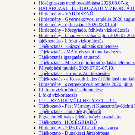
Hőségriasztás meghosszabbítása 2026.08.07-ig
HATÁROZAT - II. FOKOZATÚ VÍZKORLÁT
Hirdetmény - VADDISZNÓ
Hirdetmény - Gyermekorvosi rendelés 2026 augus
Hirdetmény - új buszjárat 2026.08.01-től
Hirdetmény - hőségriadó, felhívás vízkorlátozás
Hirdetmény - háziorvos szabadságon 2026 07 20-tó
tájékoztatás - I. fokú vízkorlátozás
Tájékoztatás - Gázszolgáltatás szünetelése
Tájékoztatás - MÁV éjszakai munkavégzés
Tájékoztatás igazgatási szünetről
Tájékoztatás- Misszió új időpontfoglalási telefons
Pályaépítési munkák 2026.07.03-07.19.
Tájékoztatás - Gropius Zrt. kézbesítés
Tájékoztatás - a Kossuth Lajos út felújítási munk
Hirdetmény - gyermekorvosi rendelés 2026 július
III. fokú vízkorlátozás elrendelése
I. fokú vízkorlátozás
! ! ! -- RENDKÍVÜLI HELYZET -- ! ! !
Tájékoztató - Pest Vármegyei Katasztrófavédelmi I
Tájékoztatás - hulladékgyűjtésről
Figyelemfelhívás - felelős ivóvízhasználatra
Tájékoztató - HŐSÉGRIADÓ
Hirdetmény - 2026 07 01-én hivatal zárva
Tájékoztató - Dunakeszi Járásbíróság