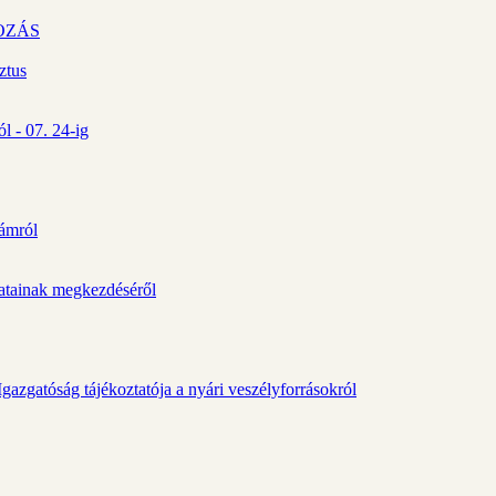
OZÁS
ztus
l - 07. 24-ig
zámról
álatainak megkezdéséről
gazgatóság tájékoztatója a nyári veszélyforrásokról