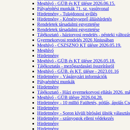
Meghívó - GÜB és KT ülésre 2026.06.15.
Pályaépítési munkák 71. sz. vasútvonal
Hirdetmény - Tulajdonosi gyűlés
Hirdetmény - Kéményseprő álláshírdetés
Rendeletek társadalmi egyeztetése
Rendeletek társadalmi egyeztetése
Tájékoztató - háziorvosi rendelés - pénteki változá
Gyermekorvosi rendelés 2026 Júniusában
Meghívó - CSZSZNO KT ülésre 2026.05.19.
Meghívó
Hirdetmény
Meghívó - GÜB és KT ülésre 2026.05.18.
Tájékoztatás - mezőgazdasági összeírásról
Meghívó - GÜB. és KT. ülésre - 2023.01.16
Hirdetmény - Vágányzári információk
Pályaépítési munkák
Hirdetmény
Tájékoztató - Házi gyermekorvosi ellátás 2026. m
Meghívó - GÜB ülésre 2026.04.28.
Hirdetmény - 10 millió Faültetés, pótlás, ápolás 
Hirdetmény
Hirdetmény - Soron kívüli bírósági ülnök választás
Hirdetmény - szúnyogok elleni védekezés
Hirdetmény
Hirdetmény