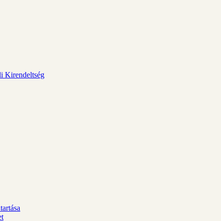
i Kirendeltség
tartása
et