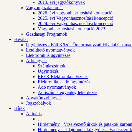
2013. évi jegyzőkönyvek
Vagyongazdálkodás
2026. évi vagyonhasznosítási koncepció
2025. évi Vagyonhasznosítási koncepció
2024. évi Vagyonhasznosítási koncepció
Vagyonhasznosítási koncepció 2023.
Gazdasági Programok
Hivatal
Ügyintézés - Fóti Közös Önkormányzati Hivatal Csomád
Letölthető nyomtatványok
Elektronikus ügyintézés
Adó ügyek
Számlaszámok
Ügyintézés
EFER Elektronikus Fizetés
Elektronikus adó ügyintézés
Adó nyomtatványok
Adószámla egyenleg lekérdezés
Anyakönyvi ügyek
Jogszabályok
Hírek
Aktuális
.
Hirdetmény - Vízelvezető árkok és patakok karban
Hirdetmény - Tulajdonosi közgyűlés - Vadászterül