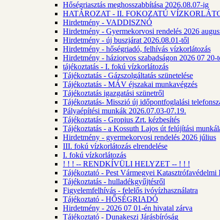
Hőségriasztás meghosszabbítása 2026.08.07-ig
HATÁROZAT - II. FOKOZATÚ VÍZKORLÁT
Hirdetmény - VADDISZNÓ
Hirdetmény - Gyermekorvosi rendelés 2026 augus
Hirdetmény - új buszjárat 2026.08.01-től
Hirdetmény - hőségriadó, felhívás vízkorlátozás
Hirdetmény - háziorvos szabadságon 2026 07 20-tó
tájékoztatás - I. fokú vízkorlátozás
Tájékoztatás - Gázszolgáltatás szünetelése
Tájékoztatás - MÁV éjszakai munkavégzés
Tájékoztatás igazgatási szünetről
Tájékoztatás- Misszió új időpontfoglalási telefons
Pályaépítési munkák 2026.07.03-07.19.
Tájékoztatás - Gropius Zrt. kézbesítés
Tájékoztatás - a Kossuth Lajos út felújítási munk
Hirdetmény - gyermekorvosi rendelés 2026 július
III. fokú vízkorlátozás elrendelése
I. fokú vízkorlátozás
! ! ! -- RENDKÍVÜLI HELYZET -- ! ! !
Tájékoztató - Pest Vármegyei Katasztrófavédelmi I
Tájékoztatás - hulladékgyűjtésről
Figyelemfelhívás - felelős ivóvízhasználatra
Tájékoztató - HŐSÉGRIADÓ
Hirdetmény - 2026 07 01-én hivatal zárva
Tájékoztató - Dunakeszi Járásbíróság