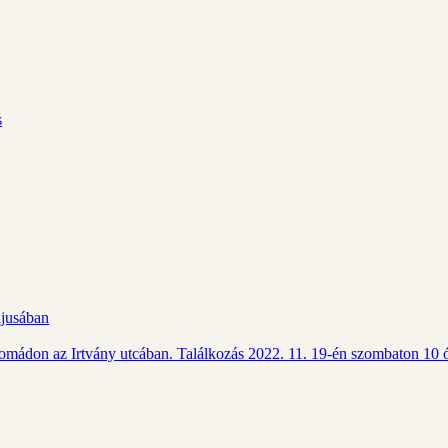
s
ájusában
Csomádon az Irtvány utcában. Találkozás 2022. 11. 19-én szombaton 10 ó