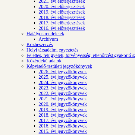
2021. évi előterjesztések
2020. évi előterjesztések
2019. évi előterjesztések
2018. évi előterjesztések
2017. évi előterjesztések
2016. évi előterjesztések
Hatályos rendeletek
Archívum
Közbeszerzés
Helyi társadalmi egyeztetés
Felettes, felügyeleti, törvényességi ellenőrzést gyakorló 
Közérdekű adatok
Képviselő-testületi jegyzőkönyvek
2026. évi jegyzőkönyvek
2025. évi jegyzőkönyvek
2024. évi jegyzőkönyvek
2023. évi jegyzőkönyvek
2022. évi jegyzőkönyvek
2021. évi jegyzőkönyvek
2020. évi jegyzőkönyvek
2019. évi jegyzőkönyvek
2018. évi jegyzőkönyvek
2017. évi jegyzőkönyvek
2016. évi jegyzőkönyvek
2015. évi jegyzőkönyvek