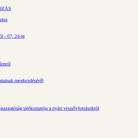
OZÁS
ztus
l - 07. 24-ig
zámról
álatainak megkezdéséről
gazgatóság tájékoztatója a nyári veszélyforrásokról