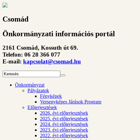
Csomád
Önkormányzati információs portál
2161 Csomád, Kossuth út 69.
Telefon: 06 28 366 077
E-mail:
kapcsolat@csomad.hu
Önkormányzat
Pályázatok
Fényképek
Versenyképes Járások Program
Előterjesztések
2026. évi előterjesztések
2025. évi előterjesztések
2024. évi előterjesztések
2023. évi előterjesztések
2022. évi előterjesztések