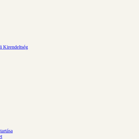
i Kirendeltség
tartása
et