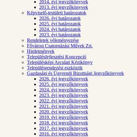
2014. évi jegyzőkönyvek
2013. évi jegyzőkönyvek
Képviselő-testületi határozatok
2026. évi határozatok
2025. évi határozatok
2024. évi határozatok
2023. évi határozatok
Rendeletek véleményezése
Fővárosi Csatornázási Művek Zrt.
Hirdetmények
Településfejlesztési Koncepció
Településképi Arculati Kézikönyv
Településrendezési eszközök
Gazdasági és Ügyrendi Bizottsági Jegyzőkönyvek
2026. évi jegyzőkönyvek
2025. évi jegyzőkönyvek
2024. évi jegyzőkönyvek
2023. évi jegyzőkönyvek
2022. évi jegyzőkönyvek
2021. évi jegyzőkönyvek
2020. évi jegyzőkönyvek
2019. évi jegyzőkönyvek
2018. évi jegyzőkönyvek
2017. évi jegyzőkönyvek
2016. évi jegyzőkönyvek