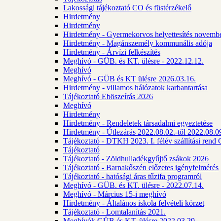
Lakossági tájékoztató CO és füstérzékelő
Hirdetmény
Hirdetmény
Hirdetmény - Gyermekorvos helyettesítés novembe
Hirdetmény - Magánszemély kommunális adója
Hirdetmény - Árvízi felkészítés
Meghívó - GÜB. és KT. ülésre - 2022.12.12.
Meghívó
Meghívó - GÜB és KT ülésre 2026.03.16.
Hirdetmény - villamos hálózatok karbantartása
Tájékoztató Eböszeírás 2026
Meghívó
Hirdetmény
Hirdetmény - Rendeletek társadalmi egyeztetése
Hirdetmény - Útlezárás 2022.08.02.-től 2022.08.09
Tájékoztató - DTKH 2023. I. félév szállítási ren
Tájékoztató
Tájékoztató - Zöldhulladékgyűjtő zsákok 2026
Tájékoztató - Barnakőszén előzetes igényfelmérés
Tájékoztató - hatósági áras tűzifa programról
Meghívó - GÜB. és KT. ülésre - 2022.07.14.
Meghívó - Március 15-i meghívó
Hirdetmény - Általános iskola felvételi körzet
Tájékoztató - Lomtalanítás 2021.
Meghívók GÜB és KT. ülésre 2022.03.29.