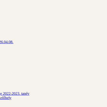
26.04.08.
dje 2022-2023. tanév
kelőhely