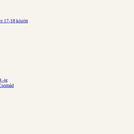
r 17-18 között
.-ig
d Csomád