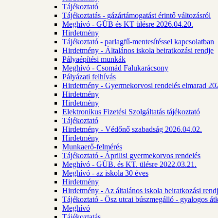
Tájékoztató
Tájékoztatás - gázártámogatást érintő változásról
Meghívó - GÜB és KT ülésre 2026.04.20.
Hirdetmény
Tájékoztató - parlagfű-mentesítéssel kapcsolatban
Hirdetmény - Általános iskola beiratkozási rendje
Pályaépítési munkák
Meghívó - Csomád Falukarácsony
Pályázati felhívás
Hirdetmény - Gyermekorvosi rendelés elmarad 20
Hirdetmény
Hirdetmény
Elektronikus Fizetési Szolgáltatás tájékoztató
Tájékoztató
Hirdetmény - Védőnő szabadság 2026.04.02.
Hirdetmény
Munkaerő-felmérés
Tájékoztató - Áprilisi gyermekorvos rendelés
Meghívó - GÜB. és KT. ülésre 2022.03.21.
Meghívó - az iskola 30 éves
Hirdetmény
Hirdetmény - Az általános iskola beiratkozási ren
Tájékoztató - Ösz utcai búszmegálló - gyalogos át
Meghívó
Tájékoztatás