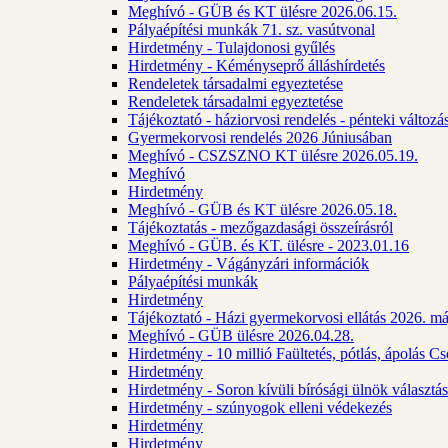
Meghívó - GÜB és KT ülésre 2026.06.15.
Pályaépítési munkák 71. sz. vasútvonal
Hirdetmény - Tulajdonosi gyűlés
Hirdetmény - Kéményseprő álláshírdetés
Rendeletek társadalmi egyeztetése
Rendeletek társadalmi egyeztetése
Tájékoztató - háziorvosi rendelés - pénteki változá
Gyermekorvosi rendelés 2026 Júniusában
Meghívó - CSZSZNO KT ülésre 2026.05.19.
Meghívó
Hirdetmény
Meghívó - GÜB és KT ülésre 2026.05.18.
Tájékoztatás - mezőgazdasági összeírásról
Meghívó - GÜB. és KT. ülésre - 2023.01.16
Hirdetmény - Vágányzári információk
Pályaépítési munkák
Hirdetmény
Tájékoztató - Házi gyermekorvosi ellátás 2026. m
Meghívó - GÜB ülésre 2026.04.28.
Hirdetmény - 10 millió Faültetés, pótlás, ápolás 
Hirdetmény
Hirdetmény - Soron kívüli bírósági ülnök választás
Hirdetmény - szúnyogok elleni védekezés
Hirdetmény
Hirdetmény