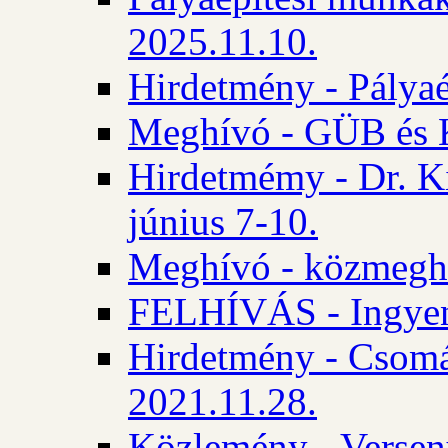
2025.11.10.
Hirdetmény - Pályaé
Meghívó - GÜB és K
Hirdetmémy - Dr. Ki
június 7-10.
Meghívó - közmeghal
FELHÍVÁS - Ingyene
Hirdetmény - Csomád
2021.11.28.
Közlemény - Versen