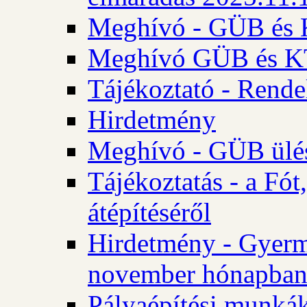
Meghívó - GÜB és K
Meghívó GÜB és KT 
Tájékoztató - Rende
Hirdetmény
Meghívó - GÜB ülés
Tájékoztatás - a Fó
átépítéséről
Hirdetmény - Gyerm
november hónapba
Pályaépítési munkák