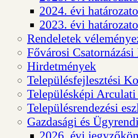
2024. évi határozat
2023. évi határozat
Rendeletek véleménye
Fővárosi Csatornázási
Hirdetmények
Településfejlesztési K
Településképi Arculat
Településrendezési es
Gazdasági és Ügyrendi
2026. évi jegyzőkö