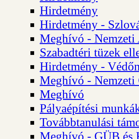
Hirdetmény
Hirdetmény - Szlo
Meghívó - Nemzeti 
Szabadtéri tüzek ell
Hirdetmény - Védőn
Meghívó - Nemzeti 
Meghívó
Pályaépítési munká
Továbbtanulási tám
Meghívó - GÜB és K