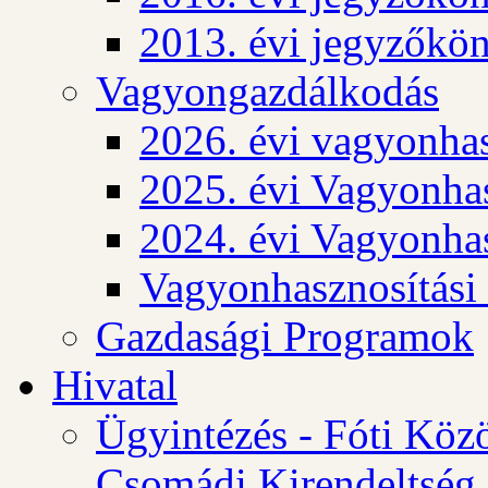
2013. évi jegyzőkö
Vagyongazdálkodás
2026. évi vagyonhas
2025. évi Vagyonhas
2024. évi Vagyonhas
Vagyonhasznosítási
Gazdasági Programok
Hivatal
Ügyintézés - Fóti Köz
Csomádi Kirendeltség