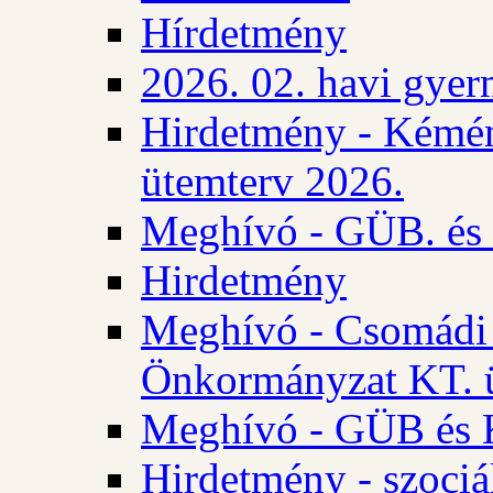
Hírdetmény
2026. 02. havi gyer
Hirdetmény - Kémén
ütemterv 2026.
Meghívó - GÜB. és K
Hirdetmény
Meghívó - Csomádi 
Önkormányzat KT. ü
Meghívó - GÜB és K
Hirdetmény - szociá