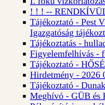
I. fokú vízkorlátozá
! ! ! -- RENDKÍVÜL
Tájékoztató - Pest 
Igazgatóság tájékozt
Tájékoztatás - hulla
Figyelemfelhívás - f
Tájékoztató - HŐ
Hirdetmény - 2026 0
Tájékoztató - Dunak
Meghívó - GÜB és K