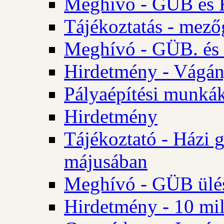
Meghívó - GÜB és K
Tájékoztatás - mező
Meghívó - GÜB. és 
Hirdetmény - Vágán
Pályaépítési munká
Hirdetmény
Tájékoztató - Házi 
májusában
Meghívó - GÜB ülés
Hirdetmény - 10 mill