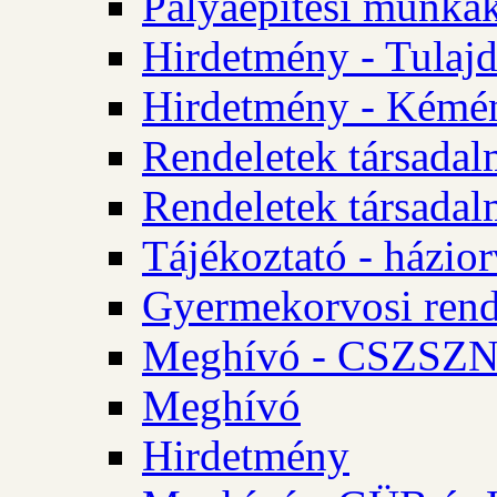
Pályaépítési munkák
Hirdetmény - Tulajd
Hirdetmény - Kémén
Rendeletek társadal
Rendeletek társadal
Tájékoztató - házior
Gyermekorvosi rend
Meghívó - CSZSZNO
Meghívó
Hirdetmény