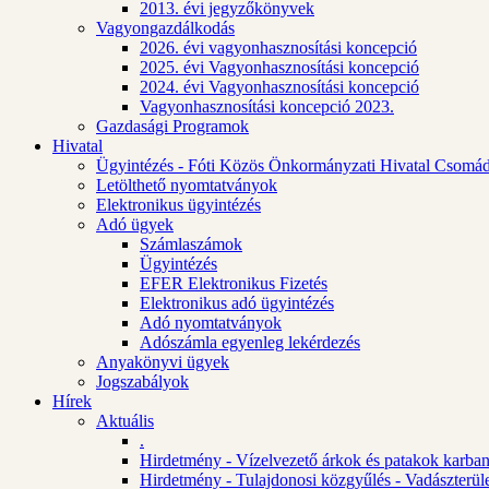
2013. évi jegyzőkönyvek
Vagyongazdálkodás
2026. évi vagyonhasznosítási koncepció
2025. évi Vagyonhasznosítási koncepció
2024. évi Vagyonhasznosítási koncepció
Vagyonhasznosítási koncepció 2023.
Gazdasági Programok
Hivatal
Ügyintézés - Fóti Közös Önkormányzati Hivatal Csomád
Letölthető nyomtatványok
Elektronikus ügyintézés
Adó ügyek
Számlaszámok
Ügyintézés
EFER Elektronikus Fizetés
Elektronikus adó ügyintézés
Adó nyomtatványok
Adószámla egyenleg lekérdezés
Anyakönyvi ügyek
Jogszabályok
Hírek
Aktuális
.
Hirdetmény - Vízelvezető árkok és patakok karban
Hirdetmény - Tulajdonosi közgyűlés - Vadászterül