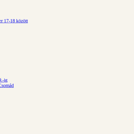
r 17-18 között
.-ig
d Csomád