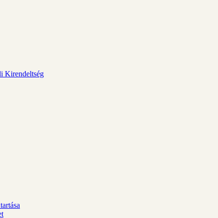
i Kirendeltség
tartása
et