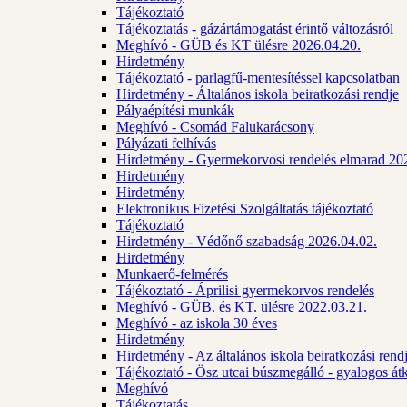
Tájékoztató
Tájékoztatás - gázártámogatást érintő változásról
Meghívó - GÜB és KT ülésre 2026.04.20.
Hirdetmény
Tájékoztató - parlagfű-mentesítéssel kapcsolatban
Hirdetmény - Általános iskola beiratkozási rendje
Pályaépítési munkák
Meghívó - Csomád Falukarácsony
Pályázati felhívás
Hirdetmény - Gyermekorvosi rendelés elmarad 20
Hirdetmény
Hirdetmény
Elektronikus Fizetési Szolgáltatás tájékoztató
Tájékoztató
Hirdetmény - Védőnő szabadság 2026.04.02.
Hirdetmény
Munkaerő-felmérés
Tájékoztató - Áprilisi gyermekorvos rendelés
Meghívó - GÜB. és KT. ülésre 2022.03.21.
Meghívó - az iskola 30 éves
Hirdetmény
Hirdetmény - Az általános iskola beiratkozási ren
Tájékoztató - Ösz utcai búszmegálló - gyalogos át
Meghívó
Tájékoztatás