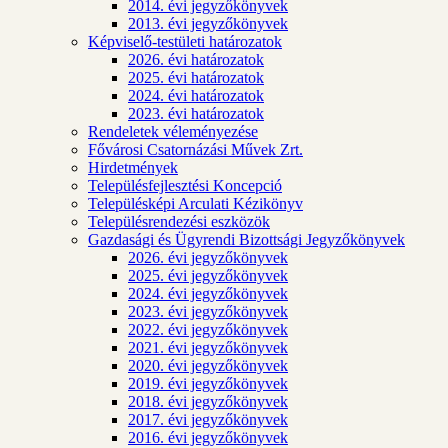
2014. évi jegyzőkönyvek
2013. évi jegyzőkönyvek
Képviselő-testületi határozatok
2026. évi határozatok
2025. évi határozatok
2024. évi határozatok
2023. évi határozatok
Rendeletek véleményezése
Fővárosi Csatornázási Művek Zrt.
Hirdetmények
Településfejlesztési Koncepció
Településképi Arculati Kézikönyv
Településrendezési eszközök
Gazdasági és Ügyrendi Bizottsági Jegyzőkönyvek
2026. évi jegyzőkönyvek
2025. évi jegyzőkönyvek
2024. évi jegyzőkönyvek
2023. évi jegyzőkönyvek
2022. évi jegyzőkönyvek
2021. évi jegyzőkönyvek
2020. évi jegyzőkönyvek
2019. évi jegyzőkönyvek
2018. évi jegyzőkönyvek
2017. évi jegyzőkönyvek
2016. évi jegyzőkönyvek