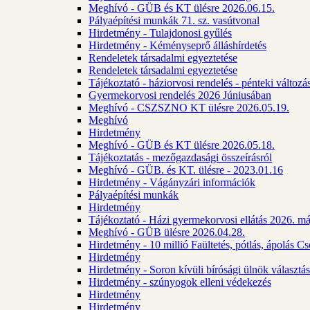
Meghívó - GÜB és KT ülésre 2026.06.15.
Pályaépítési munkák 71. sz. vasútvonal
Hirdetmény - Tulajdonosi gyűlés
Hirdetmény - Kéményseprő álláshírdetés
Rendeletek társadalmi egyeztetése
Rendeletek társadalmi egyeztetése
Tájékoztató - háziorvosi rendelés - pénteki változá
Gyermekorvosi rendelés 2026 Júniusában
Meghívó - CSZSZNO KT ülésre 2026.05.19.
Meghívó
Hirdetmény
Meghívó - GÜB és KT ülésre 2026.05.18.
Tájékoztatás - mezőgazdasági összeírásról
Meghívó - GÜB. és KT. ülésre - 2023.01.16
Hirdetmény - Vágányzári információk
Pályaépítési munkák
Hirdetmény
Tájékoztató - Házi gyermekorvosi ellátás 2026. m
Meghívó - GÜB ülésre 2026.04.28.
Hirdetmény - 10 millió Faültetés, pótlás, ápolás 
Hirdetmény
Hirdetmény - Soron kívüli bírósági ülnök választás
Hirdetmény - szúnyogok elleni védekezés
Hirdetmény
Hirdetmény