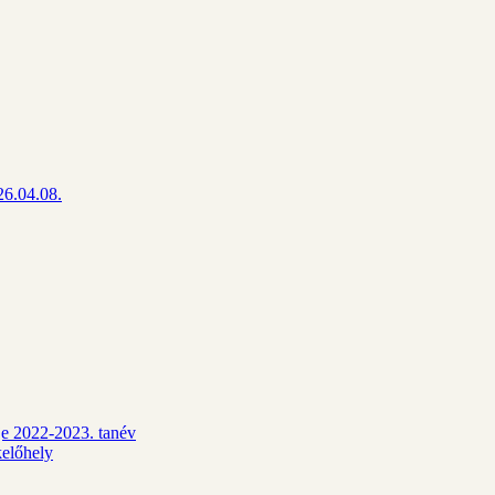
26.04.08.
dje 2022-2023. tanév
kelőhely