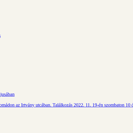
s
ájusában
Csomádon az Irtvány utcában. Találkozás 2022. 11. 19-én szombaton 10 ó