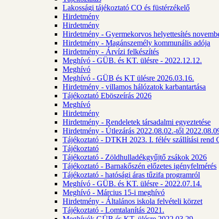
Lakossági tájékoztató CO és füstérzékelő
Hirdetmény
Hirdetmény
Hirdetmény - Gyermekorvos helyettesítés novembe
Hirdetmény - Magánszemély kommunális adója
Hirdetmény - Árvízi felkészítés
Meghívó - GÜB. és KT. ülésre - 2022.12.12.
Meghívó
Meghívó - GÜB és KT ülésre 2026.03.16.
Hirdetmény - villamos hálózatok karbantartása
Tájékoztató Eböszeírás 2026
Meghívó
Hirdetmény
Hirdetmény - Rendeletek társadalmi egyeztetése
Hirdetmény - Útlezárás 2022.08.02.-től 2022.08.09
Tájékoztató - DTKH 2023. I. félév szállítási ren
Tájékoztató
Tájékoztató - Zöldhulladékgyűjtő zsákok 2026
Tájékoztató - Barnakőszén előzetes igényfelmérés
Tájékoztató - hatósági áras tűzifa programról
Meghívó - GÜB. és KT. ülésre - 2022.07.14.
Meghívó - Március 15-i meghívó
Hirdetmény - Általános iskola felvételi körzet
Tájékoztató - Lomtalanítás 2021.
Meghívók GÜB és KT. ülésre 2022.03.29.