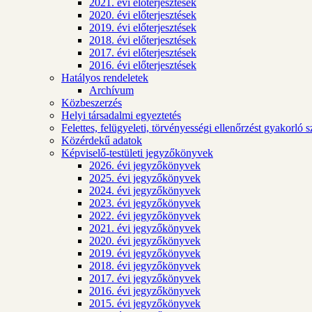
2021. évi előterjesztések
2020. évi előterjesztések
2019. évi előterjesztések
2018. évi előterjesztések
2017. évi előterjesztések
2016. évi előterjesztések
Hatályos rendeletek
Archívum
Közbeszerzés
Helyi társadalmi egyeztetés
Felettes, felügyeleti, törvényességi ellenőrzést gyakorló 
Közérdekű adatok
Képviselő-testületi jegyzőkönyvek
2026. évi jegyzőkönyvek
2025. évi jegyzőkönyvek
2024. évi jegyzőkönyvek
2023. évi jegyzőkönyvek
2022. évi jegyzőkönyvek
2021. évi jegyzőkönyvek
2020. évi jegyzőkönyvek
2019. évi jegyzőkönyvek
2018. évi jegyzőkönyvek
2017. évi jegyzőkönyvek
2016. évi jegyzőkönyvek
2015. évi jegyzőkönyvek