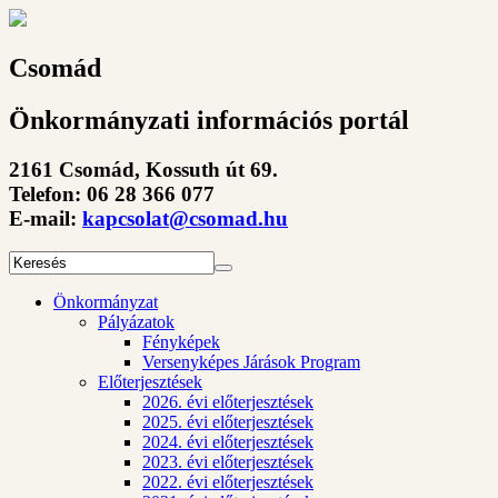
Csomád
Önkormányzati információs portál
2161 Csomád, Kossuth út 69.
Telefon: 06 28 366 077
E-mail:
kapcsolat@csomad.hu
Önkormányzat
Pályázatok
Fényképek
Versenyképes Járások Program
Előterjesztések
2026. évi előterjesztések
2025. évi előterjesztések
2024. évi előterjesztések
2023. évi előterjesztések
2022. évi előterjesztések