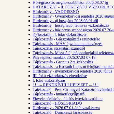
Hőségriasztás meghosszabbítása 2026.08.07-ig
HATÁROZAT - II. FOKOZATÚ VÍZKORLÁT
Hirdetmény - VADDISZNÓ
Hirdetmény - Gyermekorvosi rendelés 2026 augus
Hirdetmény - új buszjárat 2026.08.01-től
Hirdetmény - hőségriadó, felhívás vízkorlátozás
Hirdetmény - háziorvos szabadságon 2026 07 20-tó
tájékoztatás - I. fokú vízkorlátozás
Tájékoztatás - Gázszolgáltatás szünetelése
Tájékoztatás - MÁV éjszakai munkavégzés
Tájékoztatás igazgatási szünetről
Tájékoztatás- Misszió új időpontfoglalási telefons
Pályaépítési munkák 2026.07.03-07.19.
Tájékoztatás - Gropius Zrt. kézbesítés
Tájékoztatás - a Kossuth Lajos út felújítási munk
Hirdetmény - gyermekorvosi rendelés 2026 július
III. fokú vízkorlátozás elrendelése
I. fokú vízkorlátozás
! ! ! -- RENDKÍVÜLI HELYZET -- ! ! !
Tájékoztató - Pest Vármegyei Katasztrófavédelmi I
Tájékoztatás - hulladékgyűjtésről
Figyelemfelhívás - felelős ivóvízhasználatra
Tájékoztató - HŐSÉGRIADÓ
Hirdetmény - 2026 07 01-én hivatal zárva
Tájékoztató - Dunakeszi Járásbíróság