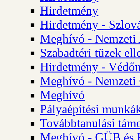
Hirdetmény
Hirdetmény - Szlo
Meghívó - Nemzeti 
Szabadtéri tüzek ell
Hirdetmény - Védőn
Meghívó - Nemzeti 
Meghívó
Pályaépítési munká
Továbbtanulási tám
Meghívó - GÜB és K