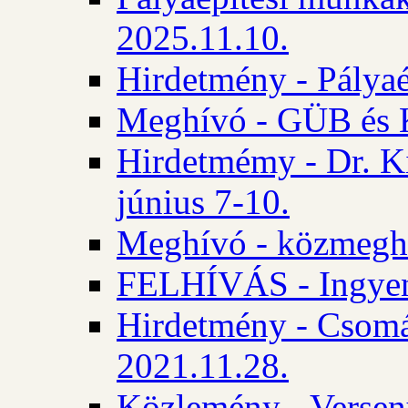
2025.11.10.
Hirdetmény - Pályaé
Meghívó - GÜB és K
Hirdetmémy - Dr. Ki
június 7-10.
Meghívó - közmeghal
FELHÍVÁS - Ingyene
Hirdetmény - Csomád
2021.11.28.
Közlemény - Versen