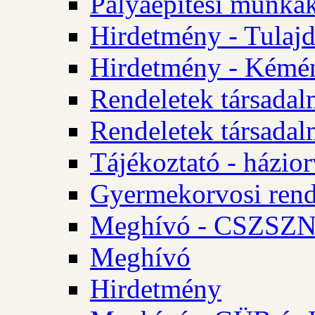
Pályaépítési munkák
Hirdetmény - Tulajd
Hirdetmény - Kémén
Rendeletek társadal
Rendeletek társadal
Tájékoztató - házior
Gyermekorvosi rend
Meghívó - CSZSZNO
Meghívó
Hirdetmény