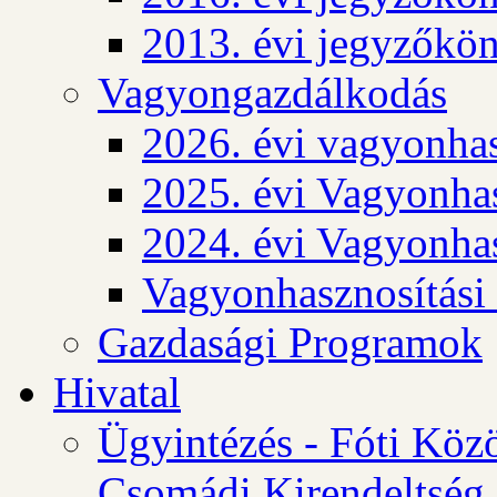
2013. évi jegyzőkö
Vagyongazdálkodás
2026. évi vagyonhas
2025. évi Vagyonhas
2024. évi Vagyonhas
Vagyonhasznosítási
Gazdasági Programok
Hivatal
Ügyintézés - Fóti Köz
Csomádi Kirendeltség