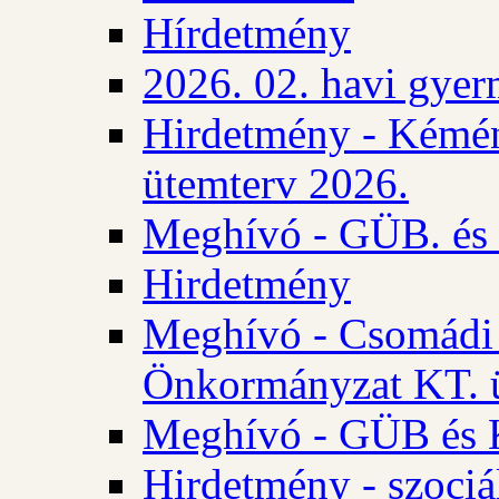
Hírdetmény
2026. 02. havi gyer
Hirdetmény - Kémén
ütemterv 2026.
Meghívó - GÜB. és K
Hirdetmény
Meghívó - Csomádi 
Önkormányzat KT. ü
Meghívó - GÜB és K
Hirdetmény - szociá