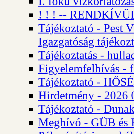
I. fokú vízkorlátozá
! ! ! -- RENDKÍVÜL
Tájékoztató - Pest 
Igazgatóság tájékozt
Tájékoztatás - hulla
Figyelemfelhívás - f
Tájékoztató - HŐ
Hirdetmény - 2026 0
Tájékoztató - Dunak
Meghívó - GÜB és K