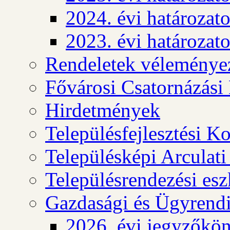
2024. évi határozat
2023. évi határozat
Rendeletek véleménye
Fővárosi Csatornázási
Hirdetmények
Településfejlesztési K
Településképi Arculat
Településrendezési es
Gazdasági és Ügyrendi
2026. évi jegyzőkö