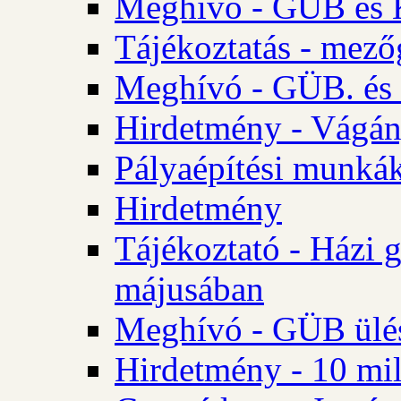
Meghívó - GÜB és K
Tájékoztatás - mező
Meghívó - GÜB. és 
Hirdetmény - Vágán
Pályaépítési munká
Hirdetmény
Tájékoztató - Házi 
májusában
Meghívó - GÜB ülés
Hirdetmény - 10 mill