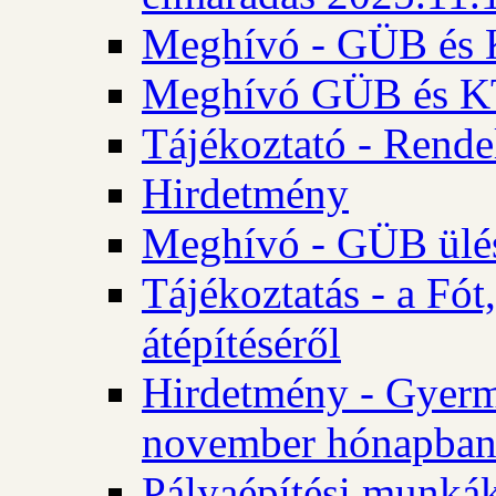
Meghívó - GÜB és K
Meghívó GÜB és KT 
Tájékoztató - Rende
Hirdetmény
Meghívó - GÜB ülés
Tájékoztatás - a Fó
átépítéséről
Hirdetmény - Gyerm
november hónapba
Pályaépítési munkák