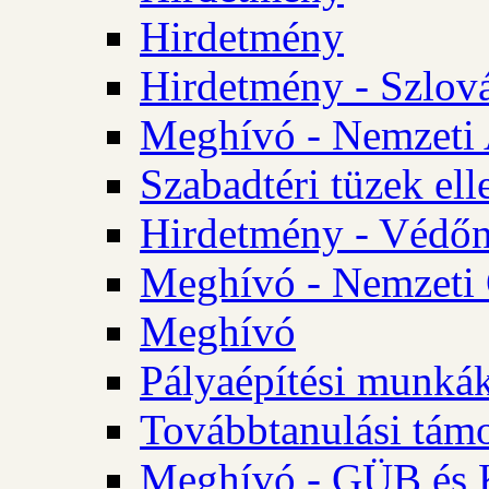
Hirdetmény
Hirdetmény - Szlo
Meghívó - Nemzeti 
Szabadtéri tüzek ell
Hirdetmény - Védőn
Meghívó - Nemzeti 
Meghívó
Pályaépítési munká
Továbbtanulási tám
Meghívó - GÜB és K