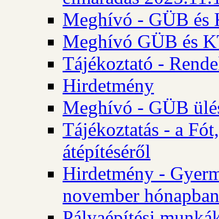
Meghívó - GÜB és K
Meghívó GÜB és KT 
Tájékoztató - Rende
Hirdetmény
Meghívó - GÜB ülés
Tájékoztatás - a Fó
átépítéséről
Hirdetmény - Gyerm
november hónapba
Pályaépítési munkák