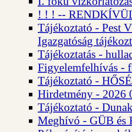
I. fokú vízkorlátozá
! ! ! -- RENDKÍVÜL
Tájékoztató - Pest 
Igazgatóság tájékozt
Tájékoztatás - hulla
Figyelemfelhívás - f
Tájékoztató - HŐ
Hirdetmény - 2026 0
Tájékoztató - Dunak
Meghívó - GÜB és K