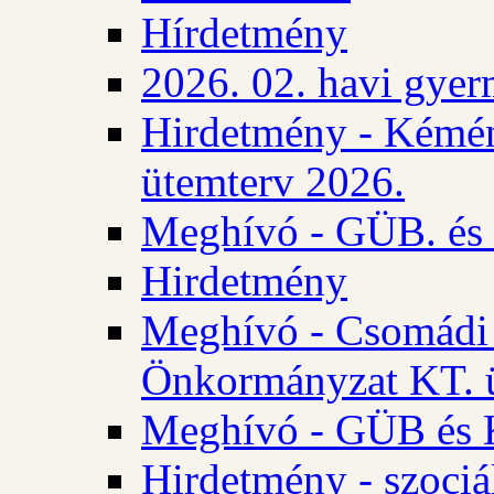
Hírdetmény
2026. 02. havi gyer
Hirdetmény - Kémén
ütemterv 2026.
Meghívó - GÜB. és K
Hirdetmény
Meghívó - Csomádi 
Önkormányzat KT. ü
Meghívó - GÜB és K
Hirdetmény - szociá