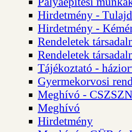
Pályaépítési munkák
Hirdetmény - Tulajd
Hirdetmény - Kémén
Rendeletek társadal
Rendeletek társadal
Tájékoztató - házior
Gyermekorvosi rend
Meghívó - CSZSZNO
Meghívó
Hirdetmény