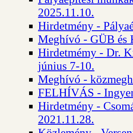
2025.11.10.
Hirdetmény - Pályaé
Meghívó - GÜB és K
Hirdetmémy - Dr. Ki
június 7-10.
Meghívó - közmeghal
FELHÍVÁS - Ingyene
Hirdetmény - Csomád
2021.11.28.
Közlemény - Versen