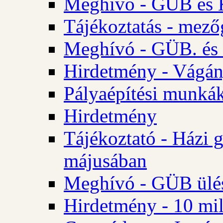
Meghívó - GÜB és K
Tájékoztatás - mező
Meghívó - GÜB. és 
Hirdetmény - Vágán
Pályaépítési munká
Hirdetmény
Tájékoztató - Házi 
májusában
Meghívó - GÜB ülés
Hirdetmény - 10 mill