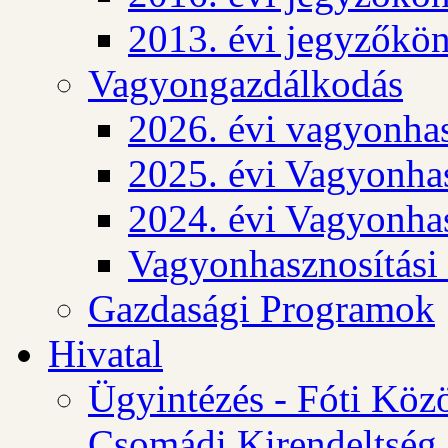
2013. évi jegyzőkö
Vagyongazdálkodás
2026. évi vagyonhas
2025. évi Vagyonhas
2024. évi Vagyonhas
Vagyonhasznosítási
Gazdasági Programok
Hivatal
Ügyintézés - Fóti Köz
Csomádi Kirendeltség