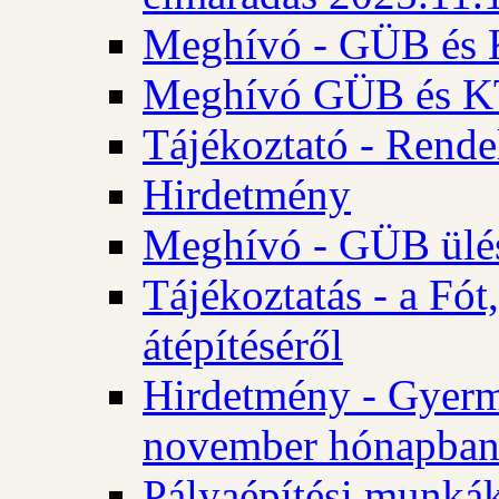
Meghívó - GÜB és K
Meghívó GÜB és KT 
Tájékoztató - Rende
Hirdetmény
Meghívó - GÜB ülés
Tájékoztatás - a Fó
átépítéséről
Hirdetmény - Gyerm
november hónapba
Pályaépítési munkák