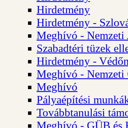
Hirdetmény
Hirdetmény - Szlo
Meghívó - Nemzeti 
Szabadtéri tüzek ell
Hirdetmény - Védőn
Meghívó - Nemzeti 
Meghívó
Pályaépítési munká
Továbbtanulási tám
Meghívó - GÜB és K