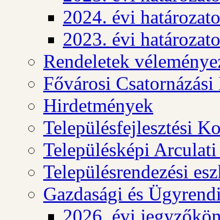
2024. évi határozat
2023. évi határozat
Rendeletek véleménye
Fővárosi Csatornázási
Hirdetmények
Településfejlesztési K
Településképi Arculat
Településrendezési es
Gazdasági és Ügyrendi
2026. évi jegyzőkö