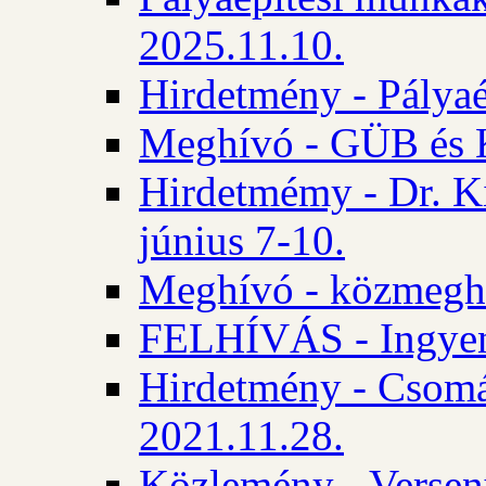
2025.11.10.
Hirdetmény - Pályaé
Meghívó - GÜB és K
Hirdetmémy - Dr. Ki
június 7-10.
Meghívó - közmeghal
FELHÍVÁS - Ingyene
Hirdetmény - Csomád
2021.11.28.
Közlemény - Versen