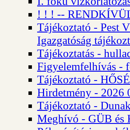
I. fokú vízkorlátozá
! ! ! -- RENDKÍVÜL
Tájékoztató - Pest 
Igazgatóság tájékozt
Tájékoztatás - hulla
Figyelemfelhívás - f
Tájékoztató - HŐ
Hirdetmény - 2026 0
Tájékoztató - Dunak
Meghívó - GÜB és K