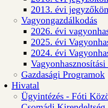
2013. évi jegyzőkö
Vagyongazdálkodás
2026. évi vagyonhas
2025. évi Vagyonhas
2024. évi Vagyonhas
Vagyonhasznosítási
Gazdasági Programok
Hivatal
Ügyintézés - Fóti Köz
Csomádi Kirendeltség