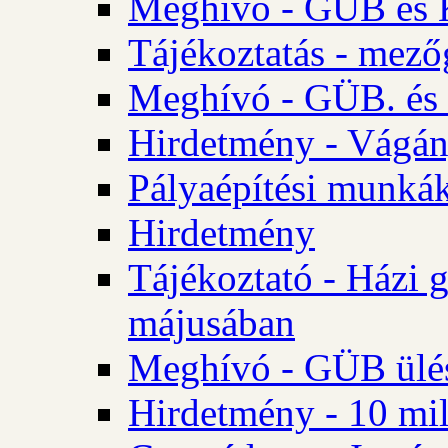
Meghívó - GÜB és K
Tájékoztatás - mező
Meghívó - GÜB. és 
Hirdetmény - Vágán
Pályaépítési munká
Hirdetmény
Tájékoztató - Házi 
májusában
Meghívó - GÜB ülés
Hirdetmény - 10 mill