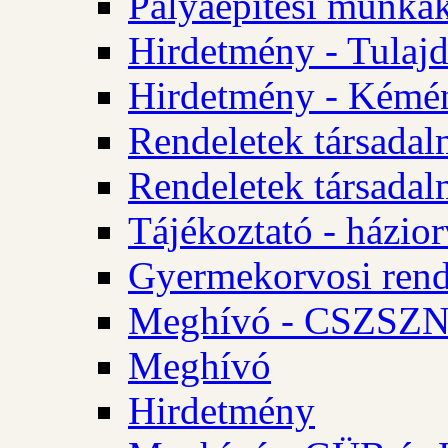
Pályaépítési munkák
Hirdetmény - Tulajd
Hirdetmény - Kémén
Rendeletek társadal
Rendeletek társadal
Tájékoztató - házior
Gyermekorvosi rend
Meghívó - CSZSZNO
Meghívó
Hirdetmény