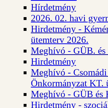
Hírdetmény
2026. 02. havi gyer
Hirdetmény - Kémén
ütemterv 2026.
Meghívó - GÜB. és K
Hirdetmény
Meghívó - Csomádi 
Önkormányzat KT. ü
Meghívó - GÜB és K
Hirdetmény - szociá