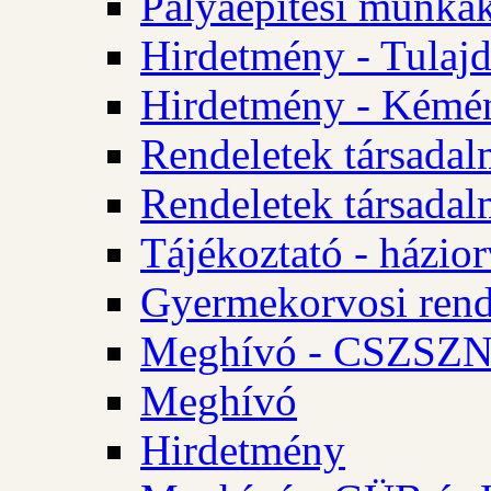
Pályaépítési munkák
Hirdetmény - Tulajd
Hirdetmény - Kémén
Rendeletek társadal
Rendeletek társadal
Tájékoztató - házior
Gyermekorvosi rend
Meghívó - CSZSZNO
Meghívó
Hirdetmény