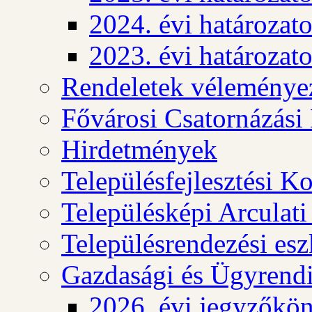
2024. évi határozat
2023. évi határozat
Rendeletek véleménye
Fővárosi Csatornázási
Hirdetmények
Településfejlesztési K
Településképi Arculat
Településrendezési es
Gazdasági és Ügyrendi
2026. évi jegyzőkö