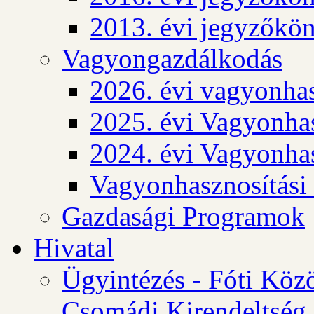
2013. évi jegyzőkö
Vagyongazdálkodás
2026. évi vagyonhas
2025. évi Vagyonhas
2024. évi Vagyonhas
Vagyonhasznosítási
Gazdasági Programok
Hivatal
Ügyintézés - Fóti Köz
Csomádi Kirendeltség