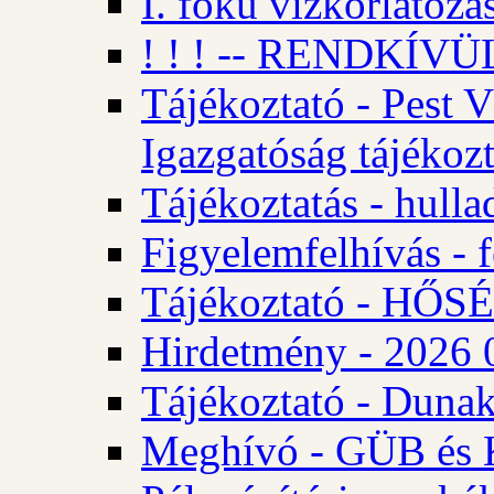
I. fokú vízkorlátozá
! ! ! -- RENDKÍVÜL
Tájékoztató - Pest 
Igazgatóság tájékozt
Tájékoztatás - hulla
Figyelemfelhívás - f
Tájékoztató - HŐ
Hirdetmény - 2026 0
Tájékoztató - Dunak
Meghívó - GÜB és K