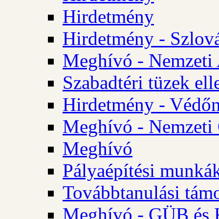
Hirdetmény
Hirdetmény - Szlo
Meghívó - Nemzeti 
Szabadtéri tüzek ell
Hirdetmény - Védőn
Meghívó - Nemzeti 
Meghívó
Pályaépítési munká
Továbbtanulási tám
Meghívó - GÜB és K