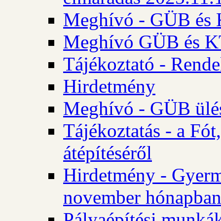
Meghívó - GÜB és K
Meghívó GÜB és KT 
Tájékoztató - Rende
Hirdetmény
Meghívó - GÜB ülés
Tájékoztatás - a Fó
átépítéséről
Hirdetmény - Gyerm
november hónapba
Pályaépítési munkák