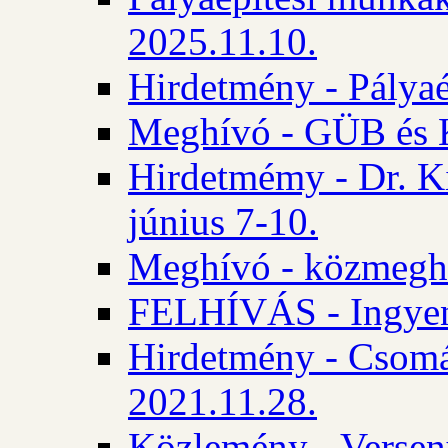
2025.11.10.
Hirdetmény - Pályaé
Meghívó - GÜB és K
Hirdetmémy - Dr. Ki
június 7-10.
Meghívó - közmeghal
FELHÍVÁS - Ingyene
Hirdetmény - Csomád
2021.11.28.
Közlemény - Versen