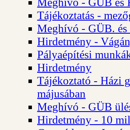
Meghívó - GÜB és K
Tájékoztatás - mező
Meghívó - GÜB. és 
Hirdetmény - Vágán
Pályaépítési munká
Hirdetmény
Tájékoztató - Házi 
májusában
Meghívó - GÜB ülés
Hirdetmény - 10 mill