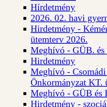
Hírdetmény
2026. 02. havi gyer
Hirdetmény - Kémén
ütemterv 2026.
Meghívó - GÜB. és K
Hirdetmény
Meghívó - Csomádi 
Önkormányzat KT. ü
Meghívó - GÜB és K
Hirdetmény - szociá