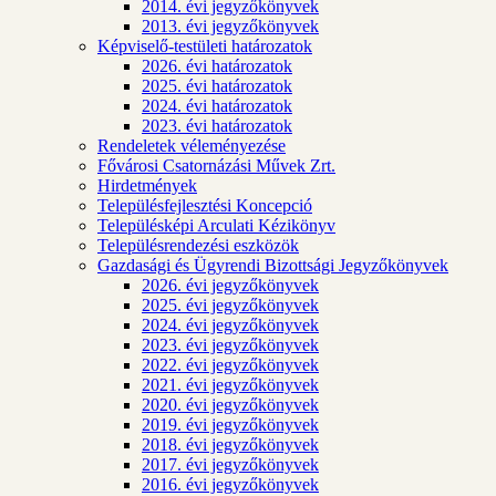
2014. évi jegyzőkönyvek
2013. évi jegyzőkönyvek
Képviselő-testületi határozatok
2026. évi határozatok
2025. évi határozatok
2024. évi határozatok
2023. évi határozatok
Rendeletek véleményezése
Fővárosi Csatornázási Művek Zrt.
Hirdetmények
Településfejlesztési Koncepció
Településképi Arculati Kézikönyv
Településrendezési eszközök
Gazdasági és Ügyrendi Bizottsági Jegyzőkönyvek
2026. évi jegyzőkönyvek
2025. évi jegyzőkönyvek
2024. évi jegyzőkönyvek
2023. évi jegyzőkönyvek
2022. évi jegyzőkönyvek
2021. évi jegyzőkönyvek
2020. évi jegyzőkönyvek
2019. évi jegyzőkönyvek
2018. évi jegyzőkönyvek
2017. évi jegyzőkönyvek
2016. évi jegyzőkönyvek