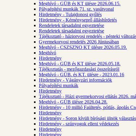
Meghívó - GÜB és KT ülésre 2026.06.15.
Pályaépítési munkák 71. sz. vasútvonal
Hirdetmény - Tulajdonosi gyűlés
Hirdetmény - Kéményseprő álláshírdetés
Rendeletek társadalmi egyeztetése
Rendeletek társadalmi egyeztetése
Tájékoztató - háziorvosi rendelés - pénteki változá
Gyermekorvosi rendelés 2026 Júniusában
Meghívó - CSZSZNO KT ülésre 2026.05.19.
Meghívó
Hirdetmény
Meghívó - GÜB és KT ülésre 2026.05.18.
Tájékoztatás - mezőgazdasági összeírásról
Meghívó - GÜB. és KT. ülésre - 2023.01.16
Hirdetmény - Vágányzári információk
Pályaépítési munkák
Hirdetmény
Tájékoztató - Házi gyermekorvosi ellátás 2026. m
Meghívó - GÜB ülésre 2026.04.28.
Hirdetmény - 10 millió Faültetés, pótlás, ápolás 
Hirdetmény
Hirdetmény - Soron kívüli bírósági ülnök választás
Hirdetmény - szúnyogok elleni védekezés
Hirdetmény
Hirdetmény