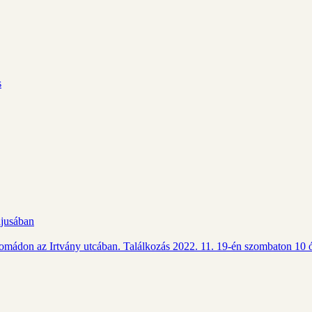
s
ájusában
Csomádon az Irtvány utcában. Találkozás 2022. 11. 19-én szombaton 10 ó