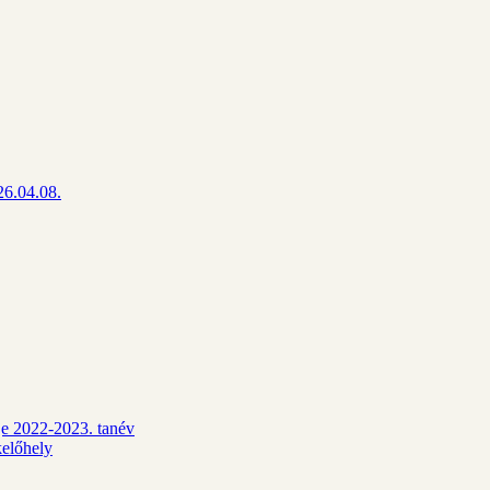
26.04.08.
dje 2022-2023. tanév
kelőhely