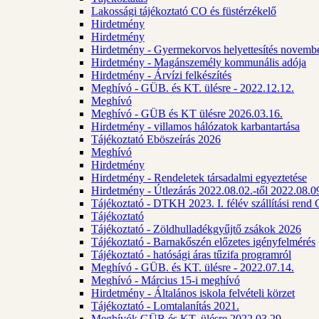
Lakossági tájékoztató CO és füstérzékelő
Hirdetmény
Hirdetmény
Hirdetmény - Gyermekorvos helyettesítés novembe
Hirdetmény - Magánszemély kommunális adója
Hirdetmény - Árvízi felkészítés
Meghívó - GÜB. és KT. ülésre - 2022.12.12.
Meghívó
Meghívó - GÜB és KT ülésre 2026.03.16.
Hirdetmény - villamos hálózatok karbantartása
Tájékoztató Eböszeírás 2026
Meghívó
Hirdetmény
Hirdetmény - Rendeletek társadalmi egyeztetése
Hirdetmény - Útlezárás 2022.08.02.-től 2022.08.09
Tájékoztató - DTKH 2023. I. félév szállítási ren
Tájékoztató
Tájékoztató - Zöldhulladékgyűjtő zsákok 2026
Tájékoztató - Barnakőszén előzetes igényfelmérés
Tájékoztató - hatósági áras tűzifa programról
Meghívó - GÜB. és KT. ülésre - 2022.07.14.
Meghívó - Március 15-i meghívó
Hirdetmény - Általános iskola felvételi körzet
Tájékoztató - Lomtalanítás 2021.
Meghívók GÜB és KT. ülésre 2022.03.29.