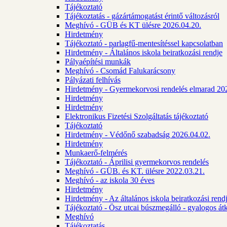
Tájékoztató
Tájékoztatás - gázártámogatást érintő változásról
Meghívó - GÜB és KT ülésre 2026.04.20.
Hirdetmény
Tájékoztató - parlagfű-mentesítéssel kapcsolatban
Hirdetmény - Általános iskola beiratkozási rendje
Pályaépítési munkák
Meghívó - Csomád Falukarácsony
Pályázati felhívás
Hirdetmény - Gyermekorvosi rendelés elmarad 20
Hirdetmény
Hirdetmény
Elektronikus Fizetési Szolgáltatás tájékoztató
Tájékoztató
Hirdetmény - Védőnő szabadság 2026.04.02.
Hirdetmény
Munkaerő-felmérés
Tájékoztató - Áprilisi gyermekorvos rendelés
Meghívó - GÜB. és KT. ülésre 2022.03.21.
Meghívó - az iskola 30 éves
Hirdetmény
Hirdetmény - Az általános iskola beiratkozási ren
Tájékoztató - Ösz utcai búszmegálló - gyalogos át
Meghívó
Tájékoztatás