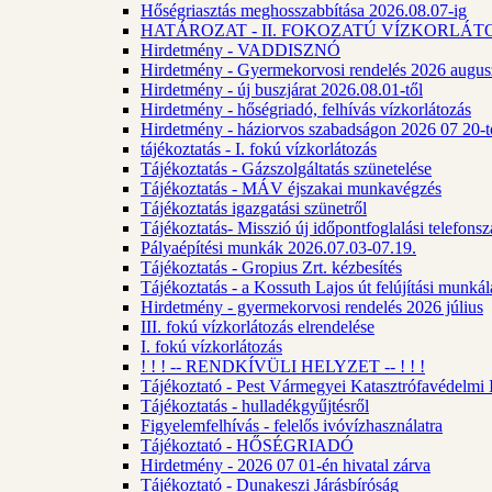
Hőségriasztás meghosszabbítása 2026.08.07-ig
HATÁROZAT - II. FOKOZATÚ VÍZKORLÁT
Hirdetmény - VADDISZNÓ
Hirdetmény - Gyermekorvosi rendelés 2026 augus
Hirdetmény - új buszjárat 2026.08.01-től
Hirdetmény - hőségriadó, felhívás vízkorlátozás
Hirdetmény - háziorvos szabadságon 2026 07 20-tó
tájékoztatás - I. fokú vízkorlátozás
Tájékoztatás - Gázszolgáltatás szünetelése
Tájékoztatás - MÁV éjszakai munkavégzés
Tájékoztatás igazgatási szünetről
Tájékoztatás- Misszió új időpontfoglalási telefons
Pályaépítési munkák 2026.07.03-07.19.
Tájékoztatás - Gropius Zrt. kézbesítés
Tájékoztatás - a Kossuth Lajos út felújítási munk
Hirdetmény - gyermekorvosi rendelés 2026 július
III. fokú vízkorlátozás elrendelése
I. fokú vízkorlátozás
! ! ! -- RENDKÍVÜLI HELYZET -- ! ! !
Tájékoztató - Pest Vármegyei Katasztrófavédelmi I
Tájékoztatás - hulladékgyűjtésről
Figyelemfelhívás - felelős ivóvízhasználatra
Tájékoztató - HŐSÉGRIADÓ
Hirdetmény - 2026 07 01-én hivatal zárva
Tájékoztató - Dunakeszi Járásbíróság