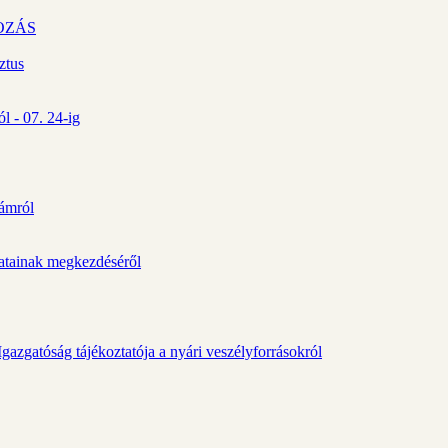
OZÁS
ztus
l - 07. 24-ig
zámról
álatainak megkezdéséről
gazgatóság tájékoztatója a nyári veszélyforrásokról