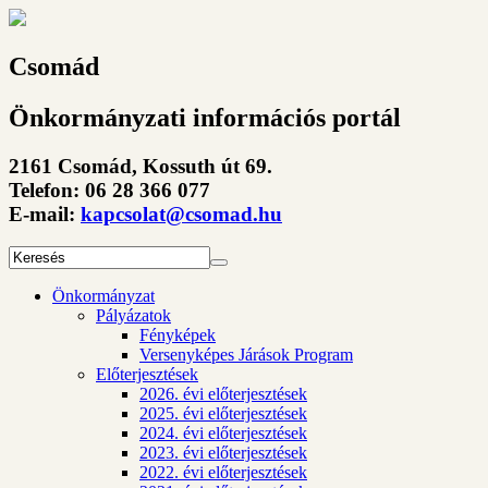
Csomád
Önkormányzati információs portál
2161 Csomád, Kossuth út 69.
Telefon: 06 28 366 077
E-mail:
kapcsolat@csomad.hu
Önkormányzat
Pályázatok
Fényképek
Versenyképes Járások Program
Előterjesztések
2026. évi előterjesztések
2025. évi előterjesztések
2024. évi előterjesztések
2023. évi előterjesztések
2022. évi előterjesztések