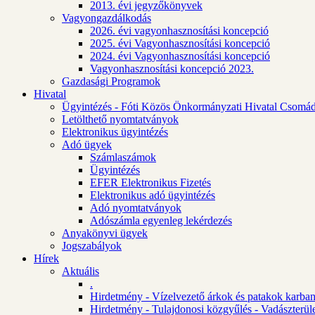
2013. évi jegyzőkönyvek
Vagyongazdálkodás
2026. évi vagyonhasznosítási koncepció
2025. évi Vagyonhasznosítási koncepció
2024. évi Vagyonhasznosítási koncepció
Vagyonhasznosítási koncepció 2023.
Gazdasági Programok
Hivatal
Ügyintézés - Fóti Közös Önkormányzati Hivatal Csomád
Letölthető nyomtatványok
Elektronikus ügyintézés
Adó ügyek
Számlaszámok
Ügyintézés
EFER Elektronikus Fizetés
Elektronikus adó ügyintézés
Adó nyomtatványok
Adószámla egyenleg lekérdezés
Anyakönyvi ügyek
Jogszabályok
Hírek
Aktuális
.
Hirdetmény - Vízelvezető árkok és patakok karban
Hirdetmény - Tulajdonosi közgyűlés - Vadászterül