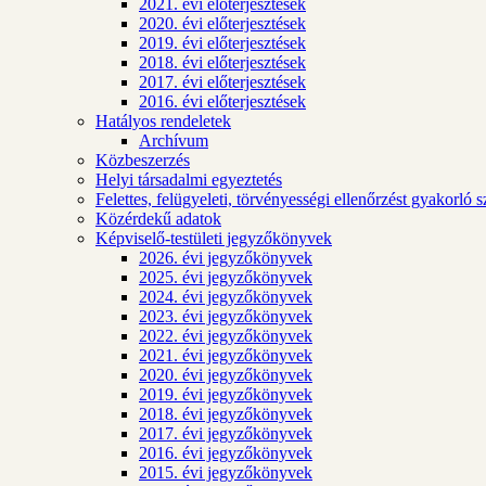
2021. évi előterjesztések
2020. évi előterjesztések
2019. évi előterjesztések
2018. évi előterjesztések
2017. évi előterjesztések
2016. évi előterjesztések
Hatályos rendeletek
Archívum
Közbeszerzés
Helyi társadalmi egyeztetés
Felettes, felügyeleti, törvényességi ellenőrzést gyakorló 
Közérdekű adatok
Képviselő-testületi jegyzőkönyvek
2026. évi jegyzőkönyvek
2025. évi jegyzőkönyvek
2024. évi jegyzőkönyvek
2023. évi jegyzőkönyvek
2022. évi jegyzőkönyvek
2021. évi jegyzőkönyvek
2020. évi jegyzőkönyvek
2019. évi jegyzőkönyvek
2018. évi jegyzőkönyvek
2017. évi jegyzőkönyvek
2016. évi jegyzőkönyvek
2015. évi jegyzőkönyvek