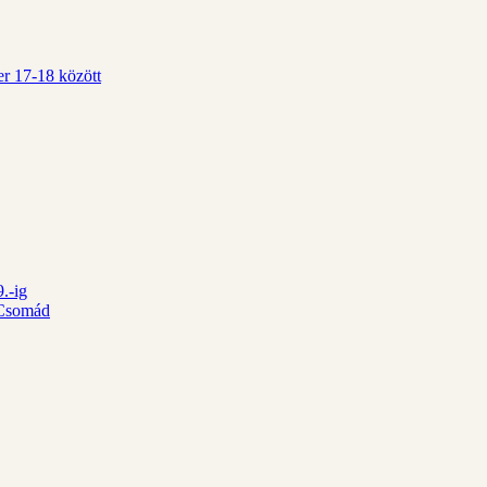
r 17-18 között
.-ig
d Csomád