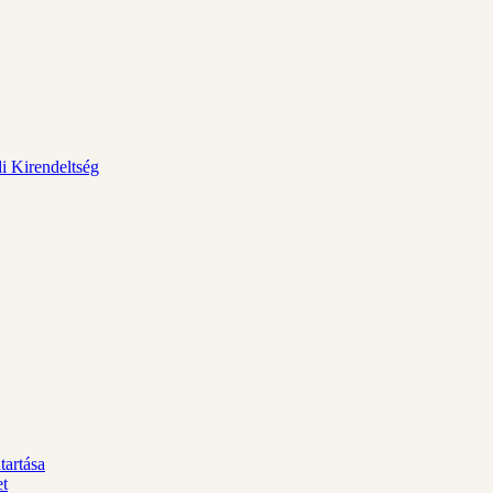
i Kirendeltség
tartása
et