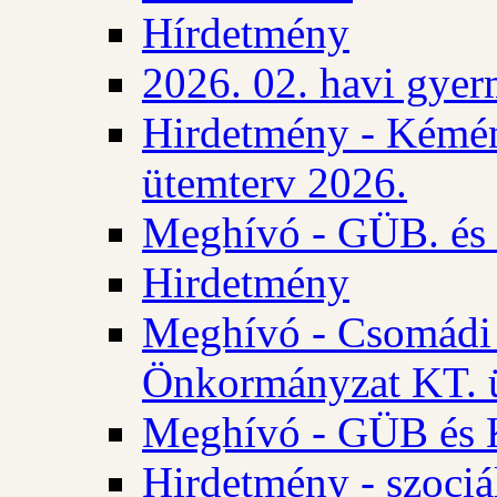
Hírdetmény
2026. 02. havi gyer
Hirdetmény - Kémén
ütemterv 2026.
Meghívó - GÜB. és K
Hirdetmény
Meghívó - Csomádi 
Önkormányzat KT. ü
Meghívó - GÜB és K
Hirdetmény - szociá