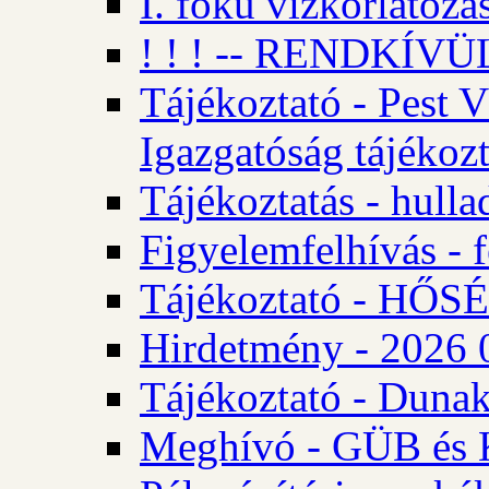
I. fokú vízkorlátozá
! ! ! -- RENDKÍVÜL
Tájékoztató - Pest 
Igazgatóság tájékozt
Tájékoztatás - hulla
Figyelemfelhívás - f
Tájékoztató - HŐ
Hirdetmény - 2026 0
Tájékoztató - Dunak
Meghívó - GÜB és K