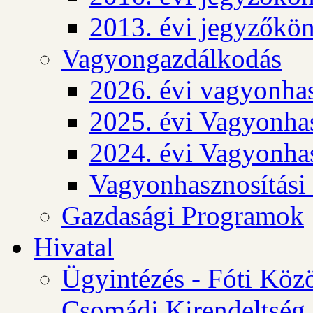
2013. évi jegyzőkö
Vagyongazdálkodás
2026. évi vagyonhas
2025. évi Vagyonhas
2024. évi Vagyonhas
Vagyonhasznosítási
Gazdasági Programok
Hivatal
Ügyintézés - Fóti Köz
Csomádi Kirendeltség