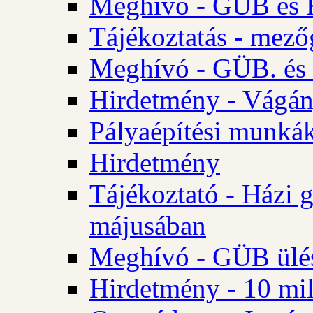
Meghívó - GÜB és K
Tájékoztatás - mező
Meghívó - GÜB. és 
Hirdetmény - Vágán
Pályaépítési munká
Hirdetmény
Tájékoztató - Házi 
májusában
Meghívó - GÜB ülés
Hirdetmény - 10 mill