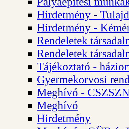
Pályaépítési munkák
Hirdetmény - Tulajd
Hirdetmény - Kémén
Rendeletek társadal
Rendeletek társadal
Tájékoztató - házior
Gyermekorvosi rend
Meghívó - CSZSZNO
Meghívó
Hirdetmény