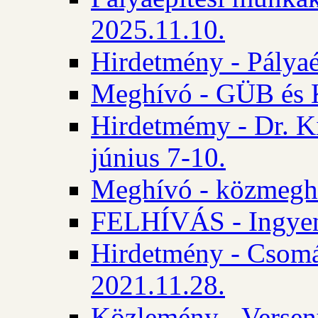
2025.11.10.
Hirdetmény - Pályaé
Meghívó - GÜB és K
Hirdetmémy - Dr. Ki
június 7-10.
Meghívó - közmeghal
FELHÍVÁS - Ingyene
Hirdetmény - Csomád
2021.11.28.
Közlemény - Versen