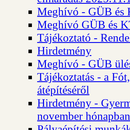
Meghívó - GÜB és K
Meghívó GÜB és KT 
Tájékoztató - Rende
Hirdetmény
Meghívó - GÜB ülés
Tájékoztatás - a Fó
átépítéséről
Hirdetmény - Gyerm
november hónapba
Pályaépítési munkák