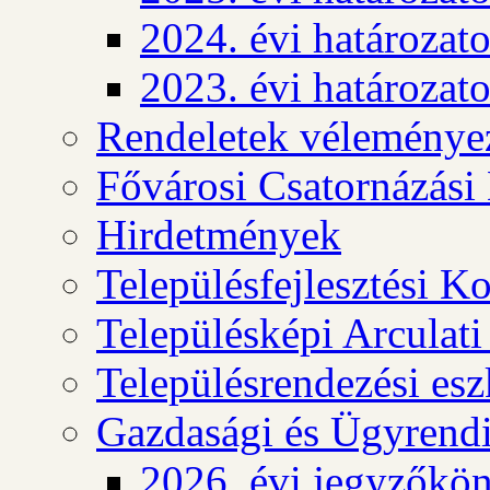
2024. évi határozat
2023. évi határozat
Rendeletek véleménye
Fővárosi Csatornázási
Hirdetmények
Településfejlesztési K
Településképi Arculat
Településrendezési es
Gazdasági és Ügyrendi
2026. évi jegyzőkö