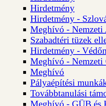
Hirdetmény
Hirdetmény - Szlo
Meghívó - Nemzeti 
Szabadtéri tüzek ell
Hirdetmény - Védőn
Meghívó - Nemzeti 
Meghívó
Pályaépítési munká
Továbbtanulási tám
Meghívó - GÜB és K