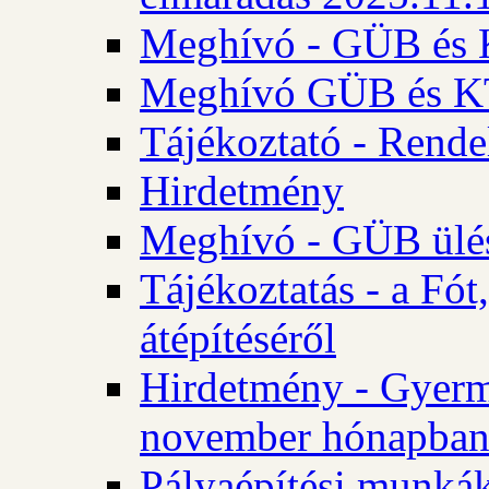
Meghívó - GÜB és K
Meghívó GÜB és KT 
Tájékoztató - Rende
Hirdetmény
Meghívó - GÜB ülés
Tájékoztatás - a Fó
átépítéséről
Hirdetmény - Gyerm
november hónapba
Pályaépítési munkák