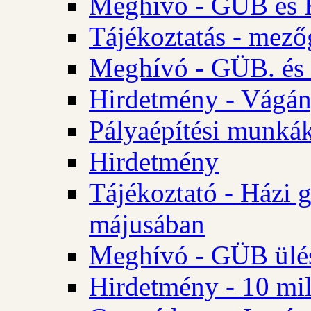
Meghívó - GÜB és K
Tájékoztatás - mező
Meghívó - GÜB. és 
Hirdetmény - Vágán
Pályaépítési munká
Hirdetmény
Tájékoztató - Házi 
májusában
Meghívó - GÜB ülés
Hirdetmény - 10 mill