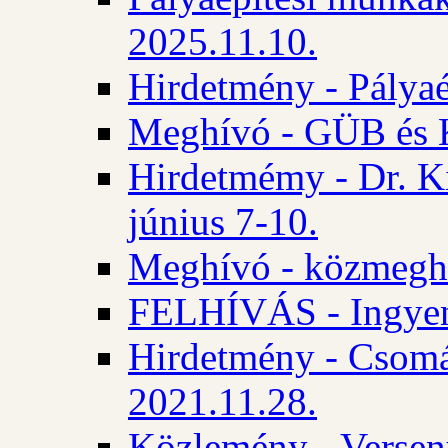
2025.11.10.
Hirdetmény - Pályaé
Meghívó - GÜB és K
Hirdetmémy - Dr. Ki
június 7-10.
Meghívó - közmeghal
FELHÍVÁS - Ingyene
Hirdetmény - Csomád
2021.11.28.
Közlemény - Versen