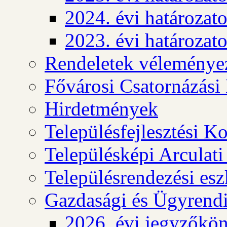
2024. évi határozat
2023. évi határozat
Rendeletek véleménye
Fővárosi Csatornázási
Hirdetmények
Településfejlesztési K
Településképi Arculat
Településrendezési es
Gazdasági és Ügyrendi
2026. évi jegyzőkö