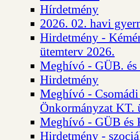
Hírdetmény
2026. 02. havi gyer
Hirdetmény - Kémén
ütemterv 2026.
Meghívó - GÜB. és K
Hirdetmény
Meghívó - Csomádi 
Önkormányzat KT. ü
Meghívó - GÜB és K
Hirdetmény - szociá