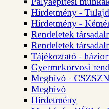
Pályaépítési munkák
Hirdetmény - Tulajd
Hirdetmény - Kémén
Rendeletek társadal
Rendeletek társadal
Tájékoztató - házior
Gyermekorvosi rend
Meghívó - CSZSZNO
Meghívó
Hirdetmény