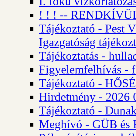
I. fokú vízkorlátozá
! ! ! -- RENDKÍVÜL
Tájékoztató - Pest 
Igazgatóság tájékozt
Tájékoztatás - hulla
Figyelemfelhívás - f
Tájékoztató - HŐ
Hirdetmény - 2026 0
Tájékoztató - Dunak
Meghívó - GÜB és K