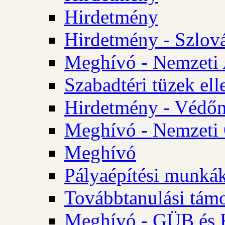
Hirdetmény
Hirdetmény - Szlo
Meghívó - Nemzeti 
Szabadtéri tüzek ell
Hirdetmény - Védőn
Meghívó - Nemzeti 
Meghívó
Pályaépítési munká
Továbbtanulási tám
Meghívó - GÜB és K