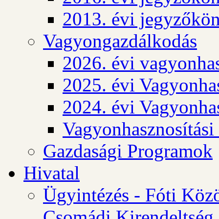
2013. évi jegyzőkö
Vagyongazdálkodás
2026. évi vagyonhas
2025. évi Vagyonhas
2024. évi Vagyonhas
Vagyonhasznosítási
Gazdasági Programok
Hivatal
Ügyintézés - Fóti Köz
Csomádi Kirendeltség