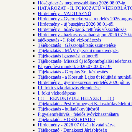
Hőségriasztás meghosszabbítása 2026.08.07-ig
HATÁROZAT - II. FOKOZATÚ VÍZKORLÁT
Hirdetmény - VADDISZNÓ
Hirdetmény - Gyermekorvosi rendelés 2026 augus
Hirdetmény - új buszjárat 2026.08.01-től
Hirdetmény - hőségriadó, felhívás vízkorlátozás
Hirdetmény - háziorvos szabadságon 2026 07 20-tó
tájékoztatás - I. fokú vízkorlátozás
Tájékoztatás - Gázszolgáltatás szünetelése
Tájékoztatás - MÁV éjszakai munkavégzés
Tájékoztatás igazgatási szünetről
Tájékoztatás- Misszió új időpontfoglalási telefons
Pályaépítési munkák 2026.07.03-07.19.
Tájékoztatás - Gropius Zrt. kézbesítés
Tájékoztatás - a Kossuth Lajos út felújítási munk
Hirdetmény - gyermekorvosi rendelés 2026 július
III. fokú vízkorlátozás elrendelése
I. fokú vízkorlátozás
! ! ! -- RENDKÍVÜLI HELYZET -- ! ! !
Tájékoztató - Pest Vármegyei Katasztrófavédelmi I
Tájékoztatás - hulladékgyűjtésről
Figyelemfelhívás - felelős ivóvízhasználatra
Tájékoztató - HŐSÉGRIADÓ
Hirdetmény - 2026 07 01-én hivatal zárva
Tájékoztató - Dunakeszi Járásbíróság