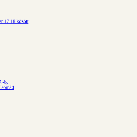
r 17-18 között
.-ig
d Csomád