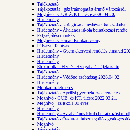
Tájékoztató
Tájékoztatás - gázártámogatást érintő változásról
Meghívó - GÜB és KT ülésre 2026.04.20.
Hirdetmény
Tájékoztató - parlagfű-mentesítéssel kapcsolatban
Hirdetmény - Általános iskola beiratkozási rendje
Pályaépítési munkák
Meghívó - Csomád Falukarácsony
Pályázati felhívás
Hirdetmény - Gyermekorvosi rendelés elmarad 20
Hirdetmény
Hirdetmény
Elektronikus Fizetési Szolgáltatás tájékoztató
Tájékoztató
Hirdetmény - Védőnő szabadság 2026.04.02.
Hirdetmény
Munkaerő-felmérés
Tájékoztató - Áprilisi gyermekorvos rendelés
Meghívó - GÜB. és KT. ülésre 2022.03.21.
Meghívó - az iskola 30 éves
Hirdetmény
Hirdetmény - Az általános iskola beiratkozási ren
Tájékoztató - Ösz utcai búszmegálló - gyalogos át
Meghívó
Tájékoztatás