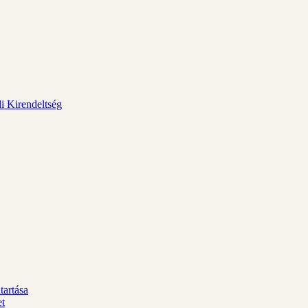
i Kirendeltség
tartása
et