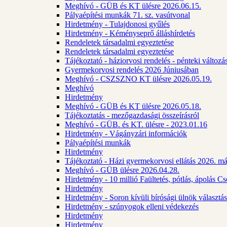
Meghívó - GÜB és KT ülésre 2026.06.15.
Pályaépítési munkák 71. sz. vasútvonal
Hirdetmény - Tulajdonosi gyűlés
Hirdetmény - Kéményseprő álláshírdetés
Rendeletek társadalmi egyeztetése
Rendeletek társadalmi egyeztetése
Tájékoztató - háziorvosi rendelés - pénteki változá
Gyermekorvosi rendelés 2026 Júniusában
Meghívó - CSZSZNO KT ülésre 2026.05.19.
Meghívó
Hirdetmény
Meghívó - GÜB és KT ülésre 2026.05.18.
Tájékoztatás - mezőgazdasági összeírásról
Meghívó - GÜB. és KT. ülésre - 2023.01.16
Hirdetmény - Vágányzári információk
Pályaépítési munkák
Hirdetmény
Tájékoztató - Házi gyermekorvosi ellátás 2026. m
Meghívó - GÜB ülésre 2026.04.28.
Hirdetmény - 10 millió Faültetés, pótlás, ápolás 
Hirdetmény
Hirdetmény - Soron kívüli bírósági ülnök választás
Hirdetmény - szúnyogok elleni védekezés
Hirdetmény
Hirdetmény