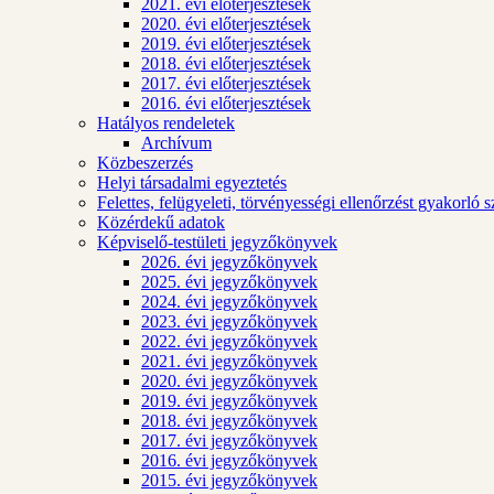
2021. évi előterjesztések
2020. évi előterjesztések
2019. évi előterjesztések
2018. évi előterjesztések
2017. évi előterjesztések
2016. évi előterjesztések
Hatályos rendeletek
Archívum
Közbeszerzés
Helyi társadalmi egyeztetés
Felettes, felügyeleti, törvényességi ellenőrzést gyakorló 
Közérdekű adatok
Képviselő-testületi jegyzőkönyvek
2026. évi jegyzőkönyvek
2025. évi jegyzőkönyvek
2024. évi jegyzőkönyvek
2023. évi jegyzőkönyvek
2022. évi jegyzőkönyvek
2021. évi jegyzőkönyvek
2020. évi jegyzőkönyvek
2019. évi jegyzőkönyvek
2018. évi jegyzőkönyvek
2017. évi jegyzőkönyvek
2016. évi jegyzőkönyvek
2015. évi jegyzőkönyvek