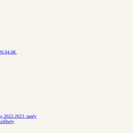
26.04.08.
dje 2022-2023. tanév
kelőhely