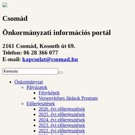
Csomád
Önkormányzati információs portál
2161 Csomád, Kossuth út 69.
Telefon: 06 28 366 077
E-mail:
kapcsolat@csomad.hu
Önkormányzat
Pályázatok
Fényképek
Versenyképes Járások Program
Előterjesztések
2026. évi előterjesztések
2025. évi előterjesztések
2024. évi előterjesztések
2023. évi előterjesztések
2022. évi előterjesztések