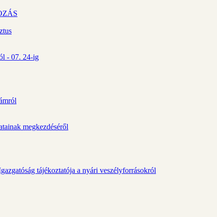
OZÁS
ztus
l - 07. 24-ig
zámról
álatainak megkezdéséről
gazgatóság tájékoztatója a nyári veszélyforrásokról