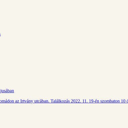
s
ájusában
Csomádon az Irtvány utcában. Találkozás 2022. 11. 19-én szombaton 10 ó