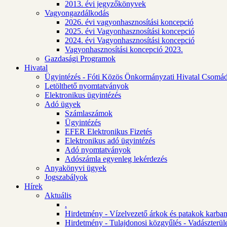
2013. évi jegyzőkönyvek
Vagyongazdálkodás
2026. évi vagyonhasznosítási koncepció
2025. évi Vagyonhasznosítási koncepció
2024. évi Vagyonhasznosítási koncepció
Vagyonhasznosítási koncepció 2023.
Gazdasági Programok
Hivatal
Ügyintézés - Fóti Közös Önkormányzati Hivatal Csomád
Letölthető nyomtatványok
Elektronikus ügyintézés
Adó ügyek
Számlaszámok
Ügyintézés
EFER Elektronikus Fizetés
Elektronikus adó ügyintézés
Adó nyomtatványok
Adószámla egyenleg lekérdezés
Anyakönyvi ügyek
Jogszabályok
Hírek
Aktuális
.
Hirdetmény - Vízelvezető árkok és patakok karban
Hirdetmény - Tulajdonosi közgyűlés - Vadászterül