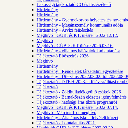
Lakossági tájékoztató CO és füstérzékelő
Hirdetmény
Hirdetmény
Hirdetmény - Gyermekorvos helyettesítés novembe
Hirdetmény - Magánszemély kommunális adója
Hirdetmény - Árvízi felkészítés
Meghívó - GÜB. és KT. ülésre - 2022.12.12.
Meghívó
Meghívó - GÜB és KT ülésre 2026.03.16.
Hirdetmény - villamos hálózatok karbantartása
Tájékoztató Eböszeírás 2026
Meghívó
Hirdetmény
Hirdetmény - Rendeletek társadalmi egyeztetése
Hirdetmény - Útlezárás 2022.08.02.-től 2022.08.09
Tájékoztató - DTKH 2023. I. félév szállítási ren
Tájékoztató
Tájékoztató - Zöldhulladékgyűjtő zsákok 2026
Tájékoztató - Barnakőszén előzetes igényfelmérés
Tájékoztató - hatósági áras tűzifa programról
Meghívó - GÜB. és KT. ülésre - 2022.07.14.
Meghívó - Március 15-i meghívó
Hirdetmény - Általános iskola felvételi körzet
Tájékoztató - Lomtalanítás 2021.
Meghívók GÜB és KT. ülésre 2022.03.29.