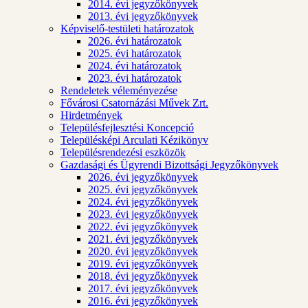
2014. évi jegyzőkönyvek
2013. évi jegyzőkönyvek
Képviselő-testületi határozatok
2026. évi határozatok
2025. évi határozatok
2024. évi határozatok
2023. évi határozatok
Rendeletek véleményezése
Fővárosi Csatornázási Művek Zrt.
Hirdetmények
Településfejlesztési Koncepció
Településképi Arculati Kézikönyv
Településrendezési eszközök
Gazdasági és Ügyrendi Bizottsági Jegyzőkönyvek
2026. évi jegyzőkönyvek
2025. évi jegyzőkönyvek
2024. évi jegyzőkönyvek
2023. évi jegyzőkönyvek
2022. évi jegyzőkönyvek
2021. évi jegyzőkönyvek
2020. évi jegyzőkönyvek
2019. évi jegyzőkönyvek
2018. évi jegyzőkönyvek
2017. évi jegyzőkönyvek
2016. évi jegyzőkönyvek