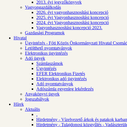
2013. évi jegyzőkönyvek
Vagyongazdálkodás
2026. évi vagyonhasznosítási koncepció
2025. évi Vagyonhasznosítási koncepció
2024. évi Vagyonhasznosítási koncepció
Vagyonhasznosítási koncepció 2023.
Gazdasági Programok
Hivatal
Ügyintézés - Fóti Közös Önkormányzati Hivatal Csomád
Letölthető nyomtatványok
Elektronikus ügyintézés
Adó ügyek
Számlaszámok
Ügyintézés
EFER Elektronikus Fizetés
Elektronikus adó ügyintézés
Adó nyomtatványok
Adószámla egyenleg lekérdezés
Anyakönyvi ügyek
Jogszabályok
Hírek
Aktuális
.
Hirdetmény - Vízelvezető árkok és patakok karban
Hirdetmény - Tulajdonosi közgyűlés - Vadászterül