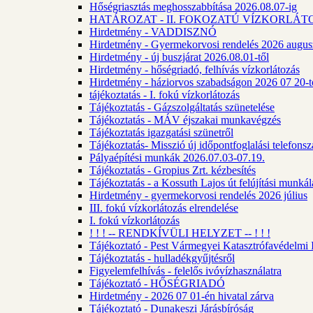
Hőségriasztás meghosszabbítása 2026.08.07-ig
HATÁROZAT - II. FOKOZATÚ VÍZKORLÁT
Hirdetmény - VADDISZNÓ
Hirdetmény - Gyermekorvosi rendelés 2026 augus
Hirdetmény - új buszjárat 2026.08.01-től
Hirdetmény - hőségriadó, felhívás vízkorlátozás
Hirdetmény - háziorvos szabadságon 2026 07 20-tó
tájékoztatás - I. fokú vízkorlátozás
Tájékoztatás - Gázszolgáltatás szünetelése
Tájékoztatás - MÁV éjszakai munkavégzés
Tájékoztatás igazgatási szünetről
Tájékoztatás- Misszió új időpontfoglalási telefons
Pályaépítési munkák 2026.07.03-07.19.
Tájékoztatás - Gropius Zrt. kézbesítés
Tájékoztatás - a Kossuth Lajos út felújítási munk
Hirdetmény - gyermekorvosi rendelés 2026 július
III. fokú vízkorlátozás elrendelése
I. fokú vízkorlátozás
! ! ! -- RENDKÍVÜLI HELYZET -- ! ! !
Tájékoztató - Pest Vármegyei Katasztrófavédelmi I
Tájékoztatás - hulladékgyűjtésről
Figyelemfelhívás - felelős ivóvízhasználatra
Tájékoztató - HŐSÉGRIADÓ
Hirdetmény - 2026 07 01-én hivatal zárva
Tájékoztató - Dunakeszi Járásbíróság