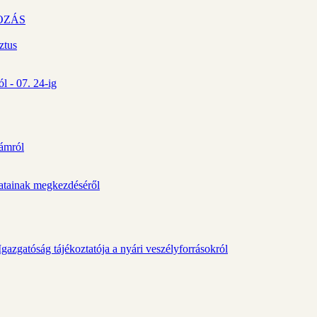
OZÁS
ztus
l - 07. 24-ig
zámról
álatainak megkezdéséről
gazgatóság tájékoztatója a nyári veszélyforrásokról