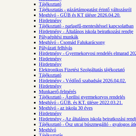
Tájékoztató
Tájékoztatás - gázártámogatást érintő változásról
Meghívó - GÜB és KT ülésre 2026.04.20.
Hirdetmény
Tájékoztató - parlagfű-mentesítéssel kapcsolatban
Hirdetmény - Általános iskola beiratkozási rendje
Pályaépítési munkák
Meghívó - Csomád Falukarácsony
Pályázati felhívás
Hirdetmény - Gyermekorvosi rendelés elmarad 20
Hirdetmény
Hirdetmény
Elektronikus Fizetési Szolgáltatás tájékoztató
Tájékoztató
Hirdetmény - Védőnő szabadság 2026.04.02.
Hirdetmény
Munkaerő-felmérés
Tájékoztató - Áprilisi gyermekorvos rendelés
Meghívó - GÜB. és KT. ülésre 2022.03.21.
Meghívó - az iskola 30 éves
Hirdetmény
Hirdetmény - Az általános iskola beiratkozási ren
Tájékoztató - Ösz utcai búszmegálló - gyalogos át
Meghívó
Tájékoztatás