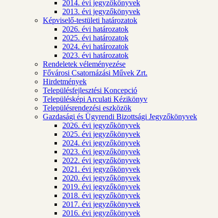
2014. évi jegyzőkönyvek
2013. évi jegyzőkönyvek
Képviselő-testületi határozatok
2026. évi határozatok
2025. évi határozatok
2024. évi határozatok
2023. évi határozatok
Rendeletek véleményezése
Fővárosi Csatornázási Művek Zrt.
Hirdetmények
Településfejlesztési Koncepció
Településképi Arculati Kézikönyv
Településrendezési eszközök
Gazdasági és Ügyrendi Bizottsági Jegyzőkönyvek
2026. évi jegyzőkönyvek
2025. évi jegyzőkönyvek
2024. évi jegyzőkönyvek
2023. évi jegyzőkönyvek
2022. évi jegyzőkönyvek
2021. évi jegyzőkönyvek
2020. évi jegyzőkönyvek
2019. évi jegyzőkönyvek
2018. évi jegyzőkönyvek
2017. évi jegyzőkönyvek
2016. évi jegyzőkönyvek