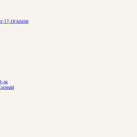
r 17-18 között
.-ig
d Csomád