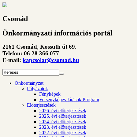
Csomád
Önkormányzati információs portál
2161 Csomád, Kossuth út 69.
Telefon: 06 28 366 077
E-mail:
kapcsolat@csomad.hu
Önkormányzat
Pályázatok
Fényképek
Versenyképes Járások Program
Előterjesztések
2026. évi előterjesztések
2025. évi előterjesztések
2024. évi előterjesztések
2023. évi előterjesztések
2022. évi előterjesztések