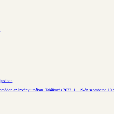
s
ájusában
Csomádon az Irtvány utcában. Találkozás 2022. 11. 19-én szombaton 10 ó