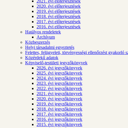
2021. évi előterjesztések
2020. évi előterjesztések
2019. évi előterjesztések
2018. évi előterjesztések
2017. évi előterjesztések
2016. évi előterjesztések
Hatályos rendeletek
Archívum
Közbeszerzés
Helyi társadalmi egyeztetés
Felettes, felügyeleti, törvényességi ellenőrzést gyakorló 
Közérdekű adatok
Képviselő-testületi jegyzőkönyvek
2026. évi jegyzőkönyvek
2025. évi jegyzőkönyvek
2024. évi jegyzőkönyvek
2023. évi jegyzőkönyvek
2022. évi jegyzőkönyvek
2021. évi jegyzőkönyvek
2020. évi jegyzőkönyvek
2019. évi jegyzőkönyvek
2018. évi jegyzőkönyvek
2017. évi jegyzőkönyvek
2016. évi jegyzőkönyvek
2015. évi jegyzőkönyvek