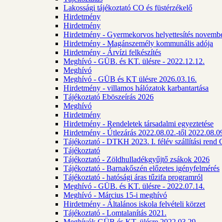
Lakossági tájékoztató CO és füstérzékelő
Hirdetmény
Hirdetmény
Hirdetmény - Gyermekorvos helyettesítés novembe
Hirdetmény - Magánszemély kommunális adója
Hirdetmény - Árvízi felkészítés
Meghívó - GÜB. és KT. ülésre - 2022.12.12.
Meghívó
Meghívó - GÜB és KT ülésre 2026.03.16.
Hirdetmény - villamos hálózatok karbantartása
Tájékoztató Eböszeírás 2026
Meghívó
Hirdetmény
Hirdetmény - Rendeletek társadalmi egyeztetése
Hirdetmény - Útlezárás 2022.08.02.-től 2022.08.09
Tájékoztató - DTKH 2023. I. félév szállítási ren
Tájékoztató
Tájékoztató - Zöldhulladékgyűjtő zsákok 2026
Tájékoztató - Barnakőszén előzetes igényfelmérés
Tájékoztató - hatósági áras tűzifa programról
Meghívó - GÜB. és KT. ülésre - 2022.07.14.
Meghívó - Március 15-i meghívó
Hirdetmény - Általános iskola felvételi körzet
Tájékoztató - Lomtalanítás 2021.
Meghívók GÜB és KT. ülésre 2022.03.29.