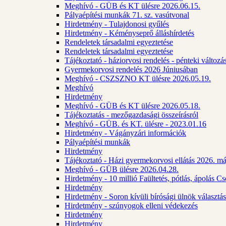
Meghívó - GÜB és KT ülésre 2026.06.15.
Pályaépítési munkák 71. sz. vasútvonal
Hirdetmény - Tulajdonosi gyűlés
Hirdetmény - Kéményseprő álláshírdetés
Rendeletek társadalmi egyeztetése
Rendeletek társadalmi egyeztetése
Tájékoztató - háziorvosi rendelés - pénteki változá
Gyermekorvosi rendelés 2026 Júniusában
Meghívó - CSZSZNO KT ülésre 2026.05.19.
Meghívó
Hirdetmény
Meghívó - GÜB és KT ülésre 2026.05.18.
Tájékoztatás - mezőgazdasági összeírásról
Meghívó - GÜB. és KT. ülésre - 2023.01.16
Hirdetmény - Vágányzári információk
Pályaépítési munkák
Hirdetmény
Tájékoztató - Házi gyermekorvosi ellátás 2026. m
Meghívó - GÜB ülésre 2026.04.28.
Hirdetmény - 10 millió Faültetés, pótlás, ápolás 
Hirdetmény
Hirdetmény - Soron kívüli bírósági ülnök választás
Hirdetmény - szúnyogok elleni védekezés
Hirdetmény
Hirdetmény