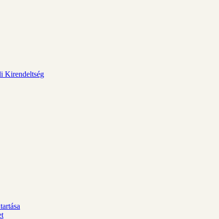
i Kirendeltség
tartása
et