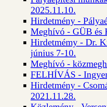
2025.11.10.
Hirdetmény - Pályaé
Meghívó - GÜB és K
Hirdetmémy - Dr. Ki
június 7-10.
Meghívó - közmeghal
FELHÍVÁS - Ingyene
Hirdetmény - Csomád
2021.11.28.
Közlemény - Versen