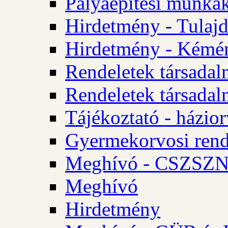
Pályaépítési munkák
Hirdetmény - Tulajd
Hirdetmény - Kémén
Rendeletek társadal
Rendeletek társadal
Tájékoztató - házior
Gyermekorvosi rend
Meghívó - CSZSZNO
Meghívó
Hirdetmény