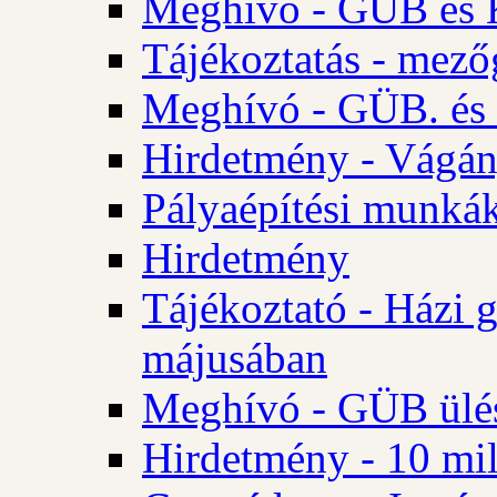
Meghívó - GÜB és K
Tájékoztatás - mező
Meghívó - GÜB. és 
Hirdetmény - Vágán
Pályaépítési munká
Hirdetmény
Tájékoztató - Házi 
májusában
Meghívó - GÜB ülés
Hirdetmény - 10 mill