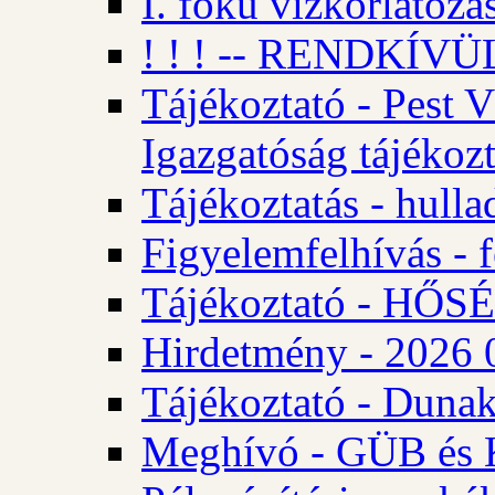
I. fokú vízkorlátozá
! ! ! -- RENDKÍVÜL
Tájékoztató - Pest 
Igazgatóság tájékozt
Tájékoztatás - hulla
Figyelemfelhívás - f
Tájékoztató - HŐ
Hirdetmény - 2026 0
Tájékoztató - Dunak
Meghívó - GÜB és K