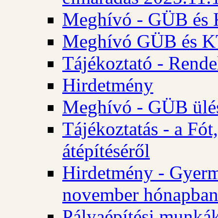
Meghívó - GÜB és K
Meghívó GÜB és KT 
Tájékoztató - Rende
Hirdetmény
Meghívó - GÜB ülés
Tájékoztatás - a Fó
átépítéséről
Hirdetmény - Gyerm
november hónapba
Pályaépítési munkák