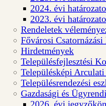
2024. évi határozat
2023. évi határozat
Rendeletek véleménye
Fővárosi Csatornázási
Hirdetmények
Településfejlesztési K
Településképi Arculat
Településrendezési es
Gazdasági és Ügyrendi
2026. évi jegyzőkö