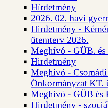
Hírdetmény
2026. 02. havi gyer
Hirdetmény - Kémén
ütemterv 2026.
Meghívó - GÜB. és K
Hirdetmény
Meghívó - Csomádi 
Önkormányzat KT. ü
Meghívó - GÜB és K
Hirdetmény - szociá