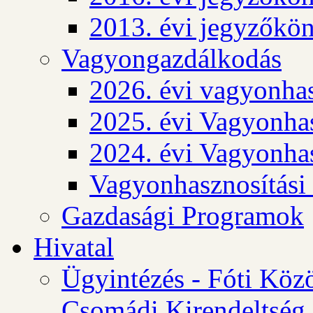
2013. évi jegyzőkö
Vagyongazdálkodás
2026. évi vagyonhas
2025. évi Vagyonhas
2024. évi Vagyonhas
Vagyonhasznosítási
Gazdasági Programok
Hivatal
Ügyintézés - Fóti Köz
Csomádi Kirendeltség