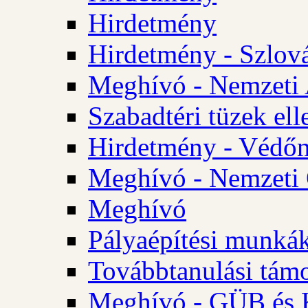
Hirdetmény
Hirdetmény - Szlo
Meghívó - Nemzeti 
Szabadtéri tüzek ell
Hirdetmény - Védőn
Meghívó - Nemzeti 
Meghívó
Pályaépítési munká
Továbbtanulási tám
Meghívó - GÜB és K