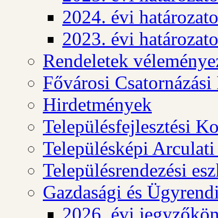
2024. évi határozat
2023. évi határozat
Rendeletek véleménye
Fővárosi Csatornázási
Hirdetmények
Településfejlesztési K
Településképi Arculat
Településrendezési es
Gazdasági és Ügyrendi
2026. évi jegyzőkö