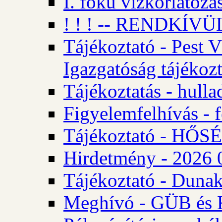
I. fokú vízkorlátozá
! ! ! -- RENDKÍVÜL
Tájékoztató - Pest 
Igazgatóság tájékozt
Tájékoztatás - hulla
Figyelemfelhívás - f
Tájékoztató - HŐ
Hirdetmény - 2026 0
Tájékoztató - Dunak
Meghívó - GÜB és K