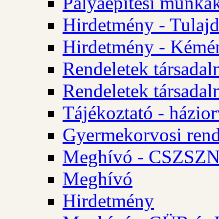
Pályaépítési munkák
Hirdetmény - Tulajd
Hirdetmény - Kémén
Rendeletek társadal
Rendeletek társadal
Tájékoztató - házior
Gyermekorvosi rend
Meghívó - CSZSZNO
Meghívó
Hirdetmény