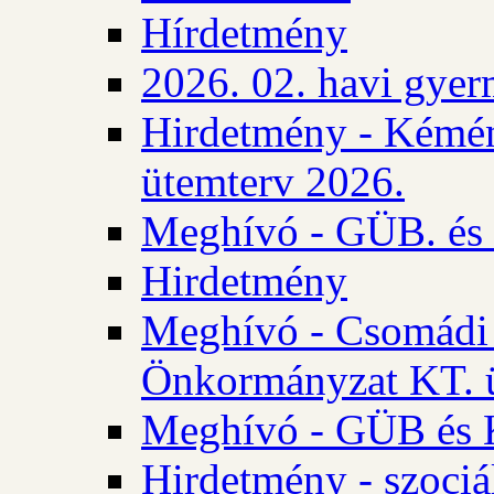
Hírdetmény
2026. 02. havi gyer
Hirdetmény - Kémén
ütemterv 2026.
Meghívó - GÜB. és K
Hirdetmény
Meghívó - Csomádi 
Önkormányzat KT. ü
Meghívó - GÜB és K
Hirdetmény - szociá