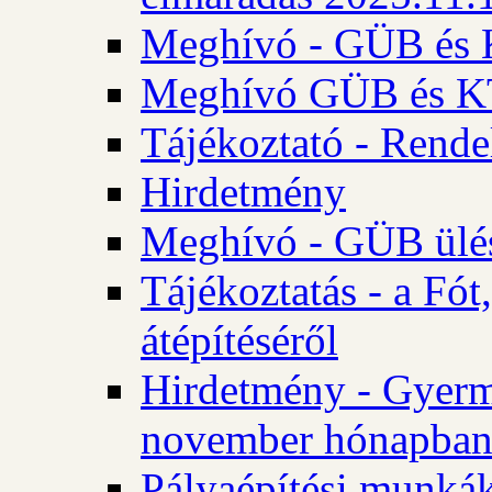
Meghívó - GÜB és K
Meghívó GÜB és KT 
Tájékoztató - Rende
Hirdetmény
Meghívó - GÜB ülés
Tájékoztatás - a Fó
átépítéséről
Hirdetmény - Gyerm
november hónapba
Pályaépítési munkák