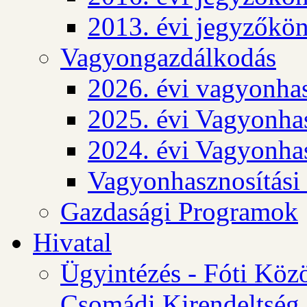
2013. évi jegyzőkö
Vagyongazdálkodás
2026. évi vagyonhas
2025. évi Vagyonhas
2024. évi Vagyonhas
Vagyonhasznosítási
Gazdasági Programok
Hivatal
Ügyintézés - Fóti Köz
Csomádi Kirendeltség