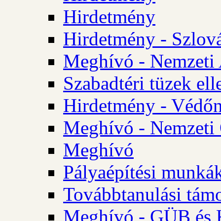
Hirdetmény
Hirdetmény - Szlo
Meghívó - Nemzeti 
Szabadtéri tüzek ell
Hirdetmény - Védőn
Meghívó - Nemzeti 
Meghívó
Pályaépítési munká
Továbbtanulási tám
Meghívó - GÜB és K