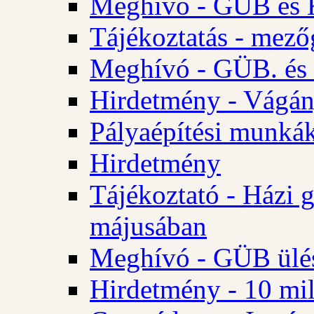
Meghívó - GÜB és K
Tájékoztatás - mező
Meghívó - GÜB. és 
Hirdetmény - Vágán
Pályaépítési munká
Hirdetmény
Tájékoztató - Házi 
májusában
Meghívó - GÜB ülés
Hirdetmény - 10 mill