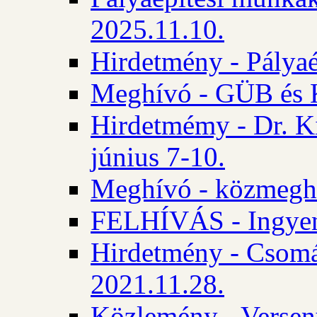
2025.11.10.
Hirdetmény - Pályaé
Meghívó - GÜB és K
Hirdetmémy - Dr. Ki
június 7-10.
Meghívó - közmeghal
FELHÍVÁS - Ingyene
Hirdetmény - Csomád
2021.11.28.
Közlemény - Versen