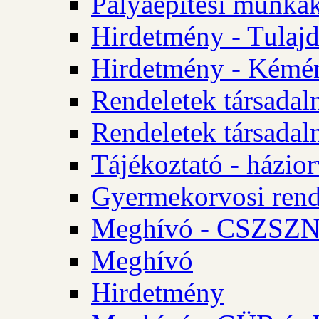
Pályaépítési munkák
Hirdetmény - Tulajd
Hirdetmény - Kémén
Rendeletek társadal
Rendeletek társadal
Tájékoztató - házior
Gyermekorvosi rend
Meghívó - CSZSZNO
Meghívó
Hirdetmény