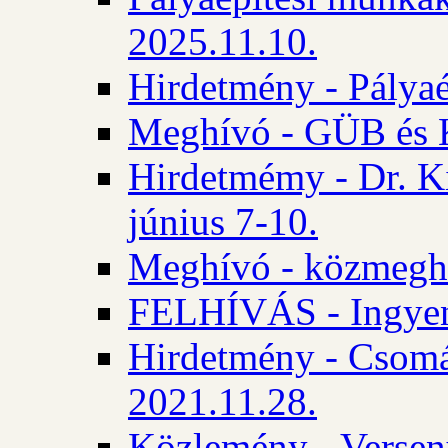
2025.11.10.
Hirdetmény - Pályaé
Meghívó - GÜB és K
Hirdetmémy - Dr. Ki
június 7-10.
Meghívó - közmeghal
FELHÍVÁS - Ingyene
Hirdetmény - Csomád
2021.11.28.
Közlemény - Versen