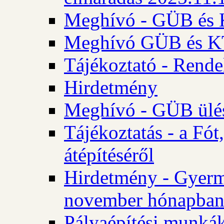
Meghívó - GÜB és K
Meghívó GÜB és KT 
Tájékoztató - Rende
Hirdetmény
Meghívó - GÜB ülés
Tájékoztatás - a Fó
átépítéséről
Hirdetmény - Gyerm
november hónapba
Pályaépítési munkák