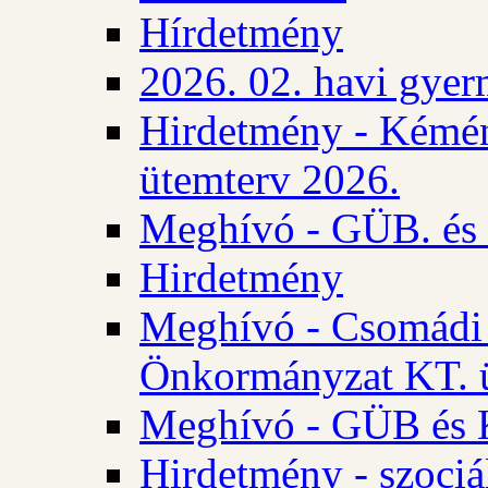
Hírdetmény
2026. 02. havi gyer
Hirdetmény - Kémén
ütemterv 2026.
Meghívó - GÜB. és K
Hirdetmény
Meghívó - Csomádi 
Önkormányzat KT. ü
Meghívó - GÜB és K
Hirdetmény - szociá