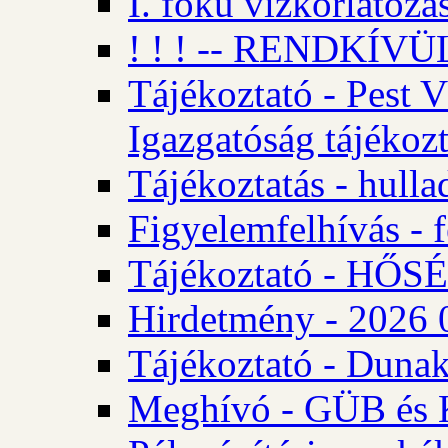
I. fokú vízkorlátozá
! ! ! -- RENDKÍVÜL
Tájékoztató - Pest 
Igazgatóság tájékozt
Tájékoztatás - hulla
Figyelemfelhívás - f
Tájékoztató - HŐ
Hirdetmény - 2026 0
Tájékoztató - Dunak
Meghívó - GÜB és K