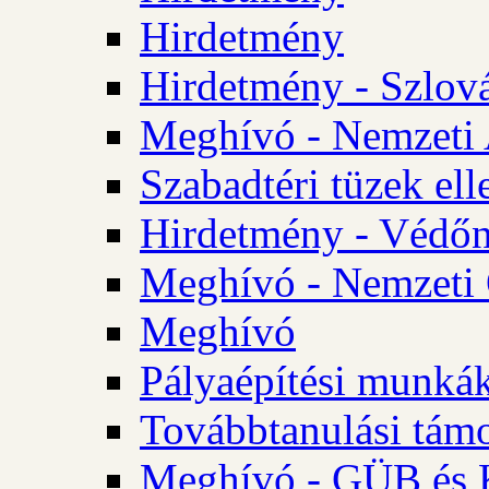
Hirdetmény
Hirdetmény - Szlo
Meghívó - Nemzeti 
Szabadtéri tüzek ell
Hirdetmény - Védőn
Meghívó - Nemzeti 
Meghívó
Pályaépítési munká
Továbbtanulási tám
Meghívó - GÜB és K