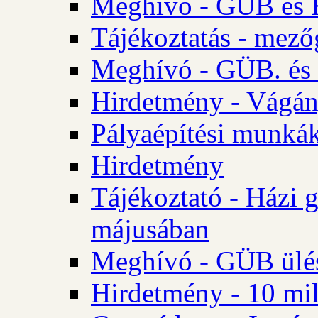
Meghívó - GÜB és K
Tájékoztatás - mező
Meghívó - GÜB. és 
Hirdetmény - Vágán
Pályaépítési munká
Hirdetmény
Tájékoztató - Házi 
májusában
Meghívó - GÜB ülés
Hirdetmény - 10 mill