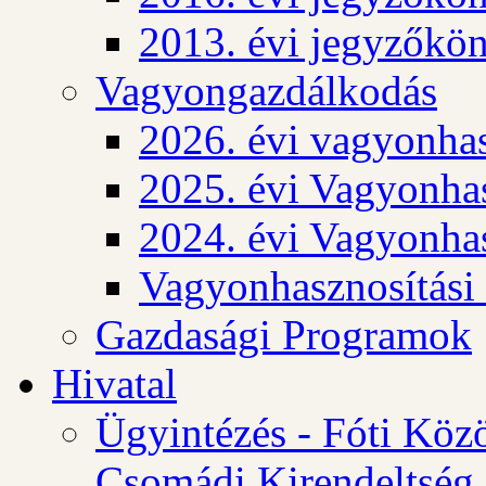
2013. évi jegyzőkö
Vagyongazdálkodás
2026. évi vagyonhas
2025. évi Vagyonhas
2024. évi Vagyonhas
Vagyonhasznosítási
Gazdasági Programok
Hivatal
Ügyintézés - Fóti Köz
Csomádi Kirendeltség