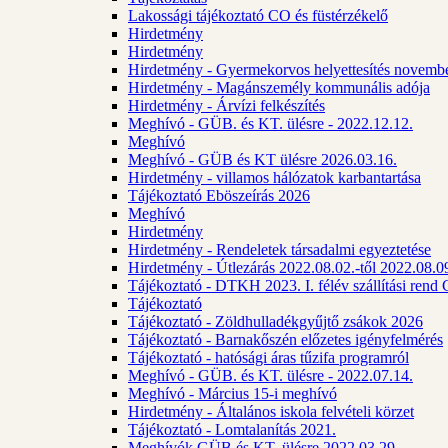
Lakossági tájékoztató CO és füstérzékelő
Hirdetmény
Hirdetmény
Hirdetmény - Gyermekorvos helyettesítés novembe
Hirdetmény - Magánszemély kommunális adója
Hirdetmény - Árvízi felkészítés
Meghívó - GÜB. és KT. ülésre - 2022.12.12.
Meghívó
Meghívó - GÜB és KT ülésre 2026.03.16.
Hirdetmény - villamos hálózatok karbantartása
Tájékoztató Eböszeírás 2026
Meghívó
Hirdetmény
Hirdetmény - Rendeletek társadalmi egyeztetése
Hirdetmény - Útlezárás 2022.08.02.-től 2022.08.09
Tájékoztató - DTKH 2023. I. félév szállítási ren
Tájékoztató
Tájékoztató - Zöldhulladékgyűjtő zsákok 2026
Tájékoztató - Barnakőszén előzetes igényfelmérés
Tájékoztató - hatósági áras tűzifa programról
Meghívó - GÜB. és KT. ülésre - 2022.07.14.
Meghívó - Március 15-i meghívó
Hirdetmény - Általános iskola felvételi körzet
Tájékoztató - Lomtalanítás 2021.
Meghívók GÜB és KT. ülésre 2022.03.29.