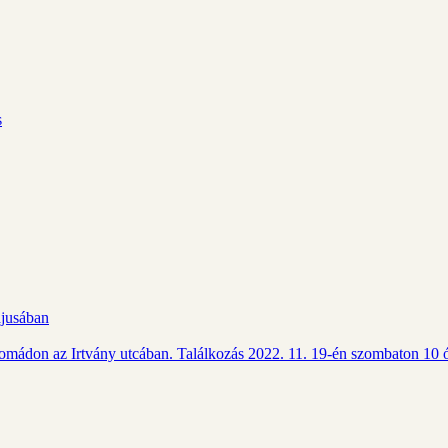
s
ájusában
Csomádon az Irtvány utcában. Találkozás 2022. 11. 19-én szombaton 10 ó