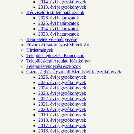
2014. évi jegyzőkönyvek
2013. évi jegyzőkönyvek
Képviselő-testületi határozatok
2026. évi határozatok
2025. évi határozatok
2024. évi határozatok
2023. évi határozatok
Rendeletek véleményezése
Fővárosi Csatornázási Művek Zrt.
Hirdetmények
Településfejlesztési Koncepció
Településképi Arculati Kézikönyv
Településrendezési eszközök
Gazdasági és Ügyrendi Bizottsági Jegyzőkönyvek
2026. évi jegyzőkönyvek
2025. évi jegyzőkönyvek
2024. évi jegyzőkönyvek
2023. évi jegyzőkönyvek
2022. évi jegyzőkönyvek
2021. évi jegyzőkönyvek
2020. évi jegyzőkönyvek
2019. évi jegyzőkönyvek
2018. évi jegyzőkönyvek
2017. évi jegyzőkönyvek
2016. évi jegyzőkönyvek