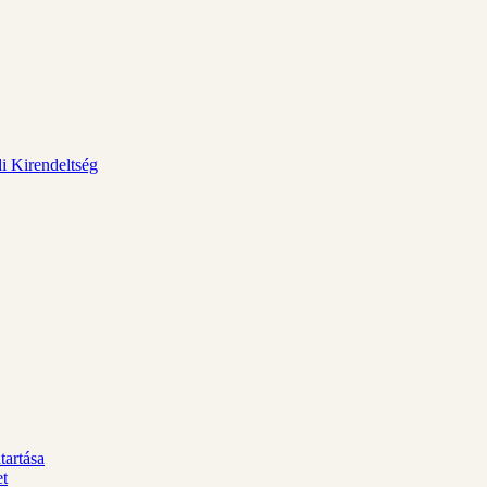
i Kirendeltség
tartása
et