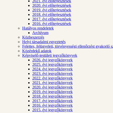
2021. évi előterjesztések
2020. évi előterjesztések
2019. évi előterjesztések
2018. évi előterjesztések
2017. évi előterjesztések
2016. évi előterjesztések
Hatályos rendeletek
Archívum
Közbeszerzés
Helyi társadalmi egyeztetés
Felettes, felügyeleti, törvényességi ellenőrzést gyakorló 
Közérdekű adatok
Képviselő-testületi jegyzőkönyvek
2026. évi jegyzőkönyvek
2025. évi jegyzőkönyvek
2024. évi jegyzőkönyvek
2023. évi jegyzőkönyvek
2022. évi jegyzőkönyvek
2021. évi jegyzőkönyvek
2020. évi jegyzőkönyvek
2019. évi jegyzőkönyvek
2018. évi jegyzőkönyvek
2017. évi jegyzőkönyvek
2016. évi jegyzőkönyvek
2015. évi jegyzőkönyvek