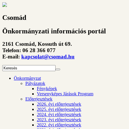
Csomád
Önkormányzati információs portál
2161 Csomád, Kossuth út 69.
Telefon: 06 28 366 077
E-mail:
kapcsolat@csomad.hu
Önkormányzat
Pályázatok
Fényképek
Versenyképes Járások Program
Előterjesztések
2026. évi előterjesztések
2025. évi előterjesztések
2024. évi előterjesztések
2023. évi előterjesztések
2022. évi előterjesztések