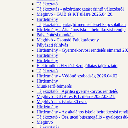
Tájékoztató
Tájékoztatás - gázártámogatást érintő változásról
Meghívó - GÜB és KT ülésre 2026.04.20.
Hirdetmény
Tájékoztató - parlagfű-mentesítéssel kapcsolatban
Hirdetmény - Általános iskola beiratkozási rendje
Pályaépítési munkák
Meghívó - Csomád Falukarácsony
Pályázati felhívás
Hirdetmény - Gyermekorvosi rendelés elmarad 20
Hirdetmény
Hirdetmény
Elektronikus Fizetési Szolgáltatás tájékoztató
Tájékoztató
Hirdetmény - Védőnő szabadság 2026.04.02.
Hirdetmény
Munkaerő-felmérés
Tájékoztató - Áprilisi gyermekorvos rendelés
Meghívó - GÜB. és KT. ülésre 2022.03.21.
Meghívó - az iskola 30 éves
Hirdetmény
Hirdetmény - Az általános iskola beiratkozási ren
Tájékoztató - Ösz utcai búszmegálló - gyalogos át
Meghívó
Tájékoztatás