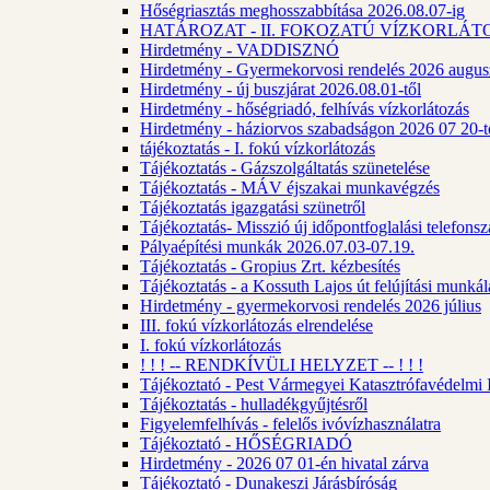
Hőségriasztás meghosszabbítása 2026.08.07-ig
HATÁROZAT - II. FOKOZATÚ VÍZKORLÁT
Hirdetmény - VADDISZNÓ
Hirdetmény - Gyermekorvosi rendelés 2026 augus
Hirdetmény - új buszjárat 2026.08.01-től
Hirdetmény - hőségriadó, felhívás vízkorlátozás
Hirdetmény - háziorvos szabadságon 2026 07 20-tó
tájékoztatás - I. fokú vízkorlátozás
Tájékoztatás - Gázszolgáltatás szünetelése
Tájékoztatás - MÁV éjszakai munkavégzés
Tájékoztatás igazgatási szünetről
Tájékoztatás- Misszió új időpontfoglalási telefons
Pályaépítési munkák 2026.07.03-07.19.
Tájékoztatás - Gropius Zrt. kézbesítés
Tájékoztatás - a Kossuth Lajos út felújítási munk
Hirdetmény - gyermekorvosi rendelés 2026 július
III. fokú vízkorlátozás elrendelése
I. fokú vízkorlátozás
! ! ! -- RENDKÍVÜLI HELYZET -- ! ! !
Tájékoztató - Pest Vármegyei Katasztrófavédelmi I
Tájékoztatás - hulladékgyűjtésről
Figyelemfelhívás - felelős ivóvízhasználatra
Tájékoztató - HŐSÉGRIADÓ
Hirdetmény - 2026 07 01-én hivatal zárva
Tájékoztató - Dunakeszi Járásbíróság