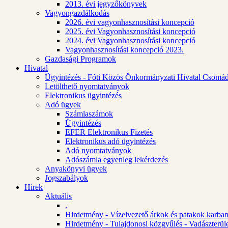
2013. évi jegyzőkönyvek
Vagyongazdálkodás
2026. évi vagyonhasznosítási koncepció
2025. évi Vagyonhasznosítási koncepció
2024. évi Vagyonhasznosítási koncepció
Vagyonhasznosítási koncepció 2023.
Gazdasági Programok
Hivatal
Ügyintézés - Fóti Közös Önkormányzati Hivatal Csomád
Letölthető nyomtatványok
Elektronikus ügyintézés
Adó ügyek
Számlaszámok
Ügyintézés
EFER Elektronikus Fizetés
Elektronikus adó ügyintézés
Adó nyomtatványok
Adószámla egyenleg lekérdezés
Anyakönyvi ügyek
Jogszabályok
Hírek
Aktuális
.
Hirdetmény - Vízelvezető árkok és patakok karban
Hirdetmény - Tulajdonosi közgyűlés - Vadászterül