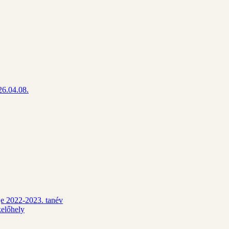
26.04.08.
dje 2022-2023. tanév
kelőhely