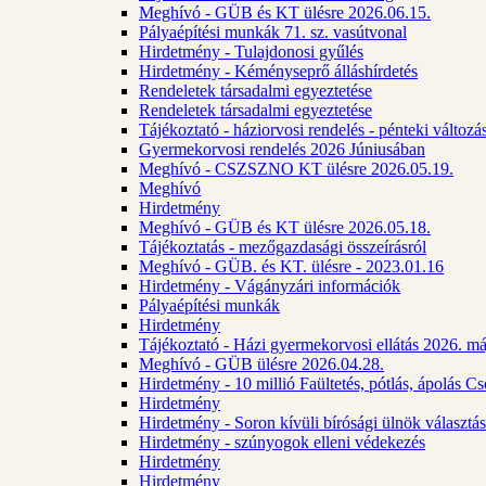
Meghívó - GÜB és KT ülésre 2026.06.15.
Pályaépítési munkák 71. sz. vasútvonal
Hirdetmény - Tulajdonosi gyűlés
Hirdetmény - Kéményseprő álláshírdetés
Rendeletek társadalmi egyeztetése
Rendeletek társadalmi egyeztetése
Tájékoztató - háziorvosi rendelés - pénteki változá
Gyermekorvosi rendelés 2026 Júniusában
Meghívó - CSZSZNO KT ülésre 2026.05.19.
Meghívó
Hirdetmény
Meghívó - GÜB és KT ülésre 2026.05.18.
Tájékoztatás - mezőgazdasági összeírásról
Meghívó - GÜB. és KT. ülésre - 2023.01.16
Hirdetmény - Vágányzári információk
Pályaépítési munkák
Hirdetmény
Tájékoztató - Házi gyermekorvosi ellátás 2026. m
Meghívó - GÜB ülésre 2026.04.28.
Hirdetmény - 10 millió Faültetés, pótlás, ápolás 
Hirdetmény
Hirdetmény - Soron kívüli bírósági ülnök választás
Hirdetmény - szúnyogok elleni védekezés
Hirdetmény
Hirdetmény