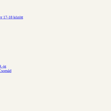
r 17-18 között
.-ig
d Csomád