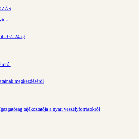
OZÁS
ztus
l - 07. 24-ig
zámról
álatainak megkezdéséről
gazgatóság tájékoztatója a nyári veszélyforrásokról