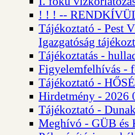
I. fokú vízkorlátozá
! ! ! -- RENDKÍVÜL
Tájékoztató - Pest 
Igazgatóság tájékozt
Tájékoztatás - hulla
Figyelemfelhívás - f
Tájékoztató - HŐ
Hirdetmény - 2026 0
Tájékoztató - Dunak
Meghívó - GÜB és K