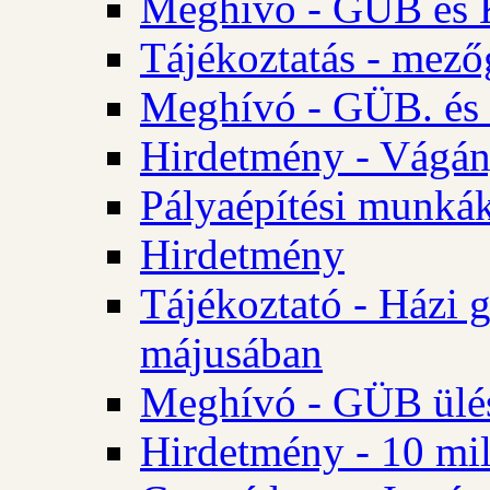
Meghívó - GÜB és K
Tájékoztatás - mező
Meghívó - GÜB. és 
Hirdetmény - Vágán
Pályaépítési munká
Hirdetmény
Tájékoztató - Házi 
májusában
Meghívó - GÜB ülés
Hirdetmény - 10 mill