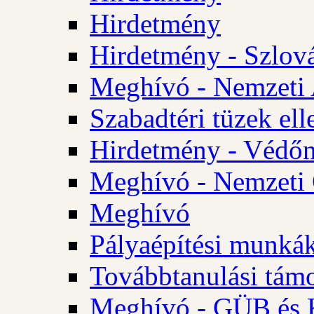
Hirdetmény
Hirdetmény - Szlo
Meghívó - Nemzeti 
Szabadtéri tüzek ell
Hirdetmény - Védőn
Meghívó - Nemzeti 
Meghívó
Pályaépítési munká
Továbbtanulási tám
Meghívó - GÜB és K