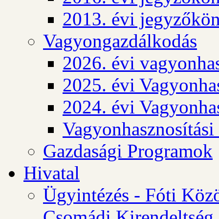
2013. évi jegyzőkö
Vagyongazdálkodás
2026. évi vagyonhas
2025. évi Vagyonhas
2024. évi Vagyonhas
Vagyonhasznosítási
Gazdasági Programok
Hivatal
Ügyintézés - Fóti Köz
Csomádi Kirendeltség