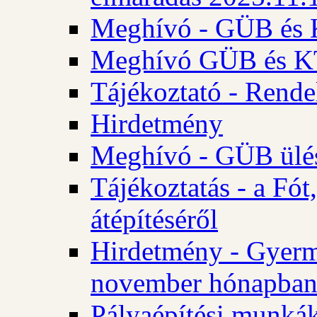
Meghívó - GÜB és K
Meghívó GÜB és KT 
Tájékoztató - Rende
Hirdetmény
Meghívó - GÜB ülés
Tájékoztatás - a Fó
átépítéséről
Hirdetmény - Gyerm
november hónapba
Pályaépítési munkák