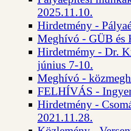
2025.11.10.
Hirdetmény - Pályaé
Meghívó - GÜB és K
Hirdetmémy - Dr. Ki
június 7-10.
Meghívó - közmeghal
FELHÍVÁS - Ingyene
Hirdetmény - Csomád
2021.11.28.
Közlemény - Versen