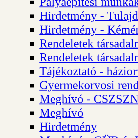
Pályaépítési munkák
Hirdetmény - Tulajd
Hirdetmény - Kémén
Rendeletek társadal
Rendeletek társadal
Tájékoztató - házior
Gyermekorvosi rend
Meghívó - CSZSZNO
Meghívó
Hirdetmény