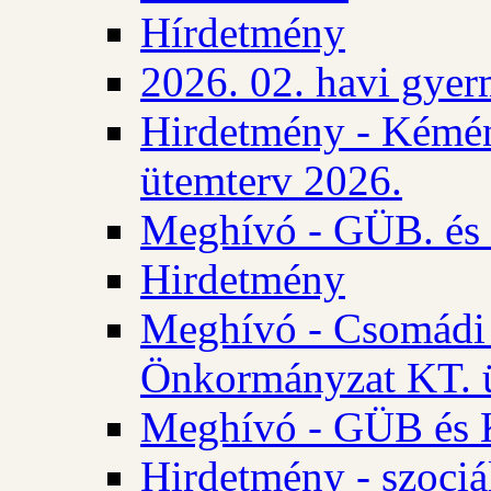
Hírdetmény
2026. 02. havi gyer
Hirdetmény - Kémén
ütemterv 2026.
Meghívó - GÜB. és K
Hirdetmény
Meghívó - Csomádi 
Önkormányzat KT. ü
Meghívó - GÜB és K
Hirdetmény - szociá