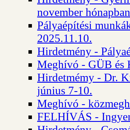
november hónapba
Pályaépítési munkák
2025.11.10.
Hirdetmény - Pályaé
Meghívó - GÜB és K
Hirdetmémy - Dr. Ki
június 7-10.
Meghívó - közmeghal
FELHÍVÁS - Ingyene
Hirdetmény - Csomád