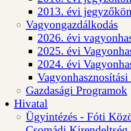
2013. évi jegyzőkö
Vagyongazdálkodás
2026. évi vagyonhas
2025. évi Vagyonhas
2024. évi Vagyonhas
Vagyonhasznosítási
Gazdasági Programok
Hivatal
Ügyintézés - Fóti Köz
Csomádi Kirendeltség