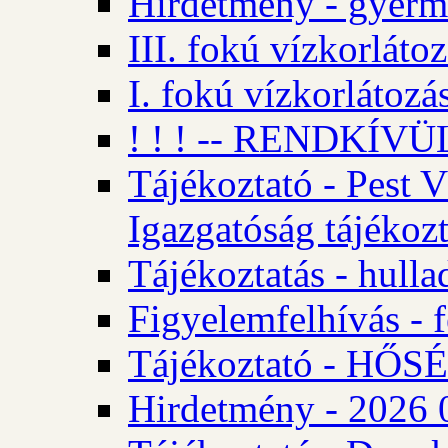
Hirdetmény - gyerme
III. fokú vízkorláto
I. fokú vízkorlátozá
! ! ! -- RENDKÍVÜL
Tájékoztató - Pest 
Igazgatóság tájékozt
Tájékoztatás - hulla
Figyelemfelhívás - f
Tájékoztató - HŐ
Hirdetmény - 2026 0