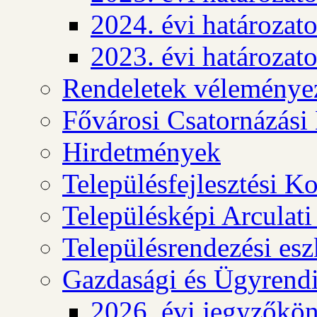
2024. évi határozat
2023. évi határozat
Rendeletek véleménye
Fővárosi Csatornázási
Hirdetmények
Településfejlesztési K
Településképi Arculat
Településrendezési es
Gazdasági és Ügyrendi
2026. évi jegyzőkö