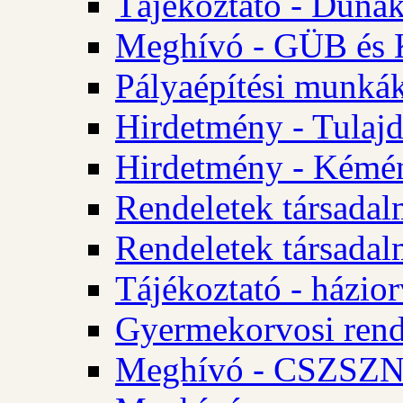
Tájékoztató - Dunak
Meghívó - GÜB és K
Pályaépítési munkák
Hirdetmény - Tulajd
Hirdetmény - Kémén
Rendeletek társadal
Rendeletek társadal
Tájékoztató - házior
Gyermekorvosi rend
Meghívó - CSZSZNO