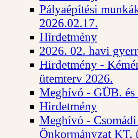
Pályaépítési munkák
2026.02.17.
Hírdetmény
2026. 02. havi gyer
Hirdetmény - Kémén
ütemterv 2026.
Meghívó - GÜB. és K
Hirdetmény
Meghívó - Csomádi 
Önkormányzat KT. ü