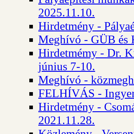
2025.11.10.
Hirdetmény - Pályaé
Meghívó - GÜB és K
Hirdetmémy - Dr. Ki
június 7-10.
Meghívó - közmeghal
FELHÍVÁS - Ingyene
Hirdetmény - Csomád
2021.11.28.
Közlemény - Versen