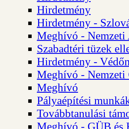
Hirdetmény
Hirdetmény - Szlo
Meghívó - Nemzeti 
Szabadtéri tüzek ell
Hirdetmény - Védőn
Meghívó - Nemzeti 
Meghívó
Pályaépítési munká
Továbbtanulási tám
Meghívó - GÜB és K