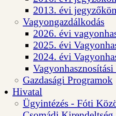
2013. évi jegyzőkö
Vagyongazdálkodás
2026. évi vagyonhas
2025. évi Vagyonhas
2024. évi Vagyonhas
Vagyonhasznosítási
Gazdasági Programok
Hivatal
Ügyintézés - Fóti Köz
Csomádi Kirendeltség