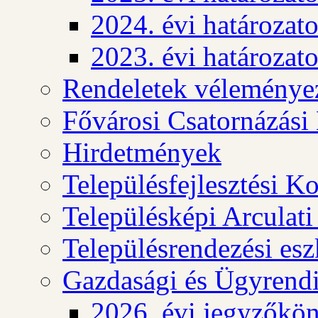
2024. évi határozat
2023. évi határozat
Rendeletek véleménye
Fővárosi Csatornázási
Hirdetmények
Településfejlesztési K
Településképi Arculat
Településrendezési es
Gazdasági és Ügyrendi
2026. évi jegyzőkö