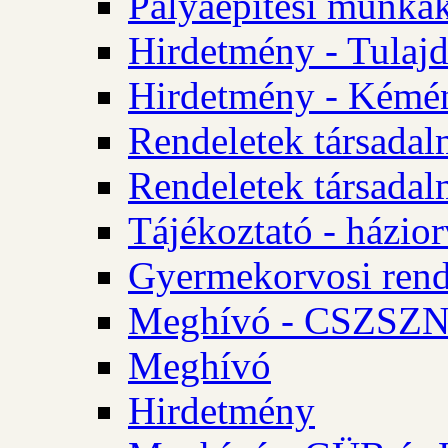
Pályaépítési munkák
Hirdetmény - Tulajd
Hirdetmény - Kémén
Rendeletek társadal
Rendeletek társadal
Tájékoztató - házior
Gyermekorvosi rend
Meghívó - CSZSZNO
Meghívó
Hirdetmény