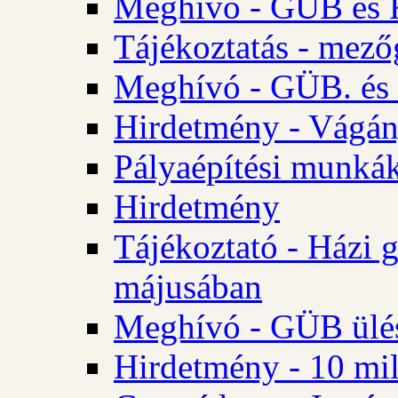
Meghívó - GÜB és K
Tájékoztatás - mező
Meghívó - GÜB. és 
Hirdetmény - Vágán
Pályaépítési munká
Hirdetmény
Tájékoztató - Házi 
májusában
Meghívó - GÜB ülés
Hirdetmény - 10 mill