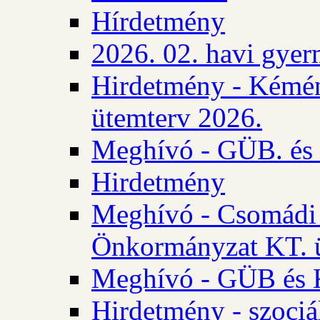
Hírdetmény
2026. 02. havi gyer
Hirdetmény - Kémén
ütemterv 2026.
Meghívó - GÜB. és K
Hirdetmény
Meghívó - Csomádi 
Önkormányzat KT. ü
Meghívó - GÜB és K
Hirdetmény - szociá