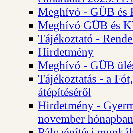
Meghívó - GÜB és K
Meghívó GÜB és KT 
Tájékoztató - Rende
Hirdetmény
Meghívó - GÜB ülés
Tájékoztatás - a Fó
átépítéséről
Hirdetmény - Gyerm
november hónapba
Pályaépítési munkák