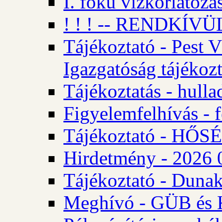
I. fokú vízkorlátozá
! ! ! -- RENDKÍVÜL
Tájékoztató - Pest 
Igazgatóság tájékozt
Tájékoztatás - hulla
Figyelemfelhívás - f
Tájékoztató - HŐ
Hirdetmény - 2026 0
Tájékoztató - Dunak
Meghívó - GÜB és K